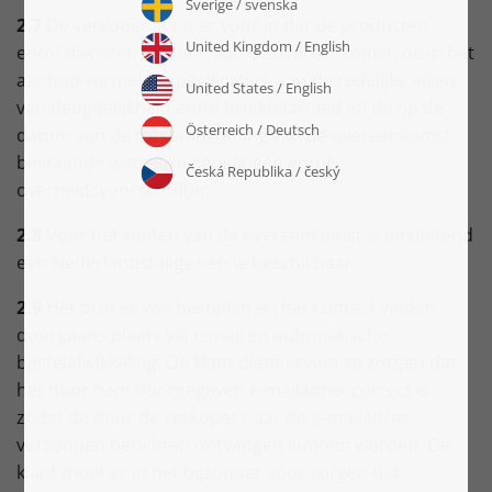
2.7
De verkoper staat er voor in dat de producten
en/of diensten voldoen aan de overeenkomst, de in het
aanbod vermelde specificaties, aan de redelijke eisen
van deugdelijkheid en/of bruikbaarheid en de op de
datum van de totstandkoming van de overeenkomst
bestaande wettelijke bepalingen en/of
overheidsvoorschriften.
2.8
Voor het sluiten van de overeenkomst is uitsluitend
een Nederlandstalige versie beschikbaar.
2.9
Het proces van bestellen en het contact vinden
doorgaans plaats via e-mail en automatische
bestelafwikkeling. De klant dient ervoor te zorgen dat
het door hem doorgegeven e-mailadres correct is
zodat de door de verkoper naar dit e-mailadres
verzonden berichten ontvangen kunnen worden. De
klant moet er in het bijzonder voor zorgen dat