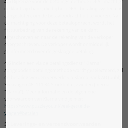
4.5
Bij keuze voor de betalingsmethode iDEAL machtigt
de klant zijn bank, die bij het iDEAL-betalingssysteem is
aangesloten, om de betaalopdracht uit te voeren. Na
de machtiging voor deze betaalopdracht wordt het
factuurbedrag van de rekening van de klant
afgeschreven en naar de rekening van de verkoper
overgeschreven. De verkoper wordt onmiddellijk
geïnformeerd over de geslaagde betaling.
4.6
Indien een via de betalingsdienst "Klarna"
aangeboden betalingsmethode wordt geselecteerd, zal
de betaling worden verwerkt via Klarna Bank AB (publ),
Sveavägen 46, 111 34 Stockholm, Zweden (hierna
"Klarna"). Meer informatie en de algemene
voorwaarden van Klarna vind je hier:
https://www.puzzleyou.nl/veel-gestelde-
vragen#betalen
5) Leverings- en verzendvoorwaarden