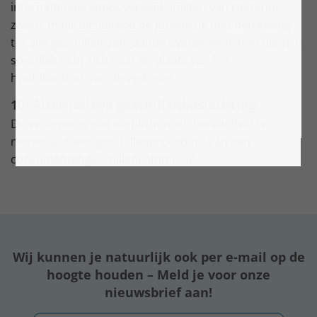
internationale koopovereenkomsten van roerende
zaken, maar uitsluitend de jurisdictie met betrekking
tot alle geschillen aangaande overeenkomsten die zich
specifiek richt zich naar de plaats van het
hoofdkantoor van de verkoper.
10) Alternatieve geschillenbeslechting
De verkoper is niet verplicht noch bereid deel te
nemen aan een geschillenprocedure van een
consumentengeschillencommissie.
Wij kunnen je natuurlijk ook per e-mail op de
hoogte houden – Meld je voor onze
nieuwsbrief aan!