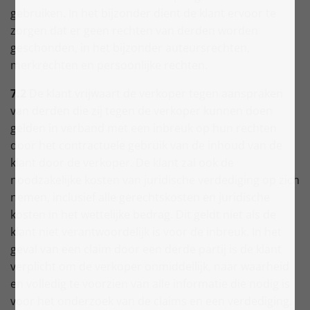
gebruiken. In het bijzonder dient de klant ervoor te
zorgen dat er geen rechten van derden worden
geschonden, in het bijzonder auteursrechten,
merkrechten en persoonlijke rechten.
7.2
De klant vrijwaart de verkoper tegen aanspraken
van derden die zij tegen de verkoper kunnen doen
gelden in verband met een inbreuk op hun rechten
door het contractuele gebruik van de inhoud van de
klant door de verkoper. De klant zal ook de
noodzakelijke kosten van juridische verdediging op zich
nemen, inclusief alle gerechtskosten en juridische
kosten in het wettelijke bedrag. Dit geldt niet als de
klant niet verantwoordelijk is voor de inbreuk. In het
geval van een claim door een derde partij is de klant
verplicht om de verkoper onmiddellijk, naar waarheid
en volledig te voorzien van alle informatie die nodig is
voor het onderzoek van de claims en een verdediging.