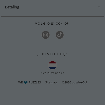
Betaling
V O L G ONS OOK OP :
JE B E S T E L T B I J :
Kies jouw land >>
WE
PUZZLES |
Sitemap
| ©2026
puzzleYOU