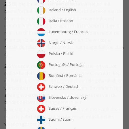
2.5
Bij het indienen van een offerte via het online
bestelformulier van de verkoper wordt de tekst van de
overeenkomst na het sluiten van de overeenkomst
door de Verkoper opgeslagen en in tekstvorm (bijv. e-
mail, fax of brief) aan de klant toegezonden, nadat de
Klant zijn bestelling heeft verzonden. De verkoper
maakt de tekst van het contract niet toegankelijker dan
dit.
2.6
Voordat de klant zijn bindende bestelling via het
online bestelformulier van de verkoper verstuurt, kan
de klant zijn ingevoerde gegevens met de gebruikelijke
toetsenbord- en muisfuncties wijzigen. Bovendien zijn
alle ingevoerde gegevens voor het versturen van de
bindende bestelling nog eens in een
bevestigingsvenster te zien, en kunnen deze ook daar
met de gebruikelijke toetsenbord- en muisfuncties
worden gecorrigeerd.