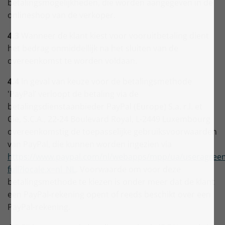
betalingsmogelijkheden, die worden aangegeven in de
onlineshop van de verkoper.
4.3
Wanneer de klant kiest voor vooruitbetaling dient
het bedrag onmiddellijk na het sluiten van de
overeenkomst te worden voldaan.
4.4
In geval van keuze voor de betalingsmethode
'PayPal’ verloopt de betaling via de
betalingsdienstaanbieder PayPal (Europe) S.a. r.l. et
Cie, S.C.A., 22-24 Boulevard Royal, L-2449 Luxembourg
overeenkomstig de toepasselijke gebruiksvoorwaarden
van PayPal, die kunnen worden ingezien via
https://www.paypal.com/nl/webapps/mpp/ua/useragree
full?locale.x=nl_NL
. Voorwaarde om voor deze
betalingsmethode te kiezen is onder meer dat de klant
een PayPal-rekening opent of reeds beschikt over een
PayPal-rekening.