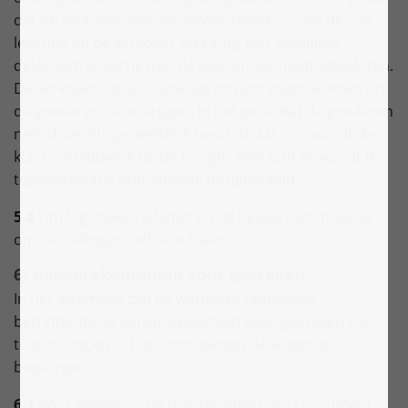
dat de verkoper niet verantwoordelijk is voor de niet-
levering en de verkoper met zorg een specifieke
dekkingstransactie met de leverancier heeft afgesloten.
De verkoper zal alle redelijke inspanningen leveren om
de goederen te verkrijgen. In het geval dat de goederen
niet of slechts gedeeltelijk beschikbaar zijn, wordt de
klant onmiddellijk op de hoogte gebracht en wordt de
tegenprestatie onmiddellijk terugbetaald.
5.4
Om logistieke redenen is het helaas niet mogelijk
om bestellingen zelf af te halen.
6) Aansprakelijkheid voor gebreken
In het algemeen zijn de wettelijke regelingen
betreffende de aansprakelijkheid voor gebreken van
toepassing en in bijzonder gelden de volgende
bepalingen.
6.1
Voor klanten in de hoedanigheid van consument