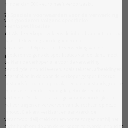
minder dan 500,- euro heeft veroorzaakt.
7) Speciale voorwaarden voor de verwerking
van goederen volgens specifieke
klantspecificaties
7.1
Als de verkoper volgens de inhoud van het contract
naast de levering van de goederen ook
verantwoordelijk is voor de verwerking van de
goederen volgens de specificaties van de klant, moet
de klant de verkoper alle voor de verwerking
benodigde inhoud leveren, zoals teksten, afbeeldingen
of grafieken in de door de verkoper gespecificeerde
bestandsformaten, opmaak, beeld en bestandsgrootte
en de verkoper de benodigde gebruiksrechten
verlenen. De klant is als enige verantwoordelijk voor
het verkrijgen en verwerven van de rechten op deze
inhoud. De klant verklaart en aanvaardt de
verantwoordelijkheid om ervoor te zorgen dat hij het
recht heeft om de aan de verkoper geleverde inhoud te