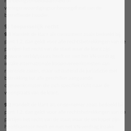
handelingsonbekwaamheid of
vertegenwoordigingsonbevoegdheid van de
betreffende houder.
9) Toepasselijk recht
9.1
Handelt de klant als consument zoals bedoeld bij
punt 1.2, dan geldt voor alle rechtsbetrekkingen van de
partijen het recht van de staat waar de klant zijn
gewone verblijfplaats heeft en niet het VN-verdrag
inzake internationale koopovereenkomsten van
roerende zaken, maar uitsluitend de jurisdictie met
betrekking tot alle geschillen aangaande
overeenkomsten die zich specifiek richt naar de
woonplaats van de klant.
9.2
Handelt de klant als ondernemer zoals bedoeld bij
punt 1.2, dan geldt voor alle rechtsbetrekkingen van de
partijen het recht van de staat waar de verkoper zijn
hoofdkantoor heeft en niet het VN-verdrag inzake