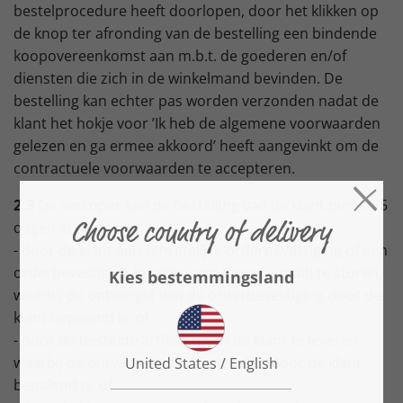
bestelprocedure heeft doorlopen, door het klikken op
de knop ter afronding van de bestelling een bindende
koopovereenkomst aan m.b.t. de goederen en/of
diensten die zich in de winkelmand bevinden. De
bestelling kan echter pas worden verzonden nadat de
klant het hokje voor ’Ik heb de algemene voorwaarden
gelezen en ga ermee akkoord’ heeft aangevinkt om de
contractuele voorwaarden te accepteren.
2.3
De verkoper kan de bestelling van de klant binnen 5
dagen accepteren,
- door de klant een schriftelijke orderbevestiging of een
orderbevestiging in tekstvorm (fax of e-mail) te sturen,
waarbij de ontvangst van de orderbevestiging door de
klant bepalend is, of
- door de bestelde artikelen aan de klant te leveren,
waarbij de ontvangst van de artikelen door de klant
bepalend is, of