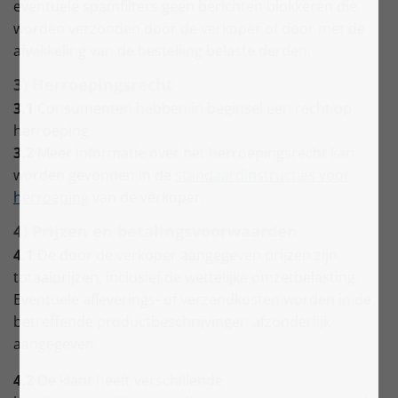
eventuele spamfilters geen berichten blokkeren die
worden verzonden door de verkoper of door met de
afwikkeling van de bestelling belaste derden.
3) Herroepingsrecht
3.1
Consumenten hebben in beginsel een recht op
herroeping.
3.2
Meer informatie over het herroepingsrecht kan
worden gevonden in de
standaardinstructies voor
herroeping
van de verkoper.
4) Prijzen en betalingsvoorwaarden
4.1
De door de verkoper aangegeven prijzen zijn
totaalprijzen, inclusief de wettelijke omzetbelasting.
Eventuele afleverings- of verzendkosten worden in de
betreffende productbeschrijvingen afzonderlijk
aangegeven.
4.2
De klant heeft verschillende