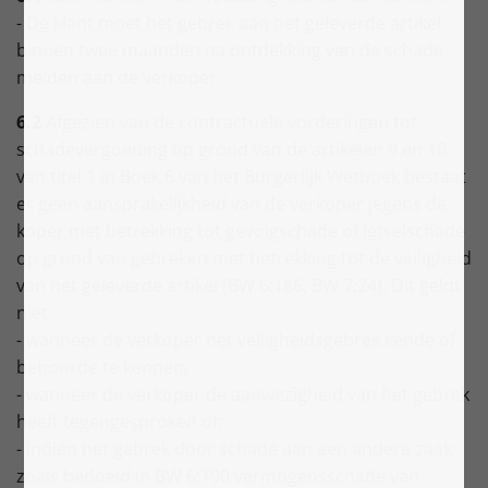
- De klant moet het gebrek aan het geleverde artikel
binnen twee maanden na ontdekking van de schade
melden aan de verkoper.
6.2
Afgezien van de contractuele vorderingen tot
schadevergoeding op grond van de artikelen 9 en 10
van titel 1 in Boek 6 van het Burgerlijk Wetboek bestaat
er geen aansprakelijkheid van de verkoper jegens de
koper met betrekking tot gevolgschade of letselschade
op grond van gebreken met betrekking tot de veiligheid
van het geleverde artikel (BW 6:186, BW 7:24). Dit geldt
niet
- wanneer de verkoper het veiligheidsgebrek kende of
behoorde te kennen;
- wanneer de verkoper de aanwezigheid van het gebrek
heeft tegengesproken of;
- indien het gebrek door schade aan een andere zaak
zoals bedoeld in BW 6:190 vermogensschade van