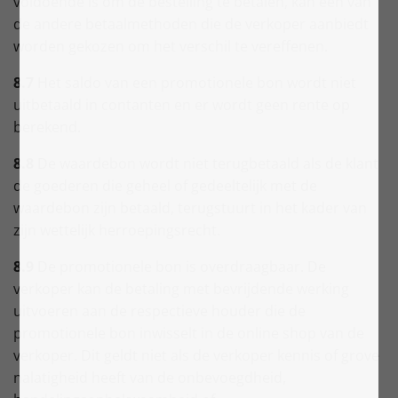
voldoende is om de bestelling te betalen, kan een van
de andere betaalmethoden die de verkoper aanbiedt
worden gekozen om het verschil te vereffenen.
8.7
Het saldo van een promotionele bon wordt niet
uitbetaald in contanten en er wordt geen rente op
berekend.
8.8
De waardebon wordt niet terugbetaald als de klant
de goederen die geheel of gedeeltelijk met de
waardebon zijn betaald, terugstuurt in het kader van
zijn wettelijk herroepingsrecht.
8.9
De promotionele bon is overdraagbaar. De
verkoper kan de betaling met bevrijdende werking
uitvoeren aan de respectieve houder die de
promotionele bon inwisselt in de online shop van de
verkoper. Dit geldt niet als de verkoper kennis of grove
nalatigheid heeft van de onbevoegdheid,