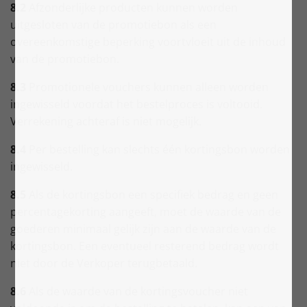
8.2
Afzonderlijke producten kunnen worden
uitgesloten van de promotiebon als een
overeenkomstige beperking voortvloeit uit de inhoud
van de promotiebon.
8.3
Promotionele vouchers kunnen alleen worden
ingewisseld voordat het bestelproces is voltooid.
Verrekening achteraf is niet mogelijk.
8.4
Per bestelling kan slechts één kortingsbon worden
ingewisseld.
8.5
Als de kortingsbon een specifiek bedrag en geen
percentagekorting aangeeft, moet de waarde van de
goederen minimaal gelijk zijn aan de waarde van de
kortingsbon. Een eventueel resterend bedrag wordt
niet door de Verkoper terugbetaald.
8.6
Als de waarde van de kortingsvoucher niet