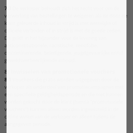
7.3
De verkoper behoudt zich het recht voor om de
verwerking van bestellingen te weigeren als de door de
klant geleverde inhoud in strijd is met wettelijke of
officiële verboden of in strijd is met de goede zeden.
Dit geldt in het bijzonder voor de levering van
anticonstitutionele, racistische, xenofobe,
discriminerende, beledigende, jeugdgevaarlijke en/of
geweldsverheerlijkende inhoud.
8) Inwisselen van promotionele vouchers
8.1
Vouchers die gratis worden uitgegeven door de
verkoper als onderdeel van promotiecampagnes met
een specifieke geldigheidsperiode en die niet kunnen
worden gekocht door de klant (hierna "promotionele
vouchers") kunnen alleen worden ingewisseld in de
online winkel van de verkoper en alleen tijdens de
aangegeven periode.