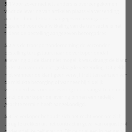
5.1
Voor zover niet iets anders is overeengekomen
vindt de levering van artikelen plaats via verzending
aan het door de klant aangegeven bezorgadres.
Bepalend voor de afwikkeling van de transactie is het
tijdens de bestelling aangegeven bezorgadres.
5.2
Als de transportonderneming de verzonden
bestelling terugstuurt naar de verkoper omdat
aflevering bij de klant niet mogelijk was, draagt de klant
de kosten voor de niet geslaagde verzending. Dit geldt
niet wanneer de klant geen verwijt treft ten aanzien van
de mislukte bezorging of wanneer hij tijdelijk
verhinderd was om de levering in ontvangst te nemen,
tenzij de verkoper de levering binnen een redelijk
geachte termijn heeft aangekondigd.
5.3
De verkoper behoudt zich het recht voor om zich
terug te trekken uit het contract in geval van onjuiste of
ondeugdelijke zelflevering. Dit geldt alleen in het geval