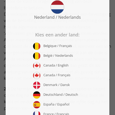
- door de klant te vragen na levering van deze
bestelling te betalen.
De verkoper stuurt de klant in elk geval een bevestiging
van de bestelling toe met daarbij een toelichting over
hoe de algemene voorwaarden via de functie
'Afdrukken’ gedownload en afgedrukt kunnen worden.
Als er meerdere van voorgenoemde alternatieven zijn,
dan komt de overeenkomst tot stand, wanneer een van
voorgenoemde alternatieven het eerst aan de orde is.
Als de verkoper de bestelling van de klant niet binnen
de genoemde termijn accepteert, dan geldt dit als
afwijzing van de overeenkomst, met als gevolg dat de
klant niet meer gebonden is aan zijn intentieverklaring.
2.4
De termijn om de bestelling te accepteren begint
op de dag na het plaatsen van de bestelling door de
klant en eindigt aan het einde van de vijfde dag na het
plaatsen van de bestelling.