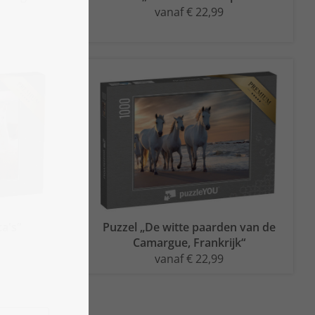
vanaf € 22,99
a's“
Puzzel „De witte paarden van de
Camargue, Frankrijk“
vanaf € 22,99