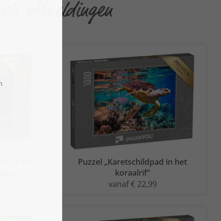
els afbeeldingen
en van de
Puzzel „Karetschildpad in het
ndergang“
koraalrif“
vanaf € 22,99