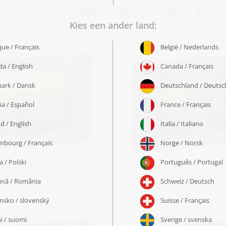
Dieren - de mooiste puzz
el „Edelherten in de
Puzzel „Prachtige kleur
ochtendzon“
natuur: ara in de zonso
vanaf € 22,99
vanaf € 22,99