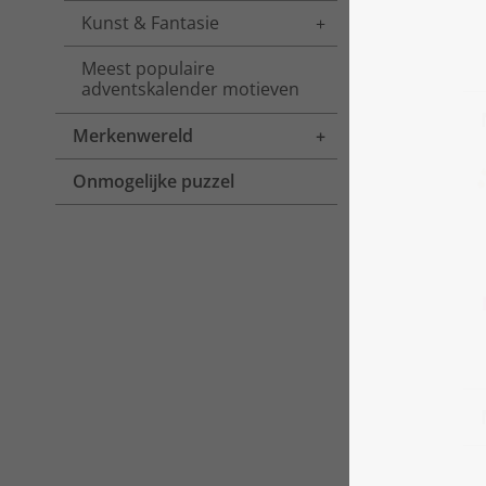
Kunst & Fantasie
Toggle menu
Meest populaire
adventskalender motieven
Merkenwereld
Toggle menu
Onmogelijke puzzel