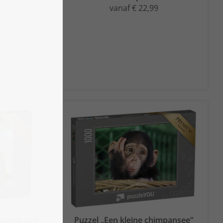
vanaf € 22,99
 hangt aan
Puzzel „Een kleine chimpansee“