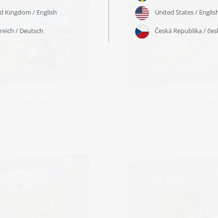
l „Nieuwsgierige koe“
Puzzel „Schattig katje kn
teddybeer“
vanaf € 22,99
vanaf € 22,99