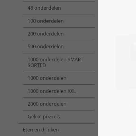
48 onderdelen
100 onderdelen
200 onderdelen
500 onderdelen
1000 onderdelen SMART
SORTED
1000 onderdelen
1000 onderdelen XXL
Puzzel
2000 onderdelen
nat
Gekke puzzels
Eten en drinken