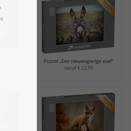
uffelt met
Puzzel „Een nieuwsgierige ezel“
vanaf € 22,99