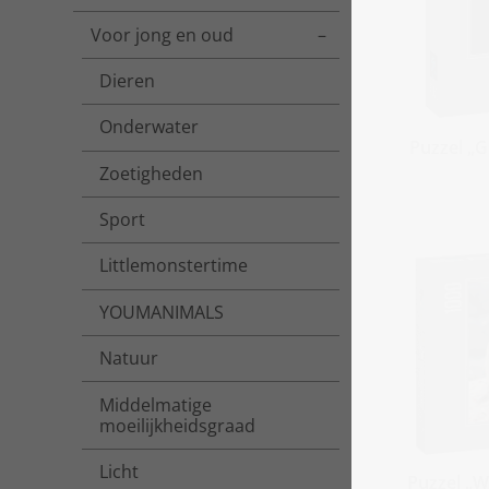
Voor jong en oud
Toggle menu
Dieren
Onderwater
Puzzel „G
Zoetigheden
Sport
Littlemonstertime
YOUMANIMALS
Natuur
Middelmatige
moeilijkheidsgraad
Licht
Puzzel „Wi