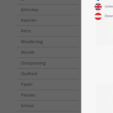
IJshockey
Kaarsen
Kerst
Moederdag
Muziek
Puzze
Ontspanning
Oudheid
Pasen
Pennen
School