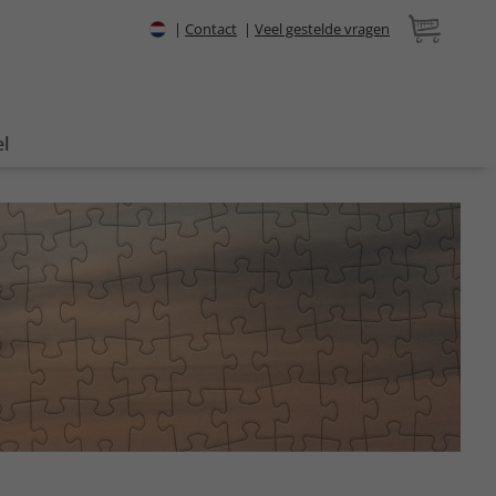
|
Contact
|
Veel gestelde vragen
l