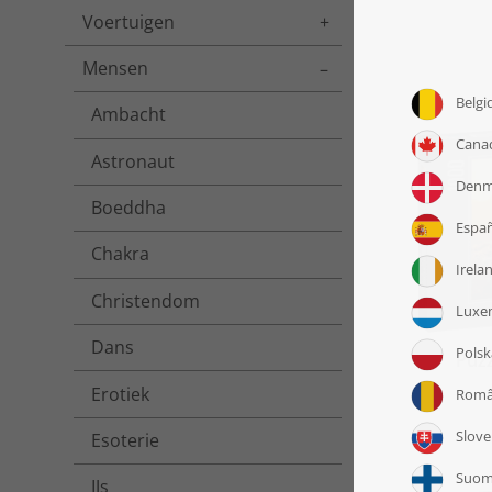
Voertuigen
Toggle menu
Mensen
Toggle menu
Ambacht
Astronaut
Boeddha
Chakra
Christendom
Dans
Puzz
Erotiek
Esoterie
IJs