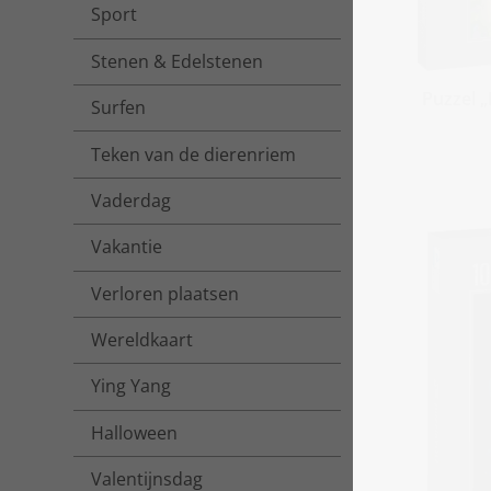
Sport
Stenen & Edelstenen
Puzzel 
Surfen
Teken van de dierenriem
Vaderdag
Vakantie
Verloren plaatsen
Wereldkaart
Ying Yang
Halloween
Valentijnsdag