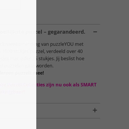
oeilijkste puzzel – gegarandeerd.
lusieve uitvinding van puzzleYOU met
 1000 stukjes puzzel, verdeeld over 40
s met ieder 25 stukjes. Jij beslist hoe
het puzzelen gaat worden.
dereen puzzelt mee!
nze Puzzel Collecties zijn nu ook als SMART
rkrijgbaar!