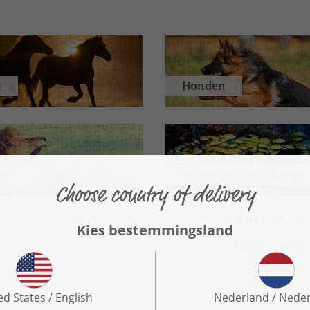
n
Honden
ren
Vissen en waterdieren
1
tot
6
(van
14
)
Meer tonen