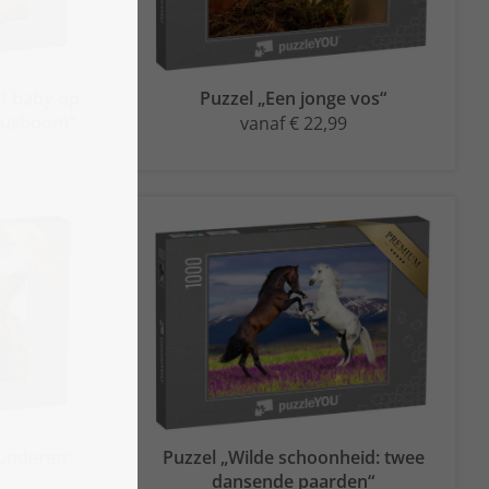
t baby op
Puzzel „Een jonge vos“
ptusboom“
vanaf € 22,99
underen“
Puzzel „Wilde schoonheid: twee
dansende paarden“