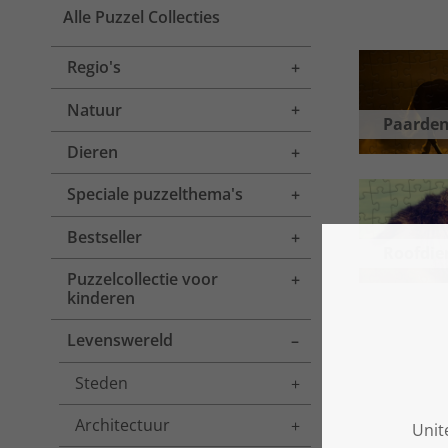
Alle Puzzel Collecties
Regio's
Toggle menu
Natuur
Toggle menu
Paarde
Dieren
Toggle menu
Speciale puzzelthema's
Toggle menu
Bestseller
Toggle menu
Roofdie
Puzzelcollectie voor
Toggle menu
kinderen
Levenswereld
Toggle menu
Steden
Toggle menu
Architectuur
Toggle menu