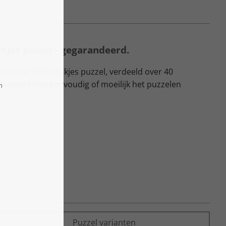
ukjes puzzel - gegarandeerd.
t: Jouw 1000 stukjes puzzel, verdeeld over 40
 bepaald hoe eenvoudig of moeilijk het puzzelen
Puzzel varianten