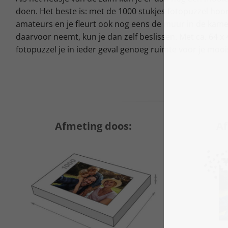
doen. Het beste is: met de 1000 stukjes fotopuzzel hoor
amateurs en je fleurt ook nog eens de muur in de kamer
daarvoor neemt, kun je dan zelf beslissen. Met ca. 64 x
fotopuzzel je in ieder geval genoeg ruimte voor je moo
Afmeting doos:
Af