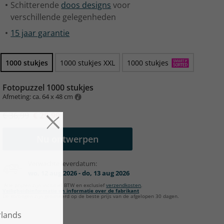
Schitterende
doos designs
voor
verschillende gelegenheden
15 jaar garantie
1000 stukjes
1000 stukjes XXL
1000 stukjes
Fotopuzzel 1000 stukjes
Afmeting: ca. 64 x 48 cm
€ 36,99
€ 29,99
Nu ontwerpen
Verwachte leverdatum:
wo, 12 aug 2026 - do, 13 aug 2026
Alle prijzen zijn inclusief BTW en exclusief
verzendkosten
.
Veiligheidsinformatie en informatie over de fabrikant
De kortingen zijn gebaseerd op de beste prijs van de afgelopen 30 dagen.