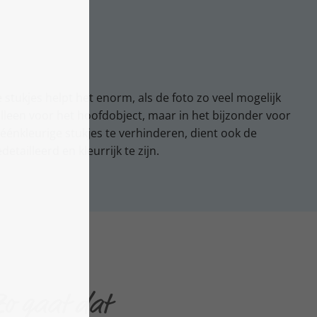
e stukjes helpt het enorm, als de foto zo veel mogelijk
t alleen voor het hoofdobject, maar in het bijzonder voor
éénkleurige stukjes te verhinderen, dient ook de
etailleerd en kleurrijk te zijn.
Zo gaat dat