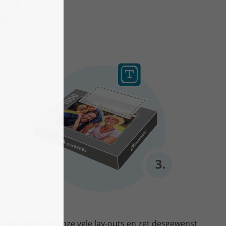
olgt:
Kies één van onze vele lay-outs en zet desgewenst