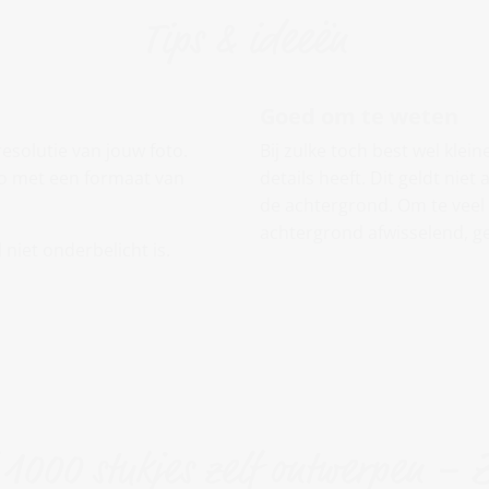
Tips & ideeën
Goed om te weten
resolutie van jouw foto.
Bij zulke toch best wel klein
to met een formaat van
details heeft. Dit geldt nie
de achtergrond. Om te veel 
achtergrond afwisselend, ged
 niet onderbelicht is.
 1000 stukjes zelf ontwerpen – 