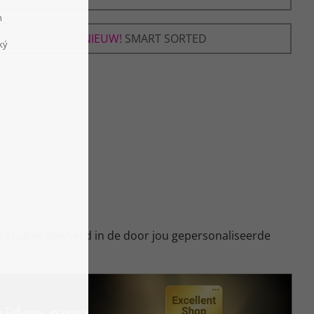
SMART SORTED
e stukjes geleverd in de door jou gepersonaliseerde