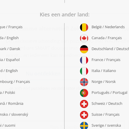
Het slimme alternatief! Zok lukt elke 1000 st
Een exclusieve uitvinding van puzzleYOU met WAUW-effec
uitneembare SMART doosjes met elk 25 puzzelstukjes. Jij
wordt... en iedereen kan meedoen!
Nu ontdekken
...en zelfs niet puzzelaars versteld laten staan!
Tips & ideeën