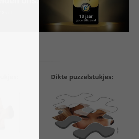
ukjes:
Dikte puzzelstukjes: