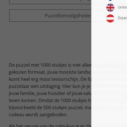
Puzzelbenodigdheden
De puzzel met 1000 stukjes is niet alleen onze klassiek
gekozen formaat. Jouw mooiste landschapsfoto, familiep
komt heel erg mooi tevoorschijn. De fotopuzzel met 100
puzzelaar een uitdaging. Hier kun je je mooiste herin
jouw familie, jouw huisdier of jouw vakantieherinnering
leven komen. Omdat de 1000 stukjes fotopuzzel een gr
bijvoorbeeld de 500 stukjes puzzel, maakt dit formaat z
cadeau wordt aangeboden.
Als het neusje van de zalm kun je er dan nog een mooie z