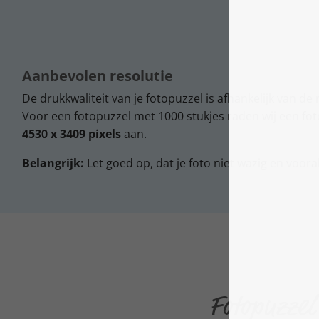
Aanbevolen resolutie
De drukkwaliteit van je fotopuzzel is afhankelijk van de 
Voor een fotopuzzel met 1000 stukjes raden wij een fo
4530 x 3409 pixels
aan.
Belangrijk:
Let goed op, dat je foto niet wazig en vooral
Fotopuzzel