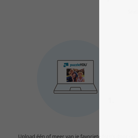
Snel
Upload één of meer van je favoriete foto’s door op