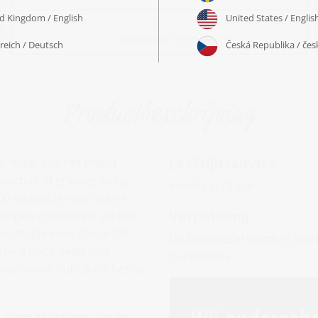
Beoordelingen
Productbeschrijving
Leeftijdsadvies
er, maar ook het meest
ortret of grappig kiekje
Vanaf ca. 10 jaar
0 stukjes is voor iedere
Verpakking
neringen opbouwen. Zie hoe
en stukje voor stukje tot
De fotopuzzel wordt in loss
otere doos heeft dan
puzzeldoos.
eker meer indruk als het als
ilver aluminium lijst bij