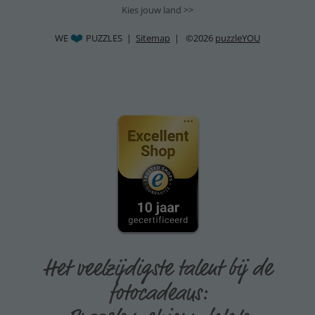
Kies jouw land >>
WE
PUZZLES |
Sitemap
| ©2026
puzzleYOU
Het veelzijdigste talent bij de
fotocadeaus: