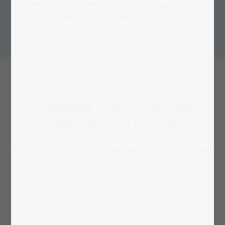
en teksten. Ontdek de
fotopuzzel collage
met 2000
stukjes en maak zelf een unieke puzzel.
Fotopuzzel 2000 stukjes zelf
ontwerpen – Zo gaat dat
Snel en eenvoudig een fotopuzzel 2000 stukjes maken
gaat als volgt: