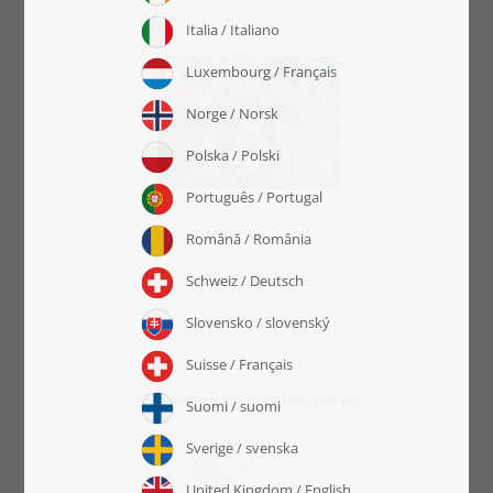
ca. 90 x 67 cm
Afmeting puzzelstukjes: