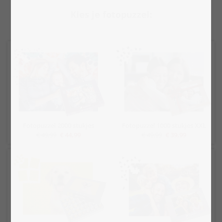
Kies je fotopuzzel:
Fotopuzzel 2000 stukjes
Fotopuzzel 1000 stukjes XXL
€ 49,99
€ 44,99
€ 49,99
€ 39,99