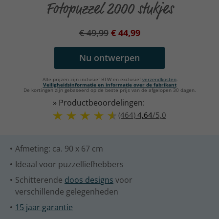
Fotopuzzel 2000 stukjes
€ 49,99
€ 44,99
Nu ontwerpen
Alle prijzen zijn inclusief BTW en exclusief
verzendkosten
.
Veiligheidsinformatie en informatie over de fabrikant
De kortingen zijn gebaseerd op de beste prijs van de afgelopen 30 dagen.
» Productbeoordelingen:
(464)
4,64
/
5,0
Afmeting: ca. 90 x 67 cm
Ideaal voor puzzelliefhebbers
Schitterende
doos designs
voor
verschillende gelegenheden
15 jaar garantie