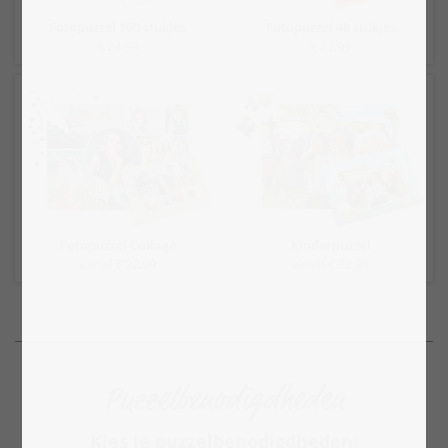
Fotopuzzel 100 stukjes
Fotopuzzel 48 stukjes
€ 24,99
€ 22,99
Fotopuzzel Collage
Kinderpuzzel
vanaf € 22,99
vanaf € 22,99
Puzzelbenodigdheden
Kies je puzzelbenodigdheden: