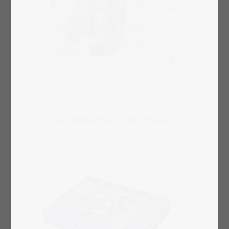
Kies het formaat „2000 stukjes“.