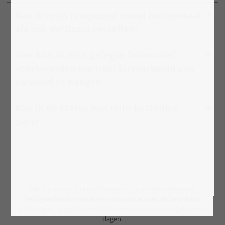
Kan ik mijn fotopuzzel zowel horizontaal
als ook verticaal bestellen?
Hoe kan ik mijn gelegde fotopuzzel
voorbereiden om hem bijvoorbeeld aan
de wand te hangen?
Kan ik de status van mijn bestelling
zien?
Alle prijzen zijn inclusief BTW en exclusief
verzendkosten
.
Veiligheidsinformatie en informatie over de fabrikant
De kortingen zijn gebaseerd op de beste prijs van de afgelopen 30
dagen.