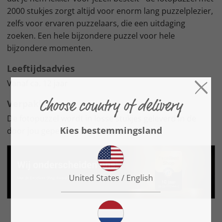
2000 stukjes zorgt altijd voor enorm lang puzzelplezier,
zelfs voor ervaren puzzelaars, die een uitdaging
zoeken. Een hele bijzondere puzzel voor hele
bijzondere momenten.
Leeftijdsadvies
Vanaf ca. 12 jaar
Verpakking
De fotopuzzel wordt in losse stukjes geleverd in de
door jou gepersonaliseerde puzzeldoos.