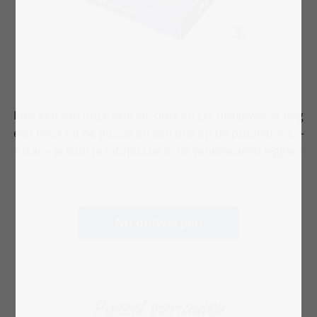
Kies één van onze vele lay-outs en zet desgewenst nog
een tekst op de puzzel en een titel op de puzzeldoos. –
Klaar – Je kunt je fotopuzzel in de winkelwagen leggen!
Nu ontwerpen
Puzzel varianten