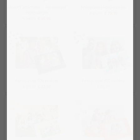
SMART SORTED® | Fotopuzzel
Fotopuzzel 1000 stukjes
1000 stukjes
€ 36,99
€ 29,99
€ 54,99
€ 39,99
Fotopuzzel 500 stukjes
Fotopuzzel 200 stukjes
€ 29,99
€ 27,99
€ 26,99