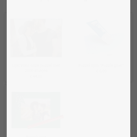
Lijst voor onze puzzel met
Puzzel lijm "Puzzle glue"
2000 stukjes
€ 9,99
€ 44,99
Puzzel mat