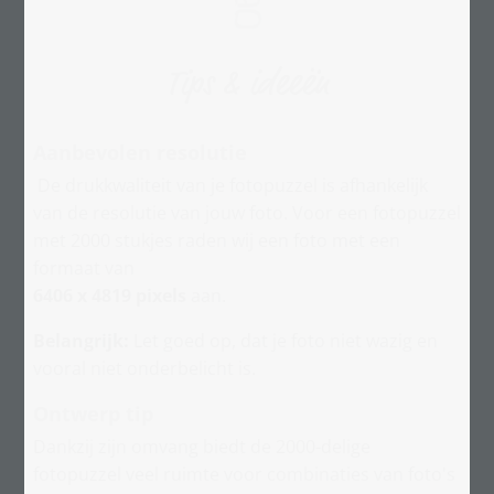
Tips & ideeën
Aanbevolen resolutie
De drukkwaliteit van je fotopuzzel is afhankelijk
van de resolutie van jouw foto. Voor een fotopuzzel
met 2000 stukjes raden wij een foto met een
formaat van
6406 x 4819 pixels
aan.
Belangrijk:
Let goed op, dat je foto niet wazig en
vooral niet onderbelicht is.
Ontwerp tip
Dankzij zijn omvang biedt de 2000-delige
fotopuzzel veel ruimte voor combinaties van foto's