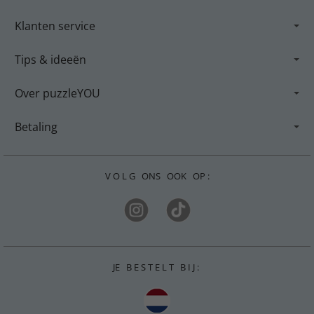
Klanten service
Tips & ideeën
Over puzzleYOU
Betaling
V O L G ONS OOK OP :
JE B E S T E L T B I J :