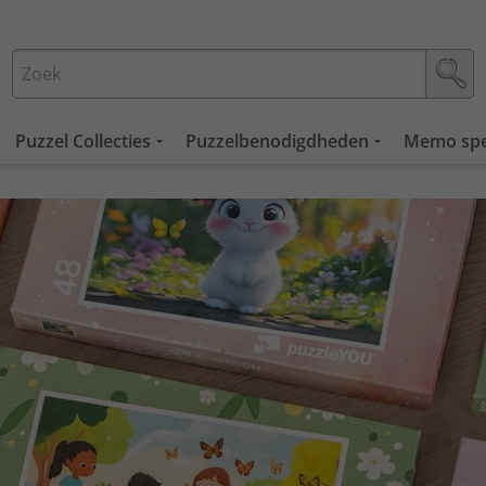
Puzzel Collecties
Puzzelbenodigdheden
Memo spe