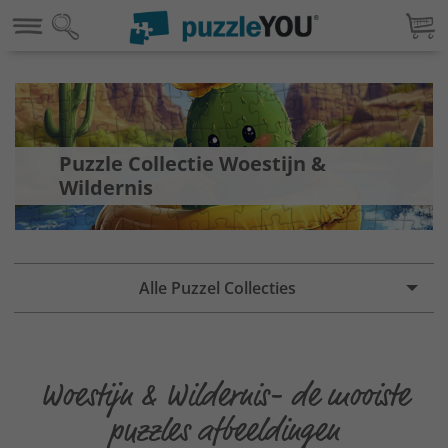
Puzzle Collectie Woestijn &
Wildernis
Alle Puzzel Collecties
Woestijn & Wildernis- de mooiste
puzzles afbeeldingen