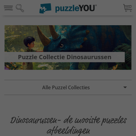
Puzzle Collectie Dinosaurussen
Alle Puzzel Collecties
Dinosaurussen- de mooiste puzzles
afbeeldingen