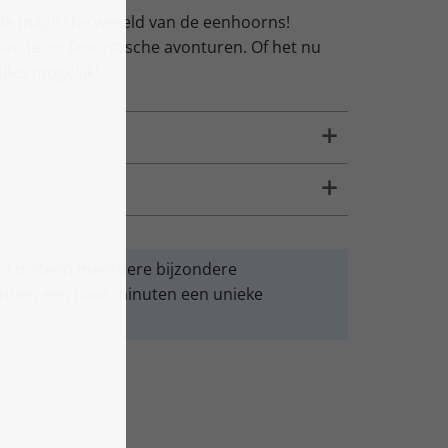
 de magische wereld van de eenhoorns!
n je op fantastische avonturen. Of het nu
lles mogelijk!
l of meteen meerdere bijzondere
nnen een paar minuten een unieke