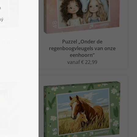
rren en
Puzzel „Onder de
regenboogvleugels van onze
eenhoorn“
vanaf € 22,99