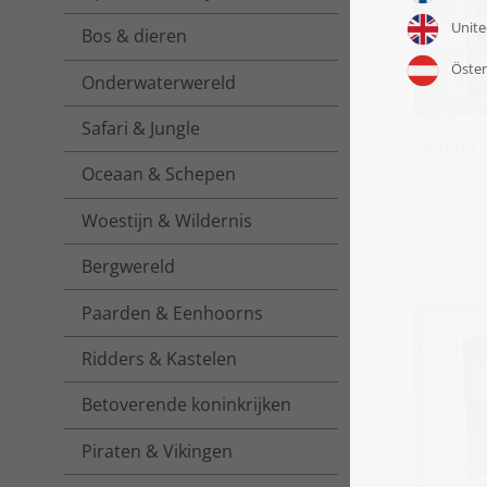
Bos & dieren
Onderwaterwereld
Safari & Jungle
Puzzel 
Oceaan & Schepen
Woestijn & Wildernis
Bergwereld
Paarden & Eenhoorns
Ridders & Kastelen
Betoverende koninkrijken
Piraten & Vikingen