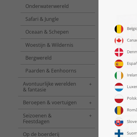
Onderwaterwereld
Safari & Jungle
Oceaan & Schepen
Woestijn & Wildernis
Bergwereld
Paarden & Eenhoorns
Puzze
Avontuurlijke werelden
Toggle menu
& fantasie
Beroepen & voertuigen
Toggle menu
Seizoenen &
Toggle menu
Feestdagen
Op de boerderij