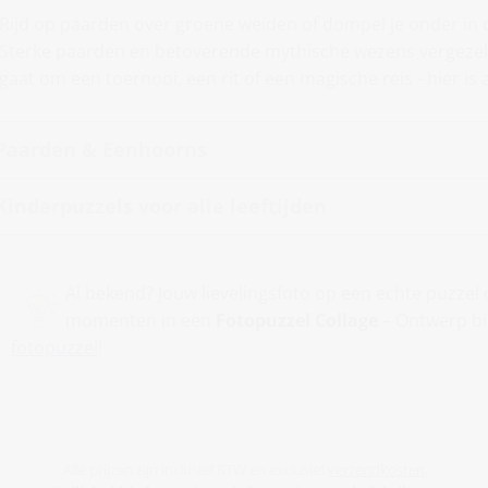
Rijd op paarden over groene weiden of dompel je onder in
Sterke paarden en betoverende mythische wezens vergezelle
gaat om een toernooi, een rit of een magische reis - hier is a
Paarden & Eenhoorns
Kinderpuzzels voor alle leeftijden
Al bekend? Jouw lievelingsfoto op een echte puzze
momenten in een
Fotopuzzel Collage
– Ontwerp bi
fotopuzzel
!
Alle prijzen zijn inclusief BTW en exclusief
verzendkosten
.