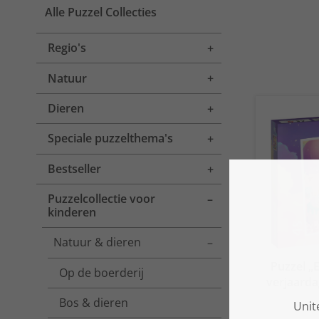
Alle Puzzel Collecties
Regio's
Toggle menu
Natuur
Toggle menu
Dieren
Toggle menu
Speciale puzzelthema's
Toggle menu
Bestseller
Toggle menu
Puzzelcollectie voor
Toggle menu
kinderen
Natuur & dieren
Toggle menu
Puzzel „
Op de boerderij
verjaarda
Bos & dieren