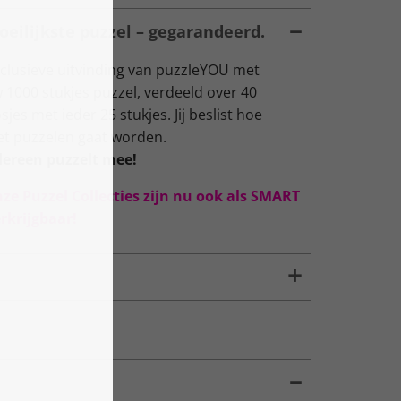
oeilijkste puzzel – gegarandeerd.
lusieve uitvinding van puzzleYOU met
 1000 stukjes puzzel, verdeeld over 40
s met ieder 25 stukjes. Jij beslist hoe
het puzzelen gaat worden.
dereen puzzelt mee!
nze Puzzel Collecties zijn nu ook als SMART
rkrijgbaar!