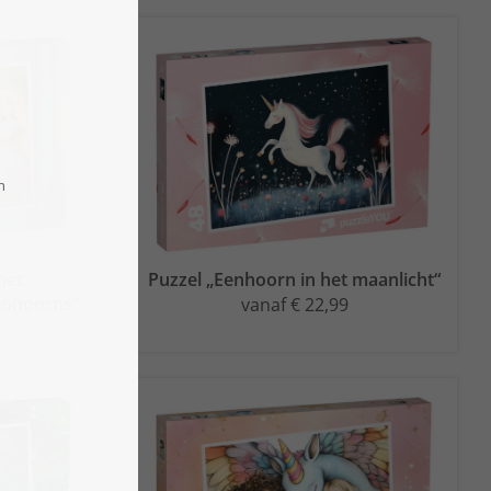
het
Puzzel „Eenhoorn in het maanlicht“
enhoorns“
vanaf € 22,99