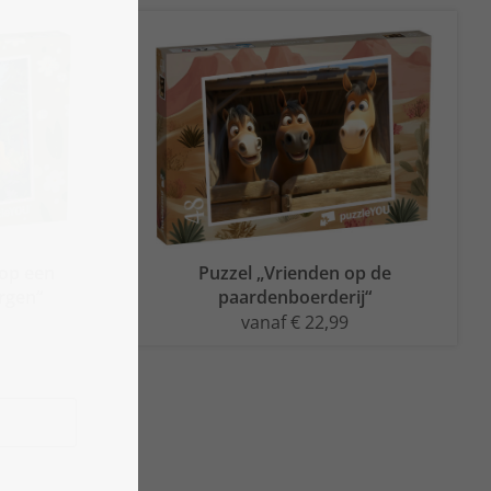
 op een
Puzzel „Vrienden op de
rgen“
paardenboerderij“
vanaf € 22,99