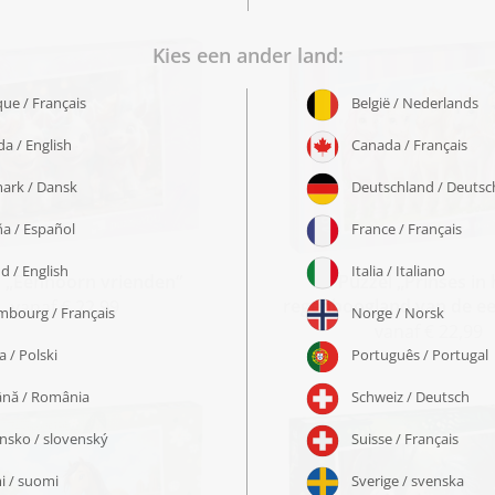
l „Eenhoorn vrienden“
Puzzel „Prinses in 
regenboogland van de e
vanaf € 22,99
vanaf € 22,99