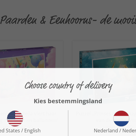
Paarden & Eenhoorns- de mooist
Eenhoorn Bella viert haar
Puzzel „Prinses in het ma
g met taart en ballonnen“
van de eenhoorn
vanaf € 22,99
vanaf € 22,99