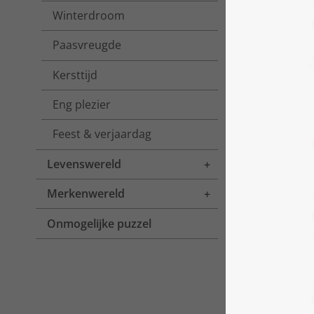
Winterdroom
Paasvreugde
Kersttijd
Eng plezier
Feest & verjaardag
Levenswereld
Toggle menu
Merkenwereld
Toggle menu
Onmogelijke puzzel