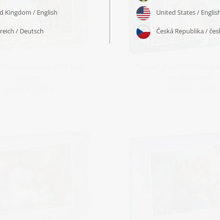
„Moederpaard met haar
Puzzel „Fonkelende ste
veulen“
eenhoorns“
vanaf € 22,99
vanaf € 22,99