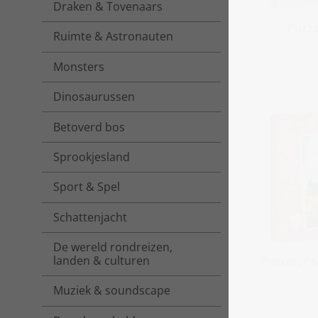
Draken & Tovenaars
Puzze
Ruimte & Astronauten
Monsters
Dinosaurussen
Betoverd bos
Sprookjesland
Sport & Spel
Schattenjacht
De wereld rondreizen,
landen & culturen
Puzzel „Pa
Muziek & soundscape