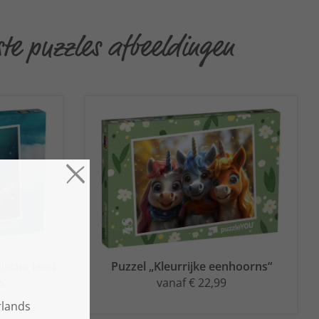
e puzzles afbeeldingen
gische land
Puzzel „Kleurrijke eenhoorns“
s“
vanaf € 22,99