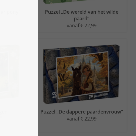
aar pony“
Puzzel „De wereld van het wilde
paard“
vanaf € 22,99
rgen
Puzzel „De dappere paardenvrouw“
“
vanaf € 22,99