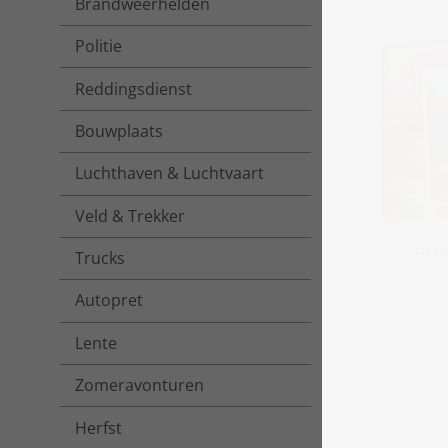
Brandweerhelden
Politie
Reddingsdienst
Bouwplaats
Luchthaven & Luchtvaart
Veld & Trekker
Puzze
Trucks
Autopret
Lente
Zomeravonturen
Herfst