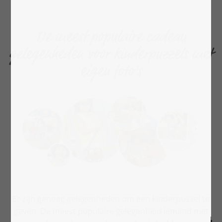
De meest populaire cadeau
gelegenheden voor kinderpuzzels met
eigen foto's
Er zijn genoeg gelegenheden om een kinderpuzzel te
geven. De meest populaire gelegenheid iemand met