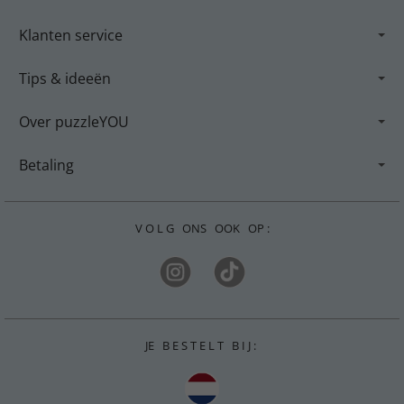
Klanten service
Tips & ideeën
Over puzzleYOU
Betaling
V O L G ONS OOK OP :
JE B E S T E L T B I J :