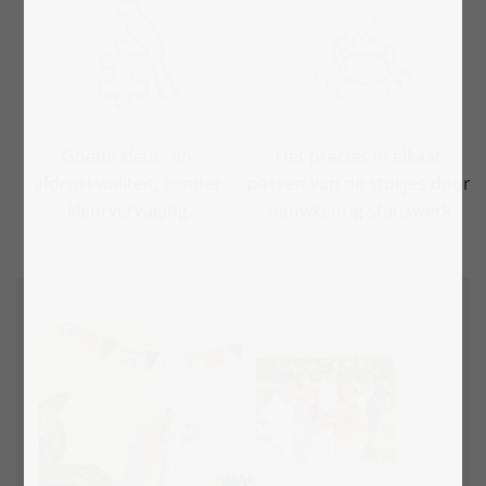
Goede kleur- en
Het precies in elkaar
afdrukkwaliteit, zonder
passen van de stukjes door
kleurvervaging
nauwkeurig stanswerk