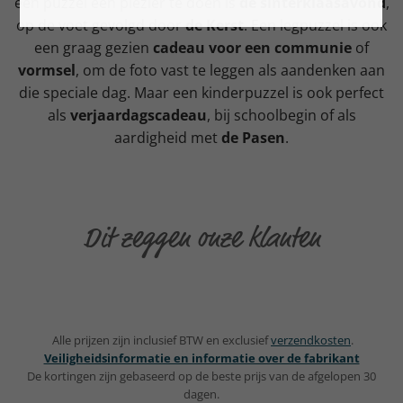
een puzzel een plezier te doen is
de sinterklaasavond
,
op de voet gevolgd door
de Kerst
. Een legpuzzel is ook
een graag gezien
cadeau voor een communie
of
vormsel
, om de foto vast te leggen als aandenken aan
die speciale dag. Maar een kinderpuzzel is ook perfect
als
verjaardagscadeau
, bij schoolbegin of als
aardigheid met
de Pasen
.
Dit zeggen onze klanten
Alle prijzen zijn inclusief BTW en exclusief
verzendkosten
.
Veiligheidsinformatie en informatie over de fabrikant
De kortingen zijn gebaseerd op de beste prijs van de afgelopen 30
dagen.