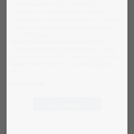
of meer favoriete foto's en ontvangt een
puzzeldoos met 40 individueel uitneembare
SMART-doosjes. De puzzelstukjes in zo’n doosje
vormen een samenhangend deel van je puzzel
van 1000 stukjes.
Tip voor de allermakkelijkste manier:
SMART
doosjes langs de perforatie openmaken, stukje
voor stukje eruit nemen en van links naar rechts
leggen. SMART SORTED... en iedereen puzzelt
mee.
€ 54,99
€ 39,99
Nu ontwerpen
... voor nog meer: WAUW, zeg! Bij het cadeau doen & uitpakken.