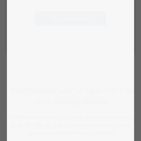
Nu ontwerpen
Kinderpuzzels met je eigen foto's en
jouw lievelingshelden
Professionele designs voor de beste cadeaus
met 48, 100 en 200 stukjes - met populaire
figuren, eigen foto's en teksten