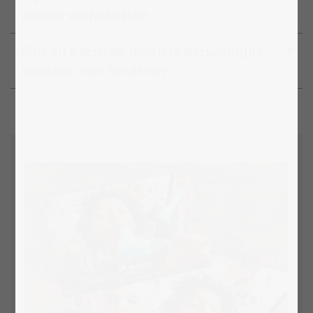
zonder extra kosten
Sint en Kerst: de mooiste persoonlijke
cadeaus voor kinderen