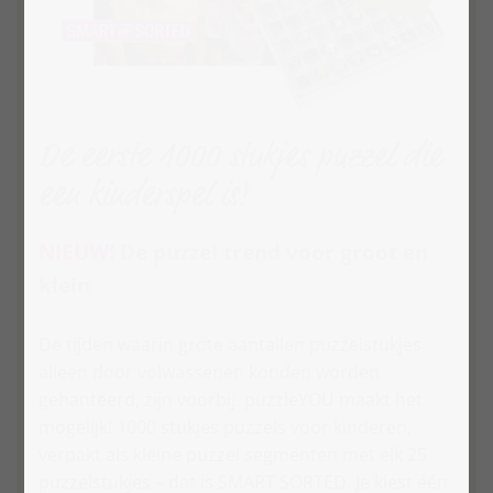
De eerste 1000 stukjes puzzel die
een kinderspel is!
NIEUW!
De puzzel trend voor groot en
klein
De tijden waarin grote aantallen puzzelstukjes
alleen door volwassenen konden worden
gehanteerd, zijn voorbij. puzzleYOU maakt het
mogelijk! 1000 stukjes puzzels voor kinderen,
verpakt als kleine puzzel segmenten met elk 25
puzzelstukjes – dat is SMART SORTED. Je kiest één