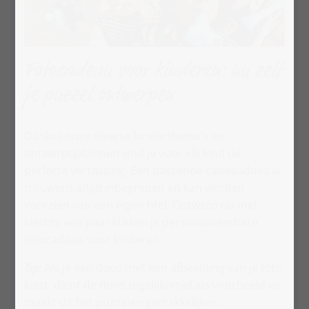
Fotocadeau voor kinderen: nu zelf
je puzzel ontwerpen
Dankzij onze diverse kinderthema's en
ontwerpsjablonen vind je voor elk kind de
perfecte verrassing. Een passende cadeaudoos is
trouwens altijd inbegrepen en kan worden
voorzien van een eigen titel. Ontwerp nu met
slechts een paar klikken je personaliseerbare
fotocadeau voor kinderen.
Tip:
Als je een doos met een afbeelding van je foto
kiest, dient de doos tegelijkertijd als voorbeeld en
maakt dit het puzzelen gemakkelijker.