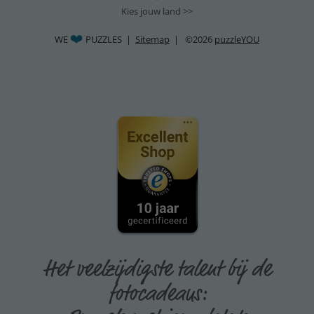
Kies jouw land >>
WE
PUZZLES |
Sitemap
| ©2026
puzzleYOU
Het veelzijdigste talent bij de
fotocadeaus: