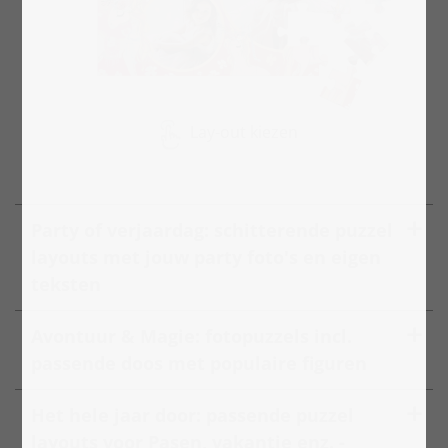
Lay-out kiezen
Party of verjaardag: schitterende puzzel
layouts met jouw party foto's en eigen
teksten
Avontuur & Magie: fotopuzzels incl.
passende doos met populaire figuren
Het hele jaar door: passende puzzel
layouts voor Pasen, vakantie enz. -