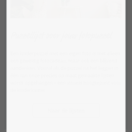
Puzzellijst voor jouw fotopuzzel
Een kinderpuzzel met een eigen foto is niet alleen
een geweldig fotocadeau, maar ook een blijvend
aandenken. Vooral als de puzzel na het leggen in
één van onze precies op maat gemaakte lijsten
wordt opgehangen – een visueel hoogtepunt voor
de kinderkamer.
Naar de lijsten