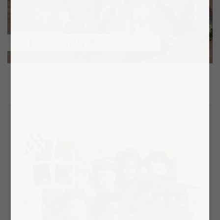
Dinosauriër Puzzels >>