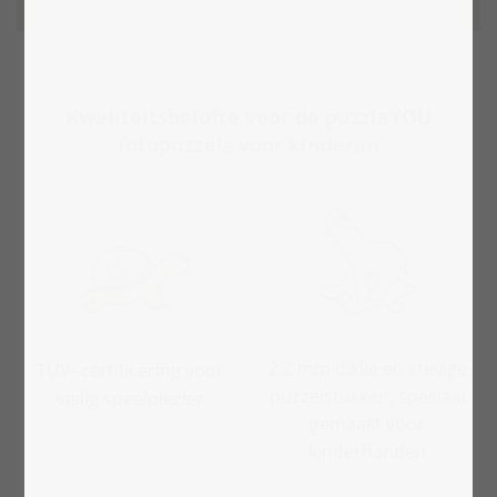
Kwaliteitsbelofte voor de puzzleYOU
fotopuzzels voor kinderen
2,2 mm dikke en stevige
TÜV- certificering voor
puzzelstukken, speciaal
veilig speelplezier
gemaakt voor
kinderhanden