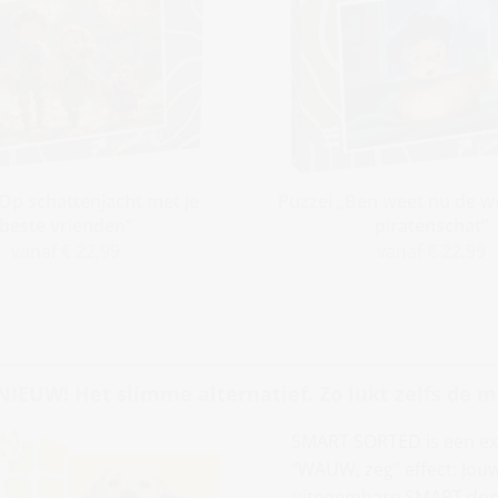
„Op schattenjacht met je
Puzzel „Ben weet nu de w
beste vrienden“
piratenschat“
vanaf € 22,99
vanaf € 22,99
NIEUW! Het slimme alternatief. Zo lukt zelfs de m
SMART SORTED is een exc
“WAUW, zeg” effect: Jouw
uitneembare SMART doosje