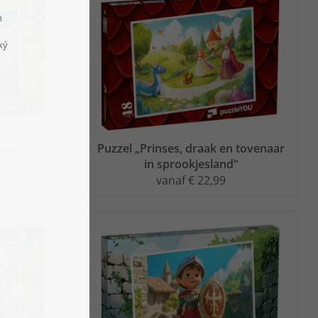
rakenbos“
Puzzel „Prinses, draak en tovenaar
in sprookjesland“
vanaf € 22,99