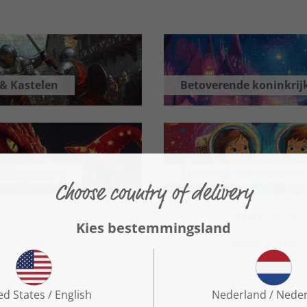
 & Kastelen
Betoverende koninkrij
& Tovenaars
Ruimte & Astronauten
1
tot
6
(van
13
)
Meer tonen