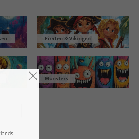
ken
Piraten & Vikingen
Monsters