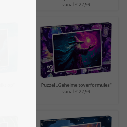
vanaf € 22,99
ikt op“
Puzzel „Geheime toverformules“
vanaf € 22,99