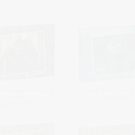
vanaf € 22,99
De adelaarskoning op de
Puzzel „Donny Dino du
troon“
vanaf € 22,99
vanaf € 22,99