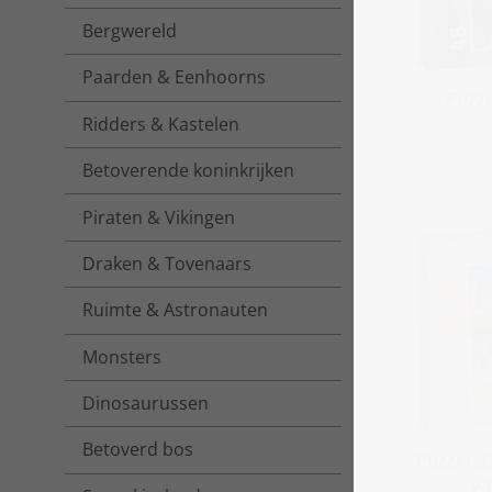
Bergwereld
Paarden & Eenhoorns
Puzze
Ridders & Kastelen
Betoverende koninkrijken
Piraten & Vikingen
Draken & Tovenaars
Ruimte & Astronauten
Monsters
Dinosaurussen
Betoverd bos
Puzzel „D
va