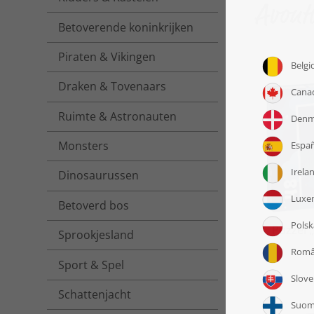
Avont
Betoverende koninkrijken
Piraten & Vikingen
Draken & Tovenaars
Ruimte & Astronauten
Monsters
Dinosaurussen
Betoverd bos
Puzzel 
Sprookjesland
Sport & Spel
Schattenjacht