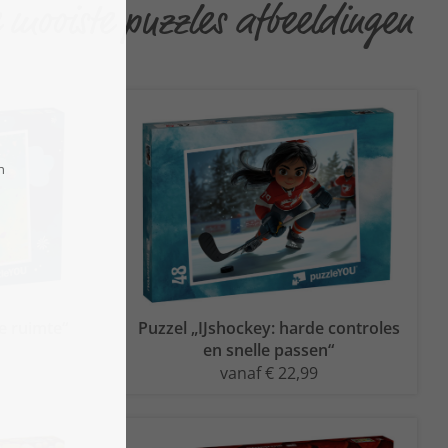
 mooiste puzzles afbeeldingen
e ruimte“
Puzzel „IJshockey: harde controles
en snelle passen“
vanaf € 22,99