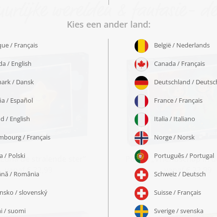
uurlijke werelden & fantasie- de
„Luna de stralende ster“
Puzzel „Vriendschap in d
vanaf € 22,99
vanaf € 22,99