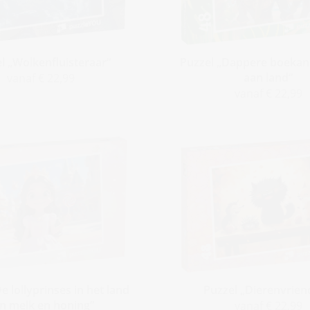
l „Wolkenfluisteraar“
Puzzel „Dappere boekan
aan land“
vanaf € 22,99
vanaf € 22,99
e lollyprinses in het land
Puzzel „Dierenvrien
n melk en honing“
vanaf € 22,99