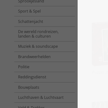
Sprookjesland
Sport & Spel
Schattenjacht
De wereld rondreizen,
landen & culturen
Muziek & soundscape
Brandweerhelden
Politie
Puzzel „
Reddingsdienst
Bouwplaats
Luchthaven & Luchtvaart
Veld & Trekker