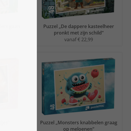
iers gaan
Puzzel „De dappere kasteelheer
pronkt met zijn schild“
vanaf € 22,99
djes“
Puzzel „Monsters knabbelen graag
op meloenen“