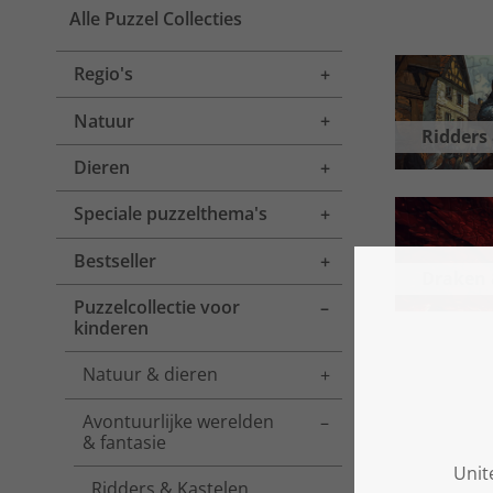
Alle Puzzel Collecties
Regio's
Toggle menu
Natuur
Toggle menu
Ridders
Dieren
Toggle menu
Speciale puzzelthema's
Toggle menu
Bestseller
Toggle menu
Draken 
Puzzelcollectie voor
Toggle menu
kinderen
Natuur & dieren
Toggle menu
Avontuurlijke werelden
Toggle menu
& fantasie
Ridders & Kastelen