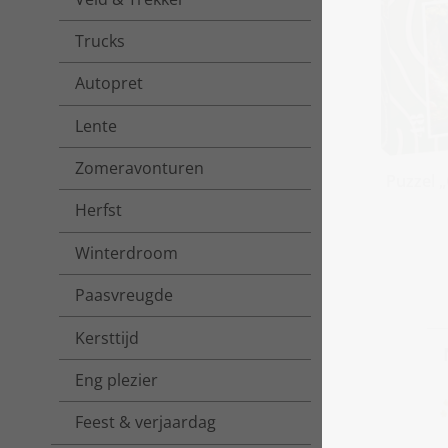
Trucks
Autopret
Lente
Zomeravonturen
Puzzel 
Herfst
Winterdroom
Paasvreugde
Kersttijd
Eng plezier
Feest & verjaardag