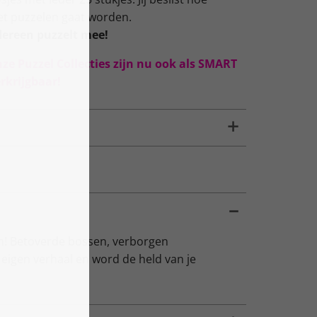
het puzzelen gaat worden.
dereen puzzelt mee!
nze Puzzel Collecties zijn nu ook als SMART
rkrijgbaar!
en! Betoverde bossen, verborgen
eigen verhaal en word de held van je