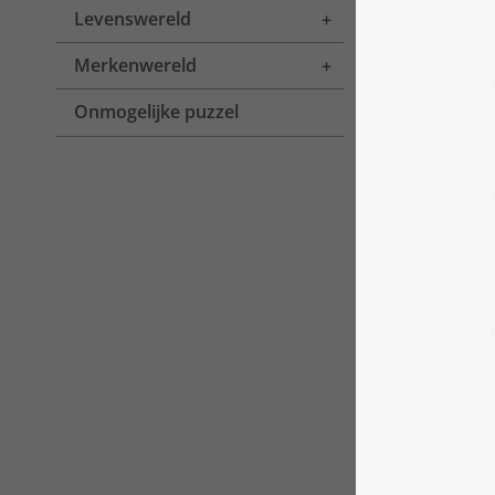
Levenswereld
Toggle menu
Merkenwereld
Toggle menu
Onmogelijke puzzel