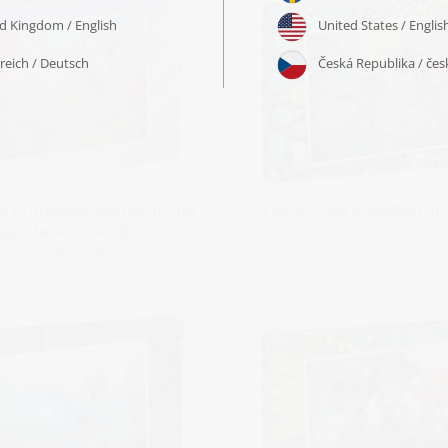
t prinsessenkasteel in het
Puzzel „Het vergeten d
gische koninkrijk“
vanaf € 22,99
vanaf € 22,99