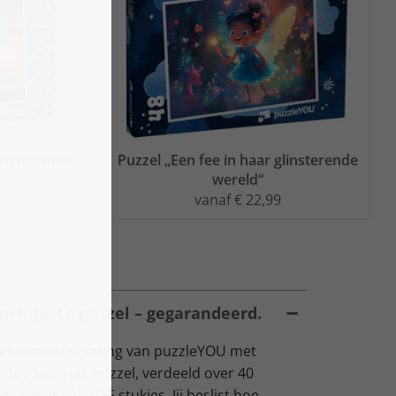
eg naar de
Puzzel „Een fee in haar glinsterende
wereld“
vanaf € 22,99
oeilijkste puzzel – gegarandeerd.
lusieve uitvinding van puzzleYOU met
 1000 stukjes puzzel, verdeeld over 40
s met ieder 25 stukjes. Jij beslist hoe