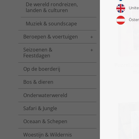
De wereld rondreizen,
landen & culturen
Muziek & soundscape
Beroepen & voertuigen
Toggle menu
Seizoenen &
Toggle menu
Feestdagen
Puzzel „He
Op de boerderij
ma
Bos & dieren
Onderwaterwereld
Safari & Jungle
Oceaan & Schepen
Woestijn & Wildernis