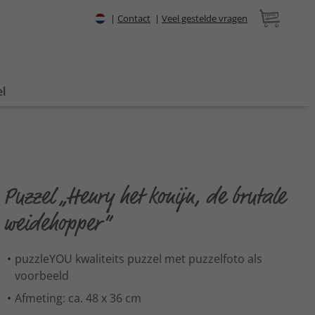
|
Contact
|
Veel gestelde vragen
l
Puzzel „Henry het konijn, de brutale
weidehopper“
puzzleYOU kwaliteits puzzel met puzzelfoto als
voorbeeld
Afmeting: ca. 48 x 36 cm