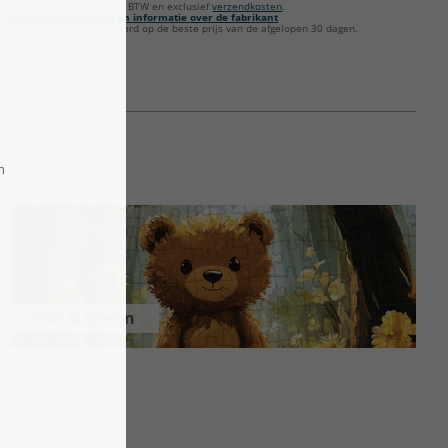
Alle prijzen zijn inclusief BTW en exclusief
verzendkosten
.
Veiligheidsinformatie en informatie over de fabrikant
De kortingen zijn gebaseerd op de beste prijs van de afgelopen 30 dagen.
Bos & dieren