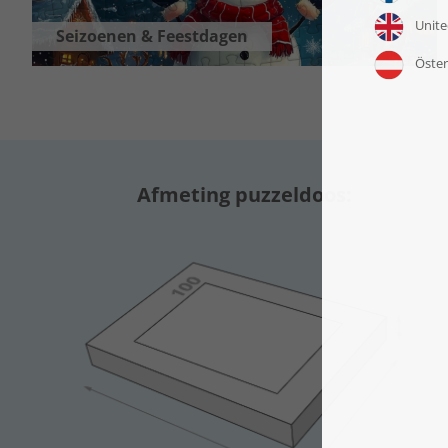
Seizoenen & Feestdagen
Afmeting puzzeldoos: