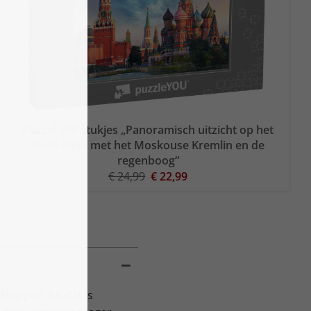
Puzzel 100 stukjes „Panoramisch uitzicht op het
Rode Plein met het Moskouse Kremlin en de
regenboog“
€ 24,99
€ 22,99
 kloppen. En dat is