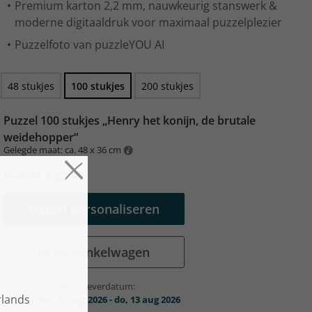
Premium karton 2,2 mm, nauwkeurig stanswerk &
moderne digitaaldruk voor maximaal puzzelplezier
Puzzelfoto van puzzleYOU AI
48 stukjes
100 stukjes
200 stukjes
Puzzel 100 stukjes „Henry het konijn, de brutale
weidehopper“
Gelegde maat: ca. 48 x 36 cm
€ 24,99
€ 22,99
Puzzel personaliseren
In de winkelwagen
Verwachte leverdatum:
wo, 12 aug 2026 - do, 13 aug 2026