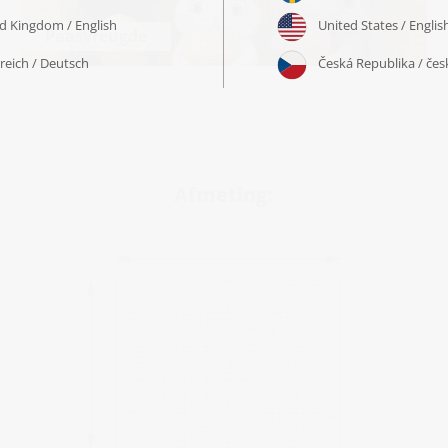
Paasvreugde
Afmeting: