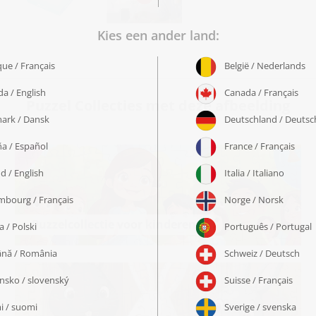
Puzzel Collecties met deze afbeelding
Puzzelcollectie voor kinderen