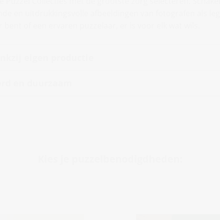
Puzzel Collecties met de grootste zorg selecteren. Schakel
nde en uitdrukkingsvolle afbeeldingen van fotografen als le
r bent of een ervaren puzzelaar, er is voor elk wat wils.
kzij eigen productie
erd en duurzaam
Kies je puzzelbenodigdheden: