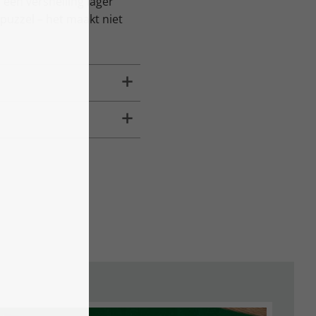
 een versnelling lager
gpuzzel – het maakt niet