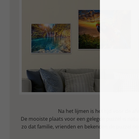
Na het lijmen is het tijd voor de af
De mooiste plaats voor een gelegde puzzel is natuu
zo dat familie, vrienden en bekenden de puzzel 