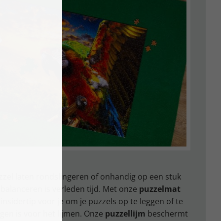
el laten rondslingeren of onhandig op een stuk
 balanceren is verleden tijd. Met onze
puzzelmat
nsidertip voor je om je puzzels op te leggen of te
ggen is voor het lijmen. Onze
puzzellijm
beschermt