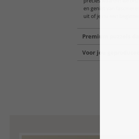
precies waarom we onze 
en geniet van fascinere
uit of je nu een beginne
Premium puzzels dan
Voor jou geproduce