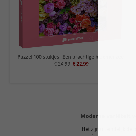
Puzzel 100 stukjes „Een prachtige bloemenzee“
€ 24,99
€ 22,99
Moderne variëteit v
Het zijn uiteindelijk de