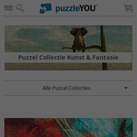
Puzzel Collectie Kunst & Fantasie
Alle Puzzel Collecties