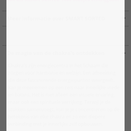
Meer informatie over SMART SORTED
De magie van de chakra's ontdekken
Chakra's zijn energiecentra in het lichaam die
zorgen voor harmonie en welzijn. Een afbeelding
die deze fascinerende energiepunten weergeeft,
kan je meenemen op een reis naar innerlijke vrede
en balans. Het is niet alleen een visuele ervaring,
maar ook een spirituele verrijking. Terwijl je de
stukken samenvoegt, kun je je concentreren op de
betekenis van elke chakra en zo een diepere
verbinding met je innerlijke zelf opbouwen.