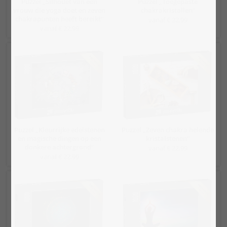
Puzzel „Silhouet van een
Puzzel „Toegepaste
vrouw die yoga doet en zeven
chakrakristallen“
chakrapunten heeft bereikt“
vanaf € 22,99
vanaf € 22,99
Puzzel „Kleurrijke edelstenen
Puzzel „Zeven chakra helende
en magische dingen op een
kristalstenen“
donkere achtergrond“
vanaf € 22,99
vanaf € 22,99