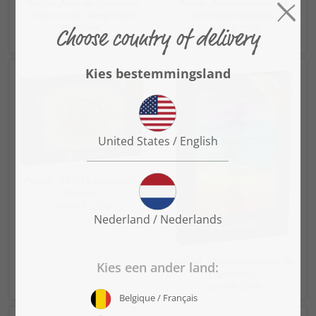
Puzzel „Man en zijn zeven
Puzzel „Harmonie van de
chakra's op luxe gouden
demiurgemeditatie“
mandala“
vanaf € 22,99
vanaf € 22,99
Puzzel „De Sri Yantra of Sri
Chakra“
vanaf € 22,99
Puzzel „Vele kleuren van de
regenboog“
vanaf € 22,99