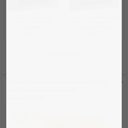
Puzzel „Zaad van het
Puzzel „Vrouw die yoga doet
levenssymbool Heilige
met lotusbloemen en
geometrie“
chakrakleurverloop“
vanaf € 22,99
vanaf € 22,99
Meer tonen
NIEUW! Het slimme alternatief. Zo lukt
zelfs de moeilijkste puzzel –
gegarandeerd.