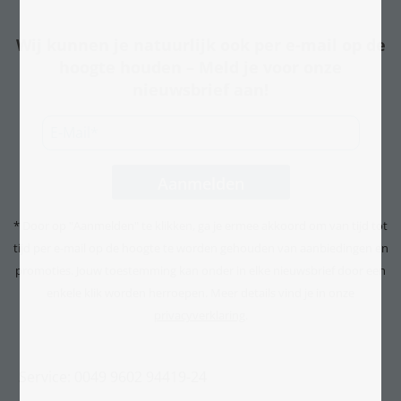
Wij kunnen je natuurlijk ook per e-mail op de
hoogte houden – Meld je voor onze
nieuwsbrief aan!
* Door op "Aanmelden" te klikken, ga je ermee akkoord om van tijd tot
tijd per e-mail op de hoogte te worden gehouden van aanbiedingen en
promoties. Jouw toestemming kan onder in elke nieuwsbrief door een
enkele klik worden herroepen. Meer details vind je in onze
privacyverklaring
.
Service: 0049 9602 94419-24