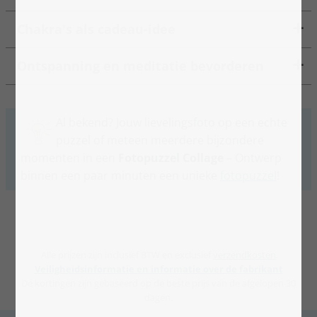
Chakra's als cadeau-idee
Ontspanning en meditatie bevorderen
Al bekend? Jouw lievelingsfoto op een echte
puzzel of meteen meerdere bijzondere
momenten in een
Fotopuzzel Collage
– Ontwerp
binnen een paar minuten een unieke
fotopuzzel
!
Alle prijzen zijn inclusief BTW en exclusief
verzendkosten
.
Veiligheidsinformatie en informatie over de fabrikant
De kortingen zijn gebaseerd op de beste prijs van de afgelopen 30
dagen.