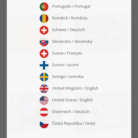
Puzzel „Svadhishthana,
Puzzel „Diverse gepolijste
symbool van het
halfedelstenen amethist,
heiligbeenchakra“
kwarts, agaat“
vanaf € 22,99
vanaf € 22,99