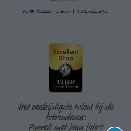
WE
PUZZLES |
Sitemap
| ©2026
puzzleYOU
Het veelzijdigste talent bij de
fotocadeaus:
Puzzels met jouw foto’s