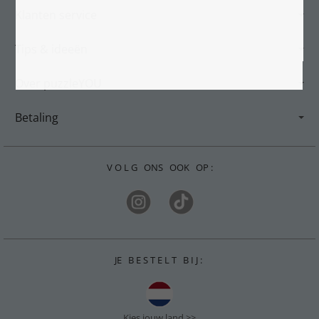
Klanten service
Tips & ideeën
Over puzzleYOU
Betaling
V O L G ONS OOK OP :
JE B E S T E L T B I J :
Kies jouw land >>