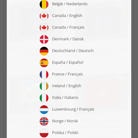
Puzzel „Levensbloem, Yantra
Puzzel „Lotus positie, yoga“
Mandala“
vanaf € 22,99
vanaf € 22,99
Puzzel „Meditatie, abstracte
Puzzel „Muladhara,
kleuren“
wortelchakra symbool.
Kleurrijke mandala“
vanaf € 22,99
vanaf € 22,99