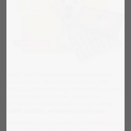
SMART SORTED is een exclusieve uitvinding van
puzzleYOU met “WAUW, zeg” effect: Jouw 1000
stukjes puzzel, verdeeld over 40 uitneembare SMART
doosjes met ieder 25 stukjes. Jij beslist hoe
gemakkelijk of moeilijk het puzzelen gaat worden.
SMART SORTED... en iedereen puzzelt mee!
Alle afbeeldingen uit onze Puzzel Collecties zijn nu
ook als SMART SORTED 1000 stukjes verkrijgbaar!