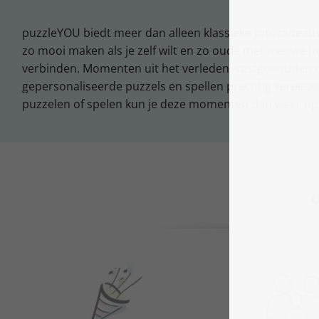
puzzleYOU biedt meer dan alleen klassieke fotocadeau
zo mooi maken als je zelf wilt en zo oude met nieuwe h
verbinden. Momenten uit het verleden, vastgehouden op
gepersonaliseerde puzzels en spellen prachtig vereeuw
puzzelen of spelen kun je deze momenten dan weer op
O