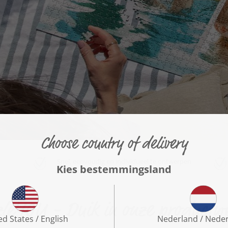
Snel, eenvoudig en individueel te ontwerpen
leYOU - Duik in onze productw