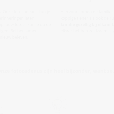
s. Onze fotocadeaus kun je
Hiervoor komen de familieled
erinneringen laten
koppige tiener als ook de r
 jouw foto’s, kun je op de
familie gezellig bij elkaar t
igen. Bei het samen
elkaar hebben zeldzaam is
nieuw beleven.
nze fotocadeaus zijn heel bijzonder, want ze.