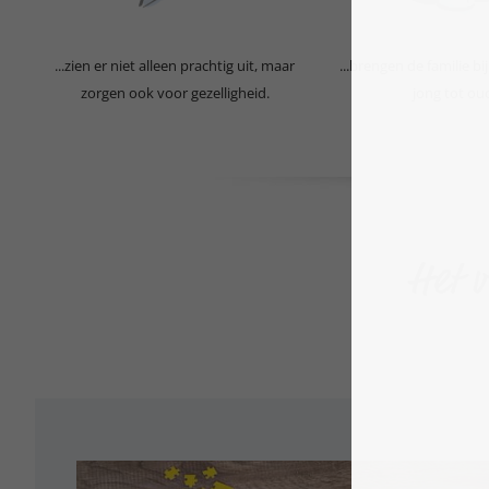
...zien er niet alleen prachtig uit, maar
...brengen de familie bi
zorgen ook voor gezelligheid.
jong tot ou
Het v