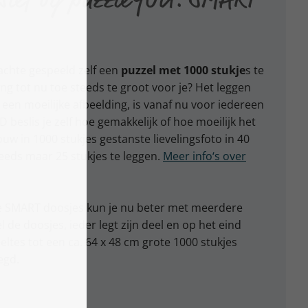
achte gespeeld zelf een
puzzel met 1000 stukje
s te
ng tot nu toe steeds te groot voor je? Het leggen
 een moeilijke afbeelding, is vanaf nu voor iedereen
beslis je zelf hoe gemakkelijk of hoe moeilijk het
uw in 1000 stukjes gestanste lievelingsfoto in 40
teeds maar 25 stukjes te leggen.
Meer info‘s over
e SMART doosjes kun je nu beter met meerdere
de doosjes, ieder legt zijn deel en op het eind
tes tot een ca. 64 x 48 cm grote 1000 stukjes
egd.