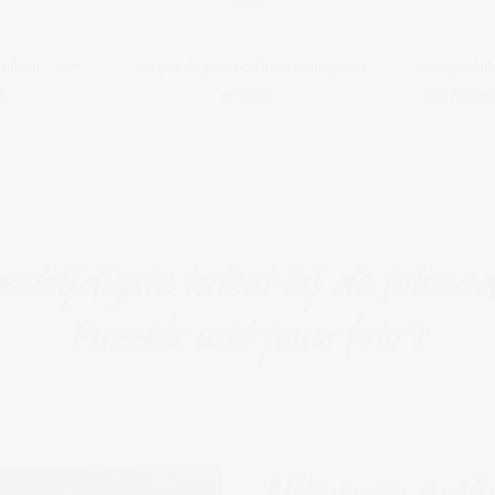
j elkaar - van
...dagen de grijze cellen uit van groot
...zijn gesch
d.
en klein.
van huwelij
eelzijdigste talent bij de fotoca
Puzzels met jouw foto’s
Nieuw en exclu