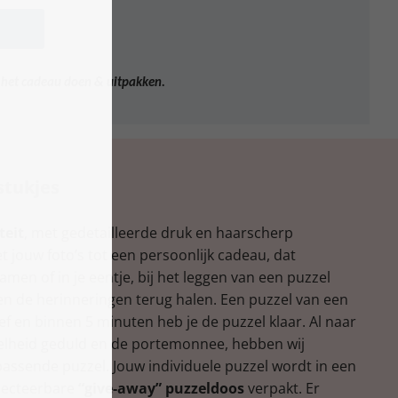
j het cadeau doen & uitpakken.
stukjes
teit
, met gedetailleerde druk en haarscherp
 jouw foto’s tot een persoonlijk cadeau, dat
men of in je eentje, bij het leggen van een puzzel
en de herinneringen terug halen. Een puzzel van een
ef en binnen 5 minuten heb je de puzzel klaar. Al naar
veelheid geduld en de portemonnee, hebben wij
passende puzzel. Jouw individuele puzzel wordt in een
lecteerbare
“give-away” puzzeldoos
verpakt. Er