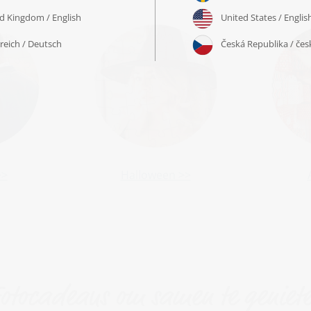
>>
Halloween >>
otocadeaus om samen te geniet