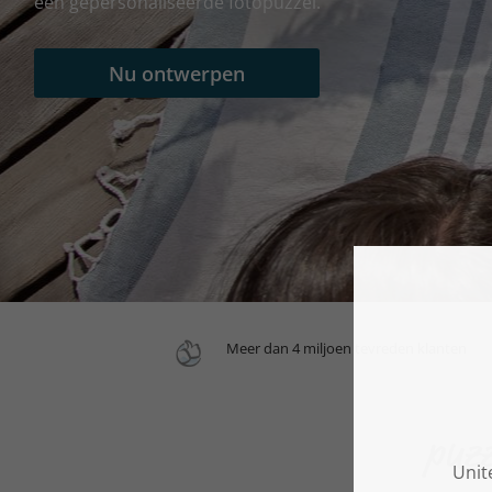
een gepersonaliseerde fotopuzzel.
Nu ontwerpen
Meer dan 4 miljoen tevreden klanten
puzz