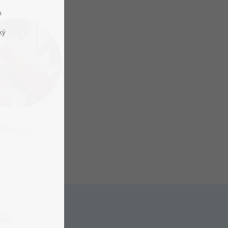
Advent >>
en