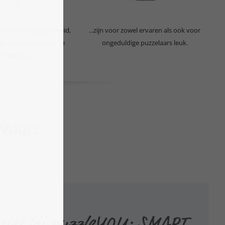
ikt voor elke gelegenheid,
...zijn voor zowel ervaren als ook voor
k of verjaardag tot de
ongeduldige puzzelaars leuk.
Valentijn.
deaus:
sief bij puzzleYOU: SMART