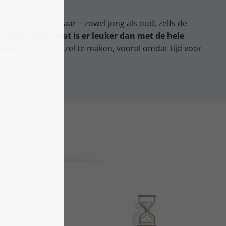
en graag bij elkaar – zowel jong als oud, zelfs de
usteloze vader.
Wat is er leuker dan met de hele
e zijn
en een puzzel te maken, vooral omdat tijd voor
 geworden.
..