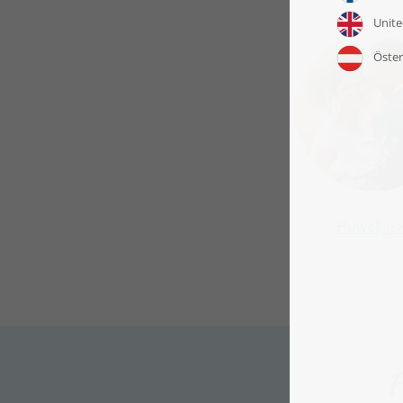
Huwelijk 
F