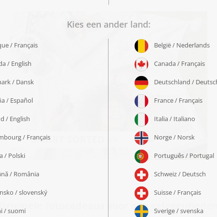
SMART SORTED >>
Originele fotocadeaus voor alle gelegenhede