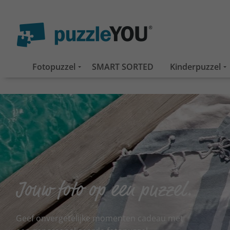
Fotopuzzel
SMART SORTED
Kinderpuzzel
Jouw foto op een puzzel.
Geef onvergetelijke momenten cadeau met