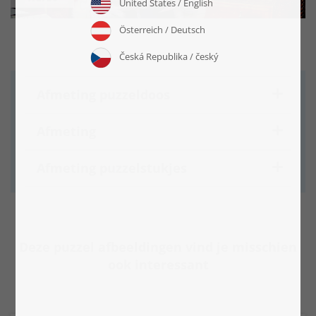
Afmeting puzzeldoos
Afmeting
Afmeting puzzelstukjes
Deze puzzel afbeeldingen vind je misschien
ook interessant