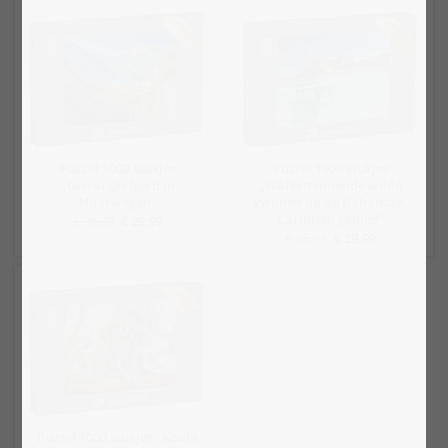
Puzzel 1000 stukjes
Puzzel 1000 stukjes
„Geirangerfjord in
„Waterminnende wilde
Noorwegen“
zwijnen op de Bahama's,
Caribisch gebied“
€ 36,99
€ 29,99
€ 36,99
€ 29,99
Puzzel 1000 stukjes „Koala