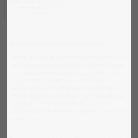
moeder met baby op haar rug
op een eucalyptusboom“
€ 36,99
€ 29,99
Moderne variëteit voor puzzelaars
Het zijn uiteindelijk de puzzelafbeeldingen die het
hart van puzzelaars sneller doen kloppen. En dat
is precies waarom we onze Puzzel Collecties met
de grootste zorg selecteren. Schakel een
versnelling lager en geniet van fascinerende en
uitdrukkingsvolle afbeeldingen van fotografen als
legpuzzel – het maakt niet uit of je nu een
beginner bent of een ervaren puzzelaar, er is voor
elk wat wils.