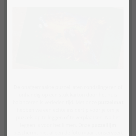
De onafgemaakte puzzel laten rondslingeren of
onhandig op een stuk karton door het huis
balanceren is verleden tijd. Met onze
puzzelmat
hebben we een echte insidertip voor je om je
puzzels op te leggen of te verplaatsen. Na het
leggen is voor het lijmen. Onze
puzzellijm
beschermt niet alleen de foto maar conserveert