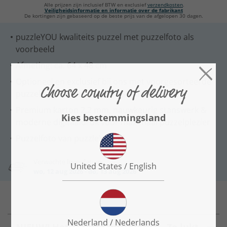
Alle prijzen zijn inclusief BTW en exclusief
verzendkosten
.
Veiligheidsinformatie en informatie over de fabrikant
De kortingen zijn gebaseerd op de beste prijs van de afgelopen 30 dagen.
puzzleYOU kwaliteits puzzel met puzzelfoto als
voorbeeld
Afmeting: ca. 64 x 48 cm
Optioneel en exclusief bij ons met voorgesorteerde
puzzel segmenten - SMART SORTED
Premium karton 2,2 mm, nauwkeurig stanswerk &
moderne digitaaldruk voor maximaal puzzelplezier
Puzzelfoto van puzzleYOU AI
Verwachte leverdatum:
wo, 12 aug 2026 - do, 13 aug 2026