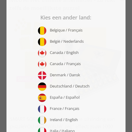
NIEUW! Het slimme alternatief - Zo lukt
zelfs de moeilijkste puzzel
SMART SORTED is een exclusieve uitvinding van
puzzleYOU met “WAUW, zeg” effect: Jouw 1000