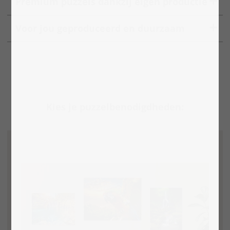
Premium puzzels dankzij eigen productie
Voor jou geproduceerd en duurzaam
Kies je puzzelbenodigdheden: