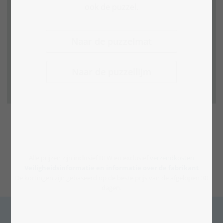
ook de puzzel.
Naar de puzzelmat
Naar de puzzellijm
Alle prijzen zijn inclusief BTW en exclusief
verzendkosten
.
Veiligheidsinformatie en informatie over de fabrikant
De kortingen zijn gebaseerd op de beste prijs van de afgelopen 30
dagen.