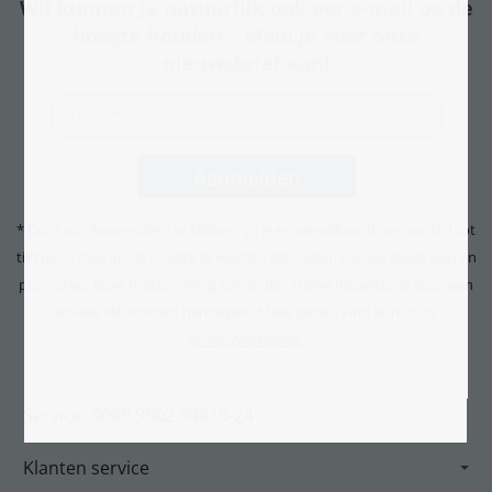
Wij kunnen je natuurlijk ook per e-mail op de
hoogte houden – Meld je voor onze
nieuwsbrief aan!
* Door op "Aanmelden" te klikken, ga je ermee akkoord om van tijd tot
tijd per e-mail op de hoogte te worden gehouden van aanbiedingen en
promoties. Jouw toestemming kan onder in elke nieuwsbrief door een
enkele klik worden herroepen. Meer details vind je in onze
privacyverklaring
.
Service: 0049 9602 94419-24
Klanten service