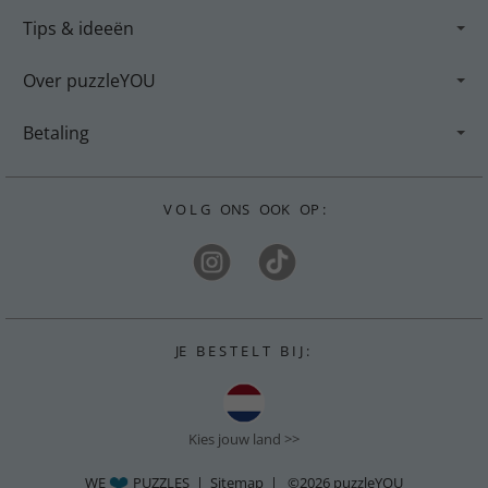
Tips & ideeën
Over puzzleYOU
Betaling
V O L G ONS OOK OP :
JE B E S T E L T B I J :
Kies jouw land >>
WE
PUZZLES |
Sitemap
| ©2026
puzzleYOU