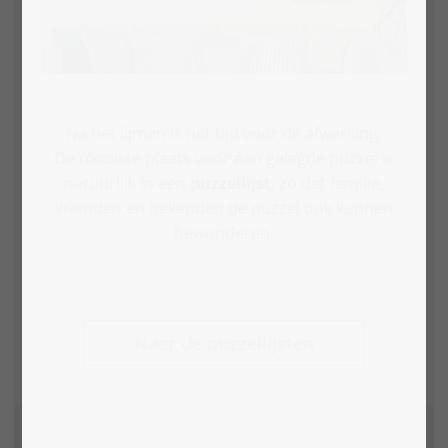
Na het lijmen is het tijd voor de afwerking.
De mooiste plaats voor een gelegde puzzel is
natuurlijk in een
puzzellijst
, zo dat familie,
vrienden en bekenden de puzzel ook kunnen
bewonderen.
Naar de puzzellijsten