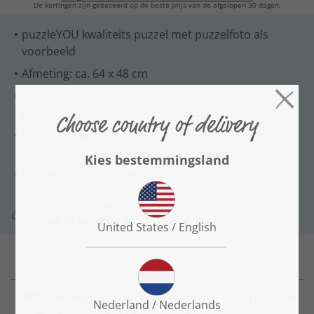
De kortingen zijn gebaseerd op de beste prijs van de afgelopen 30 dagen.
puzzleYOU kwaliteits puzzel met puzzelfoto als
voorbeeld
Afmeting: ca. 64 x 48 cm
Optioneel en exclusief bij ons met voorgesorteerde
puzzel segmenten - SMART SORTED
Premium karton 2,2 mm, nauwkeurig stanswerk &
moderne digitaaldruk voor maximaal puzzelplezier
Puzzelfoto van puzzleYOU AI
Verwachte leverdatum:
wo, 12 aug 2026 - do, 13 aug 2026
NIEUW! Het slimme alternatief - Zo lukt