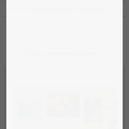
Voor jou geproduceerd en duurzaam
Kies je puzzelbenodigdheden: