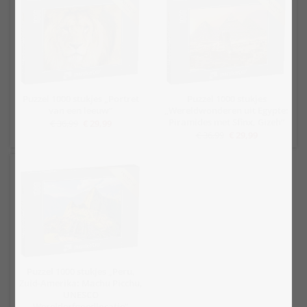
Puzzel 1000 stukjes „Portret
Puzzel 1000 stukjes
van een leeuw“
„Wereldwonderen uit Egypte:
Piramides met Sfinx, Gizeh“
€ 36,99
€ 29,99
€ 36,99
€ 29,99
Puzzel 1000 stukjes „Peru,
Zuid-Amerika: Machu Picchu,
UNESCO
Werelderfgoedlocatie“