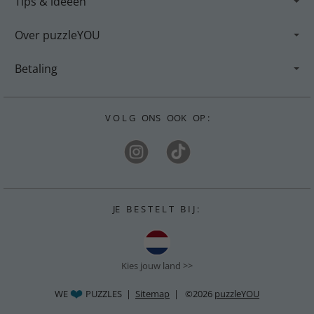
Tips & ideeën
Over puzzleYOU
Betaling
V O L G ONS OOK OP :
JE B E S T E L T B I J :
Kies jouw land >>
WE
PUZZLES |
Sitemap
| ©2026
puzzleYOU