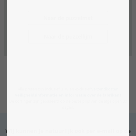
Naar de puzzelmat
Naar de puzzellijm
Alle prijzen zijn inclusief BTW en exclusief
verzendkosten
.
Veiligheidsinformatie en informatie over de fabrikant
De kortingen zijn gebaseerd op de beste prijs van de afgelopen 30
dagen.
Wij kunnen je natuurlijk ook per e-mail op de