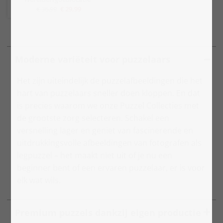
€ 36,99
€ 29,99
Moderne variëteit voor puzzelaars
Het zijn uiteindelijk de puzzelafbeeldingen die het
hart van puzzelaars sneller doen kloppen. En dat
is precies waarom we onze Puzzel Collecties met
de grootste zorg selecteren. Schakel een
versnelling lager en geniet van fascinerende en
uitdrukkingsvolle afbeeldingen van fotografen als
legpuzzel – het maakt niet uit of je nu een
beginner bent of een ervaren puzzelaar, er is voor
elk wat wils.
Premium puzzels dankzij eigen productie