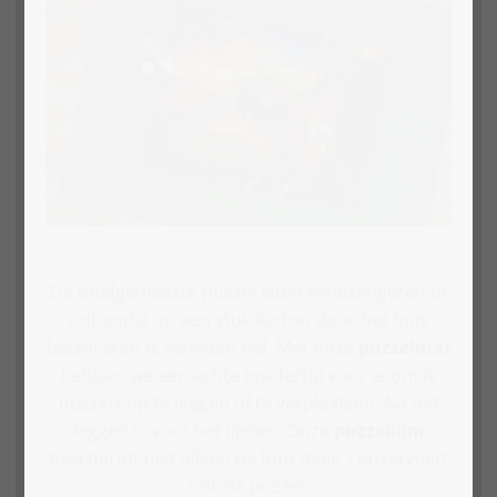
De onafgemaakte puzzel laten rondslingeren of
onhandig op een stuk karton door het huis
balanceren is verleden tijd. Met onze
puzzelmat
hebben we een echte insidertip voor je om je
puzzels op te leggen of te verplaatsen. Na het
leggen is voor het lijmen. Onze
puzzellijm
beschermt niet alleen de foto maar conserveert
ook de puzzel.