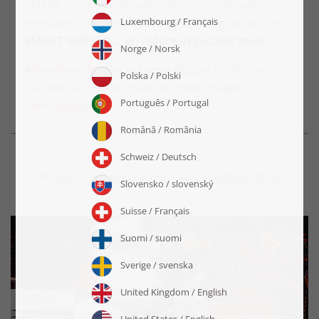
SMART doosjes met ieder 25 stukjes. Jij beslist hoe
gemakkelijk of moeilijk het puzzelen gaat worden.
SMART SORTED... en iedereen puzzelt mee!
Alle afbeeldingen uit onze Puzzel Collecties zijn
nu ook als SMART SORTED 1000 stukjes
verkrijgbaar!
Puzzel Collecties met deze afbeelding
Kerst