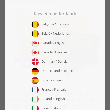
zelfs de moeilijkste puzzel
SMART SORTED is een exclusieve uitvinding van
puzzleYOU met “WAUW, zeg” effect: Jouw 1000
stukjes puzzel, verdeeld over 40 uitneembare