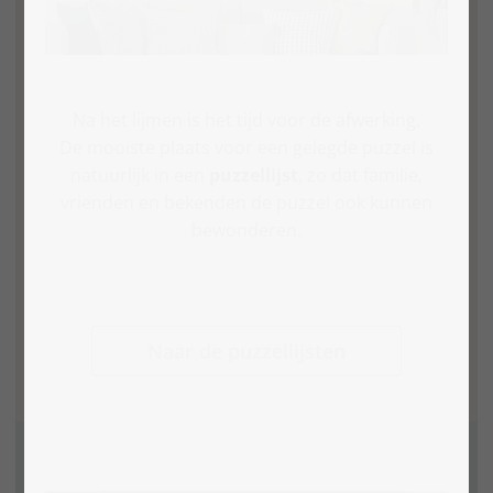
Na het lijmen is het tijd voor de afwerking.
De mooiste plaats voor een gelegde puzzel is
natuurlijk in een
puzzellijst
, zo dat familie,
vrienden en bekenden de puzzel ook kunnen
bewonderen.
Naar de puzzellijsten