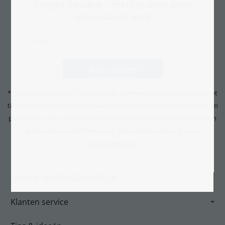
hoogte houden – Meld je voor onze
nieuwsbrief aan!
* Door op "Aanmelden" te klikken, ga je ermee akkoord om van tijd tot
tijd per e-mail op de hoogte te worden gehouden van aanbiedingen en
promoties. Jouw toestemming kan onder in elke nieuwsbrief door een
enkele klik worden herroepen. Meer details vind je in onze
privacyverklaring
.
Service: 0049 9602 94419-24
Klanten service