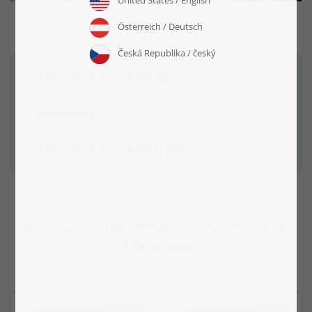
Afmeting puzzeldoos
Afmeting
Afmeting puzzelstukjes
Deze puzzel afbeeldingen vind je misschien
ook interessant