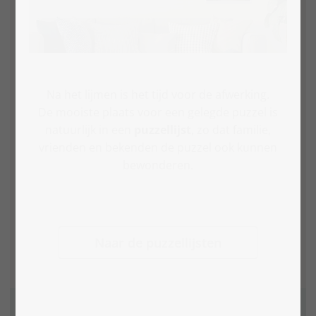
Na het lijmen is het tijd voor de afwerking.
De mooiste plaats voor een gelegde puzzel is
natuurlijk in een
puzzellijst
, zo dat familie,
vrienden en bekenden de puzzel ook kunnen
bewonderen.
Naar de puzzellijsten