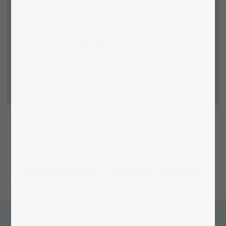
ook de puzzel.
Naar de puzzelmat
Naar de puzzellijm
Alle prijzen zijn inclusief BTW en exclusief
verzendkosten
.
Veiligheidsinformatie en informatie over de fabrikant
De kortingen zijn gebaseerd op de beste prijs van de afgelopen 30
dagen.