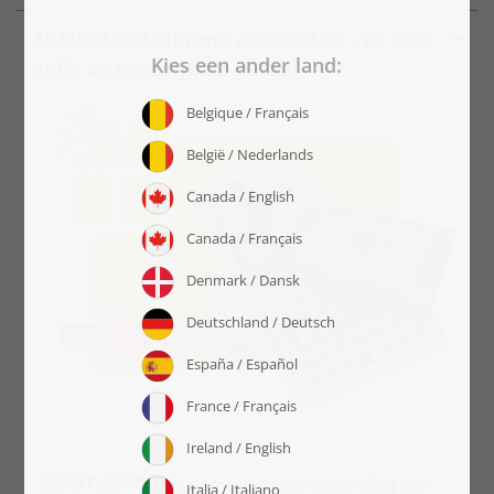
NIEUW! Het slimme alternatief - Zo lukt
zelfs de moeilijkste puzzel
SMART SORTED is een exclusieve uitvinding van