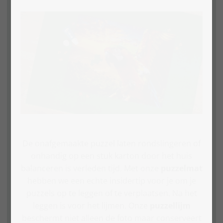
De onafgemaakte puzzel laten rondslingeren of
onhandig op een stuk karton door het huis
balanceren is verleden tijd. Met onze
puzzelmat
hebben we een echte insidertip voor je om je
puzzels op te leggen of te verplaatsen. Na het
leggen is voor het lijmen. Onze
puzzellijm
beschermt niet alleen de foto maar conserveert