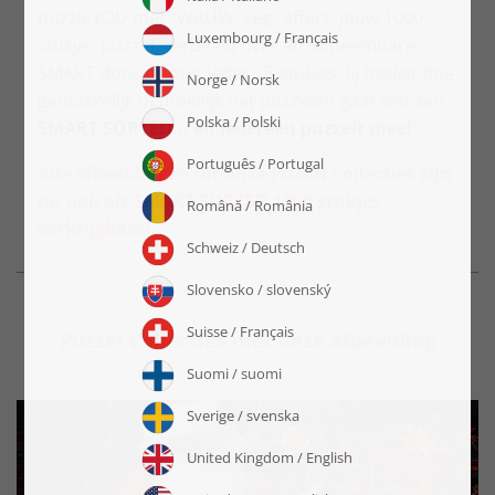
puzzleYOU met “WAUW, zeg” effect: Jouw 1000
stukjes puzzel, verdeeld over 40 uitneembare
SMART doosjes met ieder 25 stukjes. Jij beslist hoe
gemakkelijk of moeilijk het puzzelen gaat worden.
SMART SORTED... en iedereen puzzelt mee!
Alle afbeeldingen uit onze Puzzel Collecties zijn
nu ook als SMART SORTED 1000 stukjes
verkrijgbaar!
Puzzel Collecties met deze afbeelding