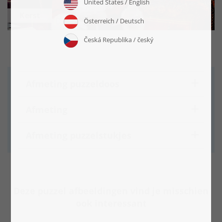
Kerst
Afmeting puzzeldoos
Afmeting
Afmeting puzzelstukjes
Deze puzzel afbeeldingen vind je misschien
ook interessant