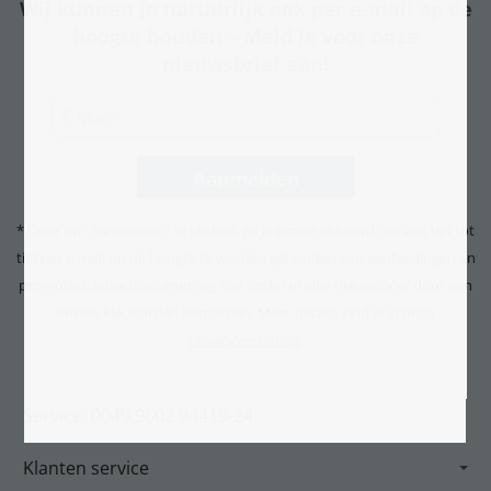
Wij kunnen je natuurlijk ook per e-mail op de
hoogte houden – Meld je voor onze
nieuwsbrief aan!
* Door op "Aanmelden" te klikken, ga je ermee akkoord om van tijd tot
tijd per e-mail op de hoogte te worden gehouden van aanbiedingen en
promoties. Jouw toestemming kan onder in elke nieuwsbrief door een
enkele klik worden herroepen. Meer details vind je in onze
privacyverklaring
.
Service: 0049 9602 94419-24
Klanten service