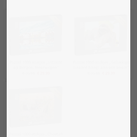
Puzzel 1000 stukjes „Uitzicht
Puzzel 1000 stukjes „Gelukkige
op Bergen, Noorwegen“
luiaard hangt aan een boom“
€ 36,99
€ 29,99
€ 36,99
€ 29,99
Puzzel 1000 stukjes „Cheetah