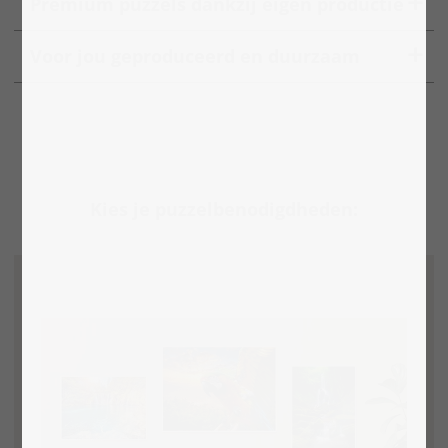
Premium puzzels dankzij eigen productie
Voor jou geproduceerd en duurzaam
Kies je puzzelbenodigdheden: