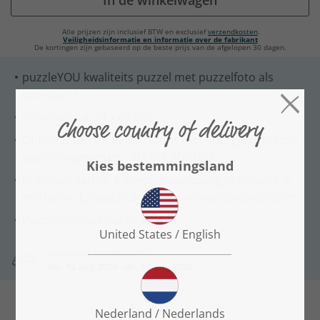
In de winkelwagen
Alle prijzen zijn inclusief BTW en exclusief
verzendkosten
.
Veiligheidsinformatie en informatie over de fabrikant
De kortingen zijn gebaseerd op de beste prijs van de afgelopen 30 dagen.
puzzleYOU kwaliteits puzzel met puzzelfoto als
voorbeeld
Afmeting: ca. 64 x 48 cm
Optioneel en exclusief bij ons met voorgesorteerde
puzzel segmenten - SMART SORTED
Premium karton 2,2 mm, nauwkeurig stanswerk &
moderne digitaaldruk voor maximaal puzzelplezier
Puzzelfoto van puzzleYOU AI
Verwachte leverdatum:
wo, 12 aug 2026 - do, 13 aug 2026