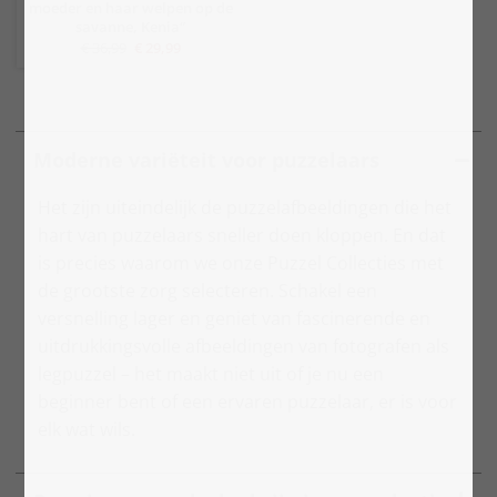
moeder en haar welpen op de
savanne, Kenia“
€ 36,99
€ 29,99
Moderne variëteit voor puzzelaars
Het zijn uiteindelijk de puzzelafbeeldingen die het
hart van puzzelaars sneller doen kloppen. En dat
is precies waarom we onze Puzzel Collecties met
de grootste zorg selecteren. Schakel een
versnelling lager en geniet van fascinerende en
uitdrukkingsvolle afbeeldingen van fotografen als
legpuzzel – het maakt niet uit of je nu een
beginner bent of een ervaren puzzelaar, er is voor
elk wat wils.