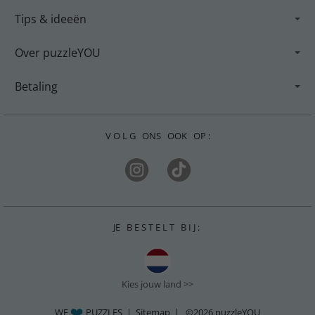
Tips & ideeën
Over puzzleYOU
Betaling
V O L G ONS OOK OP :
JE B E S T E L T B I J :
Kies jouw land >>
WE
PUZZLES |
Sitemap
| ©2026
puzzleYOU