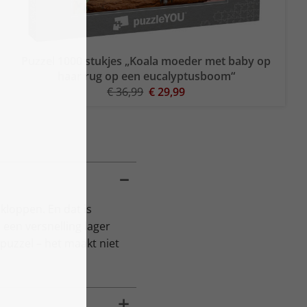
Puzzel 1000 stukjes „Koala moeder met baby op
haar rug op een eucalyptusboom“
€ 36,99
€ 29,99
 kloppen. En dat is
 een versnelling lager
gpuzzel – het maakt niet