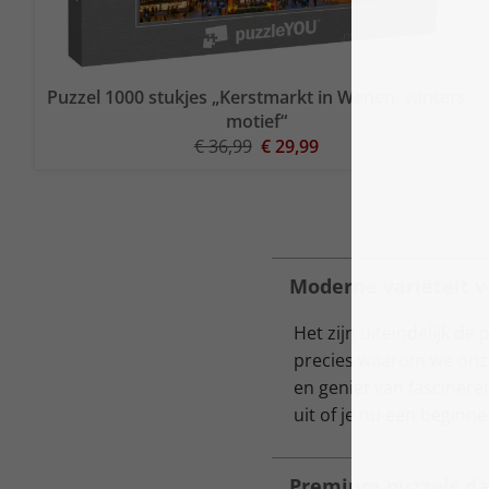
Puzzel 1000 stukjes „Kerstmarkt in Wenen, winters
motief“
€ 36,99
€ 29,99
Moderne variëteit v
Het zijn uiteindelijk de
precies waarom we onze 
en geniet van fascinere
uit of je nu een beginne
Premium puzzels dan