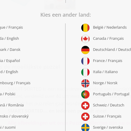
s de moeilijkste puzzel
SMART SORTED is een exclusieve uitvinding van puzzleY
puzzel, verdeeld over 40 uitneembare SMART doosjes met 
moeilijk het puzzelen gaat worden.
SMART SORTED... en iedereen puzzelt mee!
Alle afbeeldingen uit onze Puzzel Collecties zijn nu