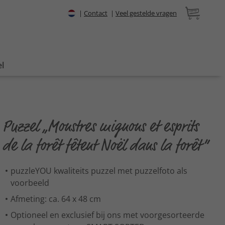
|
Contact
|
Veel gestelde vragen
l
Puzzel „Monstres mignons et esprits
de la forêt fêtent Noël dans la forêt“
puzzleYOU kwaliteits puzzel met puzzelfoto als
voorbeeld
Afmeting: ca. 64 x 48 cm
Optioneel en exclusief bij ons met voorgesorteerde