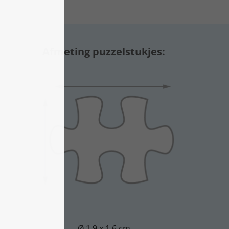
Afmeting puzzelstukjes:
Ø 1,9 x 1,6 cm