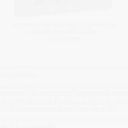
Puzzel 1000 stukjes „Zonsopgang bij de Bastei in
Saksisch Zwitserland, Duitsland“
€ 36,99
€ 29,99
oor puzzelaars
 puzzelafbeeldingen die het hart van puzzelaars sneller doen
Puzzel Collecties met de grootste zorg selecteren. Schakel
nde en uitdrukkingsvolle afbeeldingen van fotografen als le
r bent of een ervaren puzzelaar, er is voor elk wat wils.
kzij eigen productie