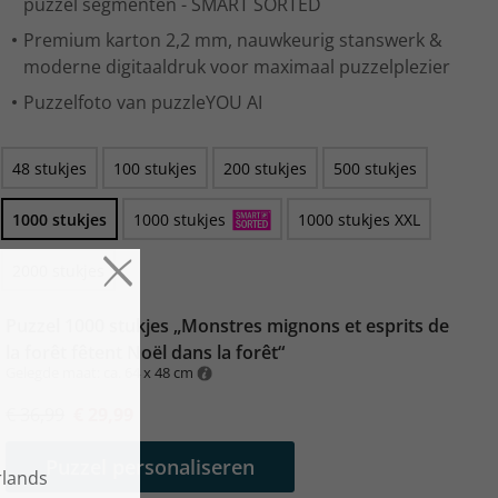
puzzel segmenten - SMART SORTED
Premium karton 2,2 mm, nauwkeurig stanswerk &
moderne digitaaldruk voor maximaal puzzelplezier
Puzzelfoto van puzzleYOU AI
48 stukjes
100 stukjes
200 stukjes
500 stukjes
1000 stukjes
1000 stukjes
1000 stukjes XXL
2000 stukjes
Puzzel 1000 stukjes „Monstres mignons et esprits de
la forêt fêtent Noël dans la forêt“
Gelegde maat: ca. 64 x 48 cm
€ 36,99
€ 29,99
Puzzel personaliseren