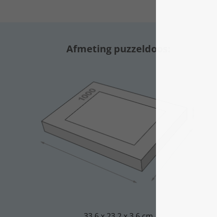
Afmeting puzzeldoos:
33,6 x 23,2 x 3,6 cm