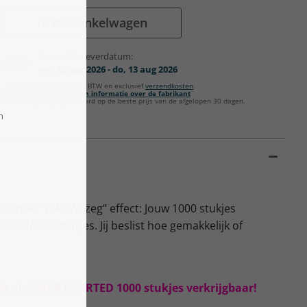
In de winkelwagen
Verwachte leverdatum:
wo, 12 aug 2026 - do, 13 aug 2026
Alle prijzen zijn inclusief BTW en exclusief
verzendkosten
.
Veiligheidsinformatie en informatie over de fabrikant
De kortingen zijn gebaseerd op de beste prijs van de afgelopen 30 dagen.
OU met “WAUW, zeg” effect: Jouw 1000 stukjes
ieder 25 stukjes. Jij beslist hoe gemakkelijk of
 ook als SMART SORTED 1000 stukjes verkrijgbaar!