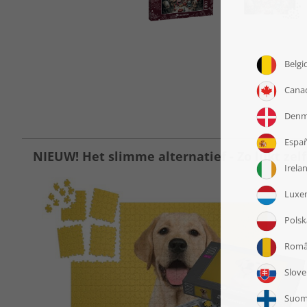
NIEUW! Het slimme alternatief - Zo lukt zelf