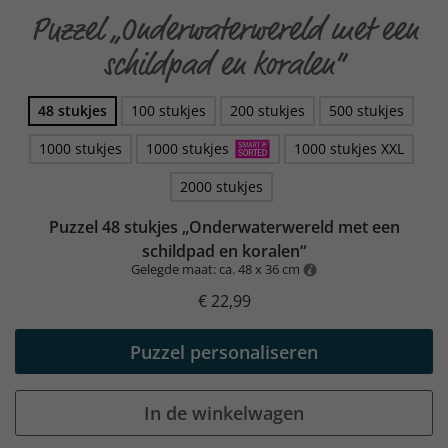
Puzzel „Onderwaterwereld met een
schildpad en koralen“
48 stukjes
100 stukjes
200 stukjes
500 stukjes
1000 stukjes
1000 stukjes
1000 stukjes XXL
2000 stukjes
Puzzel 48 stukjes „Onderwaterwereld met een
schildpad en koralen“
Gelegde maat: ca. 48 x 36 cm
€ 22,99
Puzzel personaliseren
In de winkelwagen