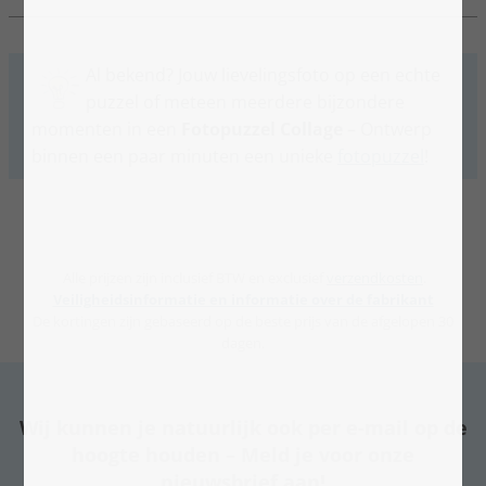
Al bekend? Jouw lievelingsfoto op een echte
puzzel of meteen meerdere bijzondere
momenten in een
Fotopuzzel Collage
– Ontwerp
binnen een paar minuten een unieke
fotopuzzel
!
Alle prijzen zijn inclusief BTW en exclusief
verzendkosten
.
Veiligheidsinformatie en informatie over de fabrikant
De kortingen zijn gebaseerd op de beste prijs van de afgelopen 30
dagen.
Wij kunnen je natuurlijk ook per e-mail op de
hoogte houden – Meld je voor onze
nieuwsbrief aan!