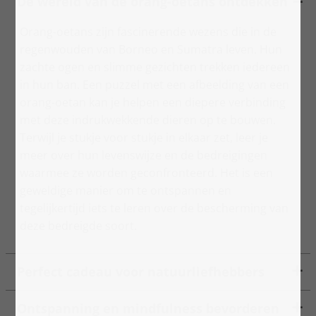
De wereld van de orang-oetans ontdekken
Orang-oetans zijn fascinerende wezens die in de
regenwouden van Borneo en Sumatra leven. Hun
zachte ogen en slimme gezichten trekken iedereen
in hun ban. Een puzzel met een afbeelding van een
orang-oetan kan je helpen een diepere verbinding
met deze indrukwekkende dieren op te bouwen.
Terwijl je stukje voor stukje in elkaar zet, leer je
meer over hun levenswijze en de bedreigingen
waarmee ze worden geconfronteerd. Het is een
geweldige manier om te ontspannen en
tegelijkertijd iets te leren over de bescherming van
deze bedreigde soort.
Perfect cadeau voor natuurliefhebbers
Ontspanning en mindfulness bevorderen