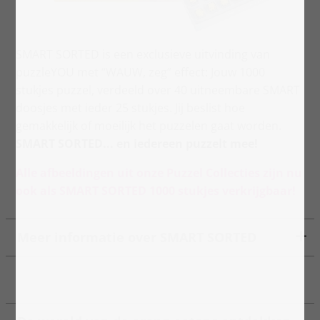
SMART SORTED is een exclusieve uitvinding van
puzzleYOU met “WAUW, zeg” effect: Jouw 1000
stukjes puzzel, verdeeld over 40 uitneembare SMART
doosjes met ieder 25 stukjes. Jij beslist hoe
gemakkelijk of moeilijk het puzzelen gaat worden.
SMART SORTED... en iedereen puzzelt mee!
Alle afbeeldingen uit onze Puzzel Collecties zijn nu
ook als SMART SORTED 1000 stukjes verkrijgbaar!
Meer informatie over SMART SORTED