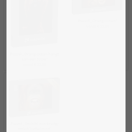
Puzzel „Orang-oetan“
vanaf € 22,99
Puzzel „Orang-oetan hangt
aan een touw“
vanaf € 22,99
Puzzel „Gezicht van orang-
oetan Sumateran“