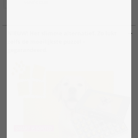
vanaf € 22,99
NIEUW! Het slimme alternatief. Zo lukt
zelfs de moeilijkste puzzel –
gegarandeerd.