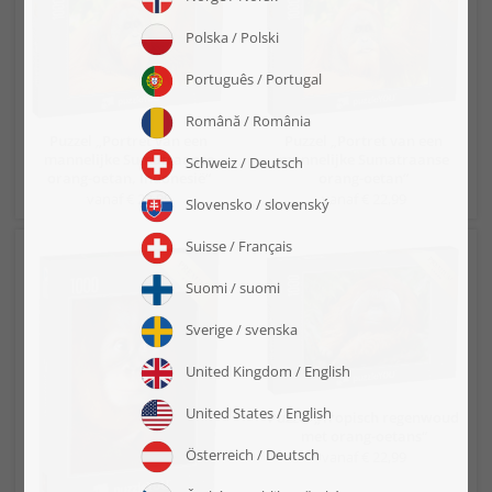
Puzzel „Portret van een
Puzzel „Portret van een
mannelijke Sumatraanse
mannelijke Sumatraanse
orang-oetan, Indonesië“
orang-oetan“
vanaf € 22,99
vanaf € 22,99
Puzzel „Tropisch regenwoud
met orang-oetans“
vanaf € 22,99