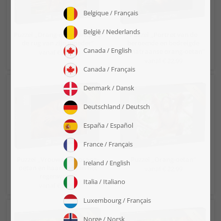
Puzzel „Orang-oetan welp op
Puzzel „Portret van de
de rug van zijn moeder“
beroemde en bedreigde
Sumatraanse orang-oetan“
vanaf € 22,99
vanaf € 22,99
Puzzel „Vrouwelijke orang-
Puzzel „Orang-oetan“
oetan en haar baby in het
vanaf € 22,99
regenwoud“
vanaf € 22,99