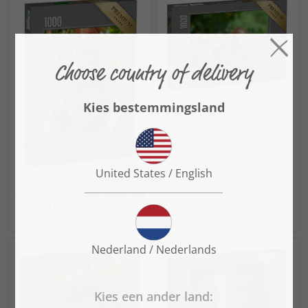
Puzzel „Close-up van de
Kalimantan orang-oetan“
vanaf € 22,99
Puzzel „Vrouwelijke
Sumatraanse orang-oetan met
een baby, Indonesië“
vanaf € 22,99