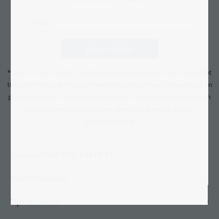
* Door op "Aanmelden" te klikken, ga je ermee akkoord om van tijd tot
tijd per e-mail op de hoogte te worden gehouden van aanbiedingen en
promoties. Jouw toestemming kan onder in elke nieuwsbrief door een
enkele klik worden herroepen. Meer details vind je in onze
privacyverklaring
.
Service: 0049 9602 94419-24
Klanten service
Tips & ideeën