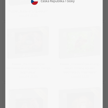
Puzzel „Baby orang-oetan“
vanaf € 22,99
Puzzel „De mannelijke
Puzzel „Vrouwelijke orang-
Borneose orang-oetan, Pongo
oetan zittend op een
pygmaeus“
boomstam, Indonesië“
vanaf € 22,99
vanaf € 22,99