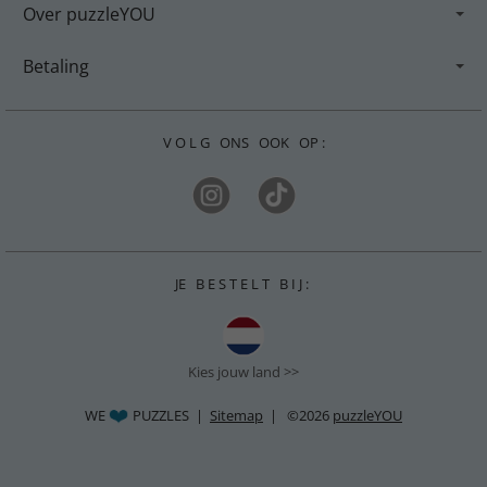
Over puzzleYOU
Betaling
V O L G ONS OOK OP :
JE B E S T E L T B I J :
Kies jouw land >>
WE
PUZZLES |
Sitemap
| ©2026
puzzleYOU