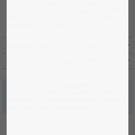
laat je onderdompelen in de fascinerende wereld
van de botanica. Het voltooide beeld is niet alleen
een succeservaring, maar ook een decoratief
kunstwerk dat je huis verfraait.
Ontspanning en mindfulness bevorderen
Perfect cadeau voor natuurliefhebbers
Al bekend? Jouw lievelingsfoto op een echte
puzzel of meteen meerdere bijzondere
momenten in een
Fotopuzzel Collage
– Ontwerp
binnen een paar minuten een unieke
fotopuzzel
!