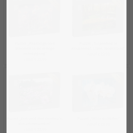
Puzzel „Prachtige tere
Puzzel „Tulpenbed in
bloemen in de vroege
Keukenhof, Lisse, Nederland“
zonsopgang“
vanaf € 22,99
vanaf € 22,99
Puzzel „Een veld met cosmea's,
Puzzel „Witte orchidee“
sieradenmanden“
vanaf € 22,99
vanaf € 22,99