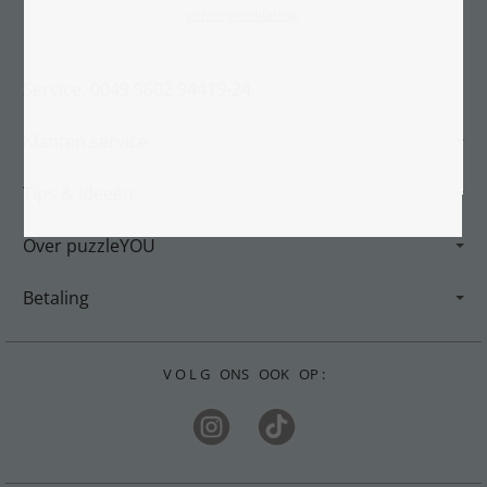
privacyverklaring
.
Service: 0049 9602 94419-24
Klanten service
Tips & ideeën
Over puzzleYOU
Betaling
V O L G ONS OOK OP :