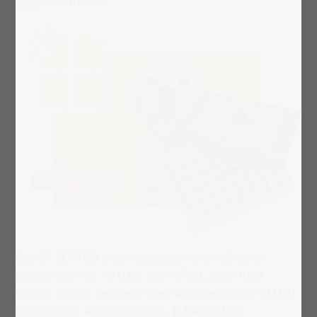
gegarandeerd.
SMART SORTED is een exclusieve uitvinding van
puzzleYOU met “WAUW, zeg” effect: Jouw 1000
stukjes puzzel, verdeeld over 40 uitneembare SMART
doosjes met ieder 25 stukjes. Jij beslist hoe