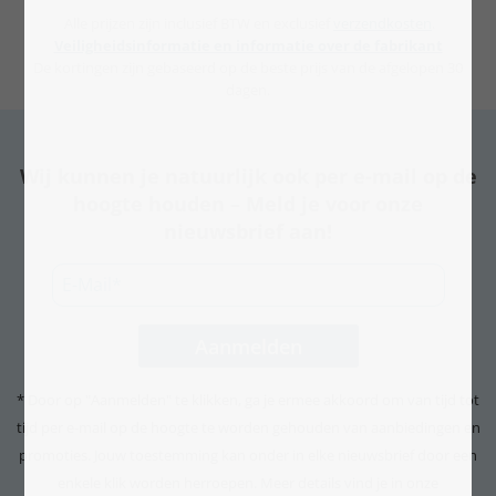
Alle prijzen zijn inclusief BTW en exclusief
verzendkosten
.
Veiligheidsinformatie en informatie over de fabrikant
De kortingen zijn gebaseerd op de beste prijs van de afgelopen 30
dagen.
Wij kunnen je natuurlijk ook per e-mail op de
hoogte houden – Meld je voor onze
nieuwsbrief aan!
* Door op "Aanmelden" te klikken, ga je ermee akkoord om van tijd tot
tijd per e-mail op de hoogte te worden gehouden van aanbiedingen en
promoties. Jouw toestemming kan onder in elke nieuwsbrief door een
enkele klik worden herroepen. Meer details vind je in onze