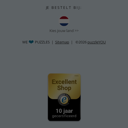
JE B E S T E L T B I J :
Kies jouw land >>
WE
PUZZLES |
Sitemap
| ©2026
puzzleYOU