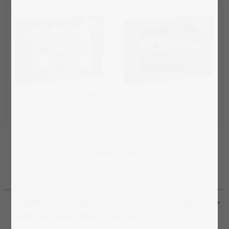
Puzzel „Close-up van een
Puzzel „Klaprozen in een
orchidee“
weiland“
vanaf € 22,99
vanaf € 22,99
Meer tonen
NIEUW! Het slimme alternatief. Zo lukt
zelfs de moeilijkste puzzel –