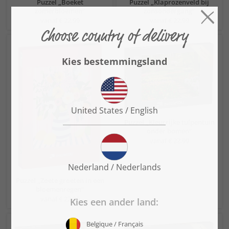
Puzzel „Boeket
Puzzel „Klaprozenveld bij
zomerbloemen“
zonsondergang“
vanaf € 22,99
vanaf € 22,99
Puzzel „Kleurrijke tulpentuin
onder bomen“
vanaf € 22,99
Puzzel „Zoete groeten in een
bloemenregen“
vanaf € 22,99