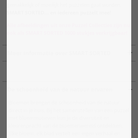
gemakkelijk of moeilijk het puzzelen gaat worden.
SMART SORTED... en iedereen puzzelt mee!
Alle afbeeldingen uit onze Puzzel Collecties zijn nu
ook als SMART SORTED 1000 stukjes verkrijgbaar!
Meer informatie over SMART SORTED
De schoonheid van de natuur ervaren
Bloemen brengen de schoonheid van de natuur
direct in je huis. Bij het samenstellen van een puzzel
met bloemmotieven kun je de diversiteit en
kleurenpracht van de bloemenwereld ontdekken.
Elke bloem, elk blad vertelt een eigen verhaal en