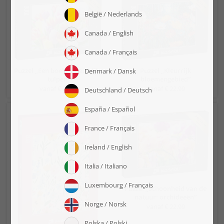
Puzzel „Een boeket kleurrijke
Puzzel „Kleurrijk
tulpen“
bloemengebied“
vanaf € 22,99
vanaf € 22,99
Puzzel „Schoonheid van de
natuur: orchideeën“
vanaf € 22,99