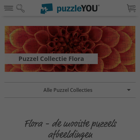
Puzzel Collectie Flora
Alle Puzzel Collecties
Flora - de mooiste puzzels
afbeeldingen