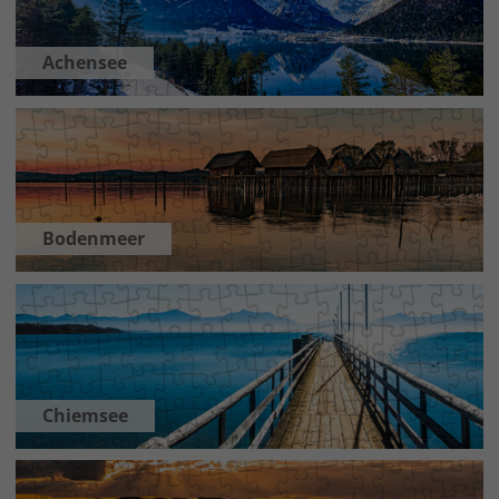
Achensee
Bodenmeer
Chiemsee