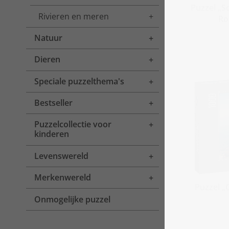
Puzzel „S
Rivieren en meren
Toggle menu
Ro
Natuur
Toggle menu
Dieren
Toggle menu
Speciale puzzelthema's
Toggle menu
Bestseller
Toggle menu
Puzzelcollectie voor
Toggle menu
kinderen
Levenswereld
Toggle menu
Merkenwereld
Toggle menu
Puzzel „
Onmogelijke puzzel