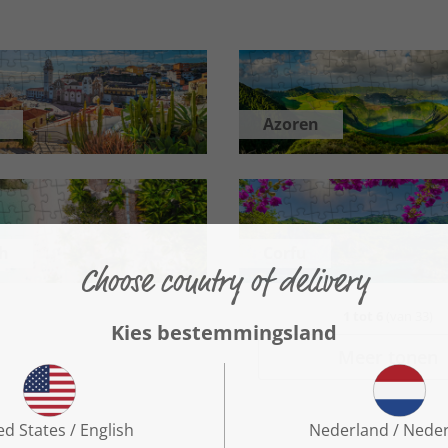
Azoren
ch
Corfu
1
tot
6
(van
33
)
Meer tonen