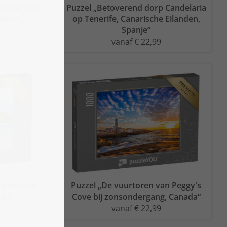
 in de baai
Puzzel „Betoverend dorp Candelaria
land“
op Tenerife, Canarische Eilanden,
Spanje“
vanaf € 22,99
an een atol
Puzzel „De vuurtoren van Peggy's
aan“
Cove bij zonsondergang, Canada“
vanaf € 22,99