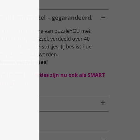
oeilijkste puzzel – gegarandeerd.
lusieve uitvinding van puzzleYOU met
 1000 stukjes puzzel, verdeeld over 40
s met ieder 25 stukjes. Jij beslist hoe
het puzzelen gaat worden.
dereen puzzelt mee!
nze Puzzel Collecties zijn nu ook als SMART
rkrijgbaar!