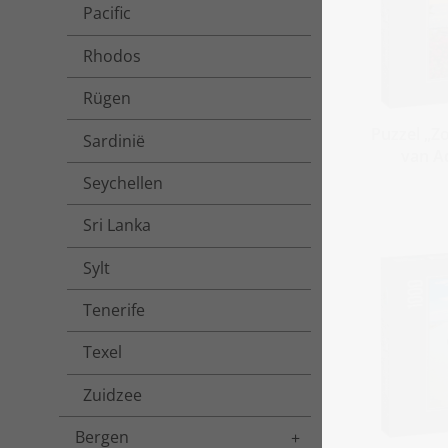
Pacific
Rhodos
Rügen
Puzzel „Z
Sardinië
van Ad
Seychellen
Sri Lanka
Sylt
Tenerife
Texel
Zuidzee
Bergen
Toggle menu