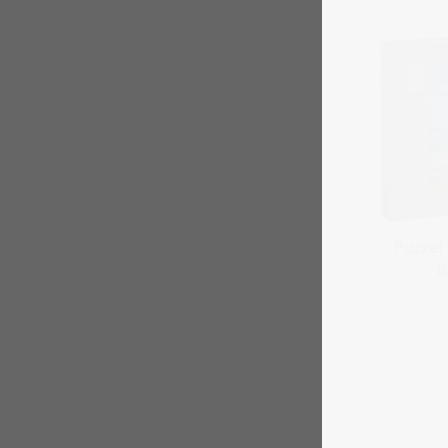
Puzzel
B