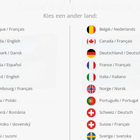
Eiland & Zee - de mooiste p
 „Tropisch strand op de
Puzzel „Luchtfoto van Pu
Malediven“
Cruz en de vulkaan Teide,
Spanje“
vanaf € 22,99
vanaf € 22,99