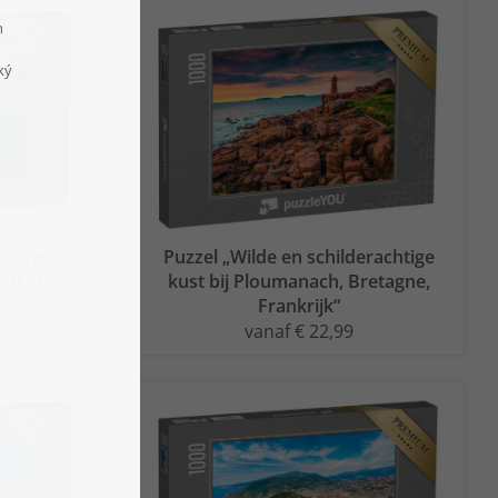
sdorp in
Puzzel „Wilde en schilderachtige
 UNESCO
kust bij Ploumanach, Bretagne,
Frankrijk“
vanaf € 22,99