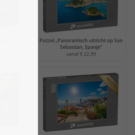
ssabon,
Puzzel „Panoramisch uitzicht op San
Sebastian, Spanje“
vanaf € 22,99