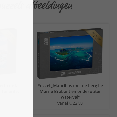
uzzels afbeeldingen
erto de la
Puzzel „Mauritius met de berg Le
 Tenerife,
Morne Brabant en onderwater
waterval“
vanaf € 22,99