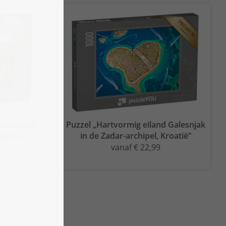
natuurpark
Puzzel „Hartvormig eiland Galesnjak
Algarve,
in de Zadar-archipel, Kroatië“
vanaf € 22,99