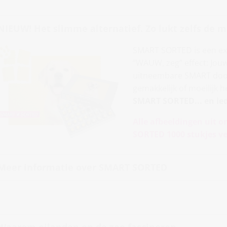
NIEUW! Het slimme alternatief. Zo lukt zelfs de m
SMART SORTED is een exc
“WAUW, zeg” effect: Jouw
uitneembare SMART doosje
gemakkelijk of moeilijk 
SMART SORTED... en ie
Alle afbeeldingen uit o
SORTED 1000 stukjes ve
Meer informatie over SMART SORTED
Waarom eilanden en de zee fascineren