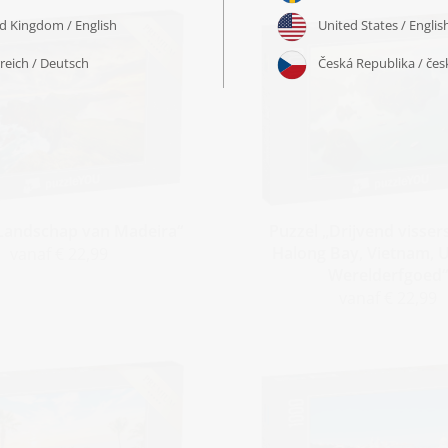
„Landschap van Madeira“
Puzzel „Drijvend visser
Halong Bay, Vietnam,
vanaf € 22,99
Werelderfgoed“
vanaf € 22,99