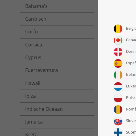
Bahama's
Caribisch
Corfu
Corsica
Cyprus
Fuerteventura
Hawaii
Ibiza
Puzzel
Indische Oceaan
Jamaica
Kreta