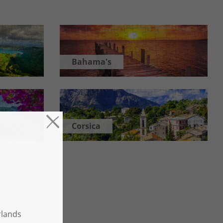
Bahama's
Corsica