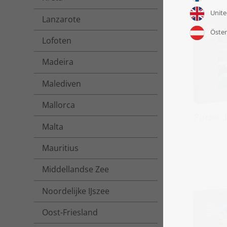
Lanzarote
Lofoten
Madeira
Malediven
Mallorca
Puzzel 
Malta
Mauritius
Middellandse Zee
Noordelijke IJszee
Oost-Friesland