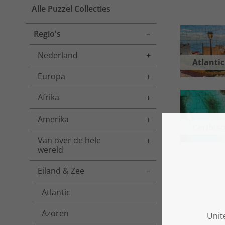
Alle Puzzel Collecties
Regio's
Toggle menu
Nederland
Toggle menu
Atlantic
Europa
Toggle menu
Afrika
Toggle menu
Amerika
Toggle menu
Caribis
Van over de hele
Toggle menu
wereld
Eiland & Zee
Toggle menu
Atlantic
Azoren