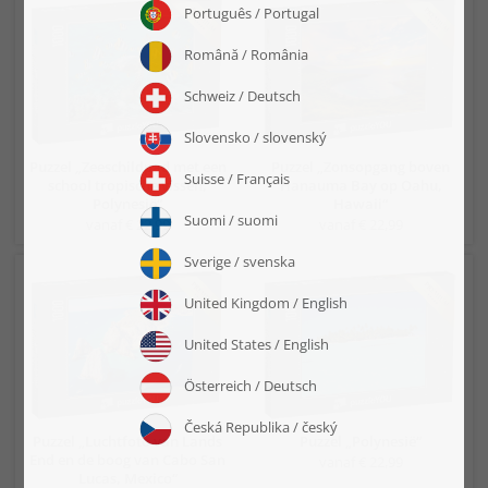
Puzzel „Zeeschildpad met een
Puzzel „Zonsopgang boven
school tropische vissen,
Hanauma Bay op Oahu,
Polynesië“
Hawaii“
vanaf € 22,99
vanaf € 22,99
Puzzel „Luchtfoto van Lands
Puzzel „Polynesië“
End en de boog van Cabo San
vanaf € 22,99
Lucas, Mexico“