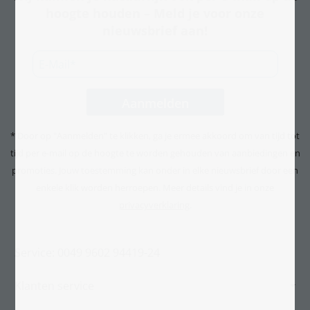
hoogte houden – Meld je voor onze
nieuwsbrief aan!
* Door op "Aanmelden" te klikken, ga je ermee akkoord om van tijd tot
tijd per e-mail op de hoogte te worden gehouden van aanbiedingen en
promoties. Jouw toestemming kan onder in elke nieuwsbrief door een
enkele klik worden herroepen. Meer details vind je in onze
privacyverklaring
.
Service: 0049 9602 94419-24
Klanten service