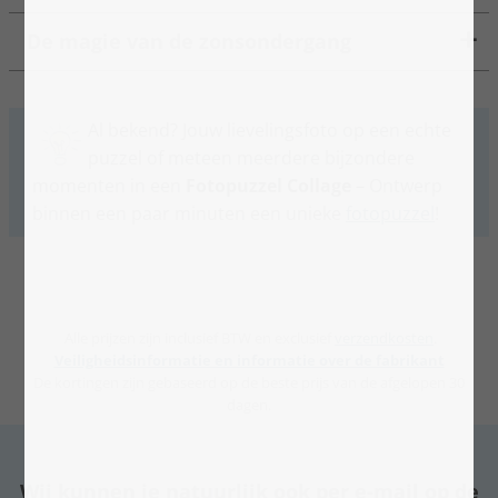
De magie van de zonsondergang
Al bekend? Jouw lievelingsfoto op een echte
puzzel of meteen meerdere bijzondere
momenten in een
Fotopuzzel Collage
– Ontwerp
binnen een paar minuten een unieke
fotopuzzel
!
Alle prijzen zijn inclusief BTW en exclusief
verzendkosten
.
Veiligheidsinformatie en informatie over de fabrikant
De kortingen zijn gebaseerd op de beste prijs van de afgelopen 30
dagen.
Wij kunnen je natuurlijk ook per e-mail op de