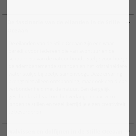
De fascinatie van de eilanden in de Stille
Oceaan
De eilanden van de Stille Oceaan zijn een waar
paradijs voor iedereen die van avontuur en de
schoonheid van de natuur houdt. Stel je voor hoe je
de adembenemende stranden en het kristalheldere
water stukje bij beetje samenvoegt. Deze ervaring
brengt niet alleen ontspanning, maar ook een diepe
verbondenheid met de natuur. Een dergelijk
geschenk is ideaal om het verlangen naar verre
landen te stillen en tegelijkertijd je eigen creativiteit
te bevorderen.
Walvissen en dolfijnen in de Stille Oceaan