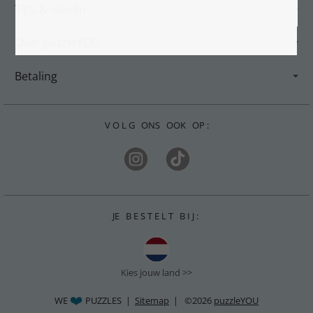
Tips & ideeën
Over puzzleYOU
Betaling
V O L G ONS OOK OP :
JE B E S T E L T B I J :
Kies jouw land >>
WE
PUZZLES |
Sitemap
| ©2026
puzzleYOU