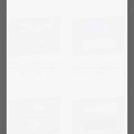
vanaf € 22,99
Puzzel „Schuimende branding
Puzzel „One Foot Island:
voor de storm, Zuidereiland,
paradijselijke plek, lagune van
Nieuw-Zeeland“
Aitutaki, Cookeilanden, Stille
Zuidzee“
vanaf € 22,99
vanaf € 22,99