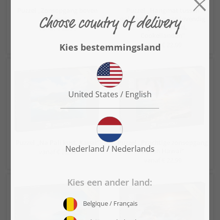
Puzzel „Zonsopgang boven
Puzzel „Hangmat tussen
Hawaï“
palmbomen op een levendig
tropisch strand,
vanaf € 22,99
Cookeilanden“
vanaf € 22,99
Puzzel „Na Pali kust, Kauai“
Puzzel „Prachtige zonsopgang
boven Hawaï“
vanaf € 22,99
vanaf € 22,99