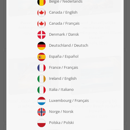
Puzzel „Hawaï:
Puzzel „Paradijselijke
Achtergrondfoto“
zwembaden bij
zonsondergang, Groot Eiland,
vanaf € 22,99
Hawaii“
vanaf € 22,99
Puzzel „Kleurrijke zeegolf voor
Puzzel „Zonsopgang bij
prachtige wolken“
Waimanalo Beach op Oahu,
Hawaii“
vanaf € 22,99
vanaf € 22,99