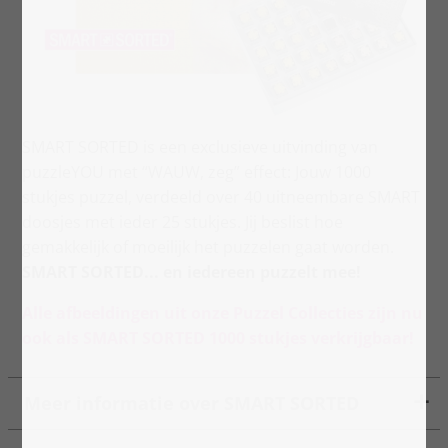
SMART SORTED is een exclusieve uitvinding van
puzzleYOU met “WAUW, zeg” effect: Jouw 1000
stukjes puzzel, verdeeld over 40 uitneembare SMART
doosjes met ieder 25 stukjes. Jij beslist hoe
gemakkelijk of moeilijk het puzzelen gaat worden.
SMART SORTED... en iedereen puzzelt mee!
Alle afbeeldingen uit onze Puzzel Collecties zijn nu
ook als SMART SORTED 1000 stukjes verkrijgbaar!
Meer informatie over SMART SORTED