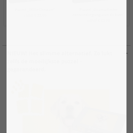
Puzzel „Stille Oceaan“
Puzzel „Dramatische
zonsondergang aan de kust“
vanaf € 22,99
vanaf € 22,99
NIEUW! Het slimme alternatief. Zo lukt
zelfs de moeilijkste puzzel –
gegarandeerd.