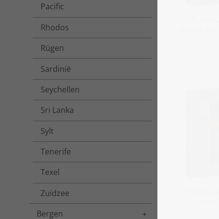
Pacific
Puzzel
Rhodos
boven zee 
Rügen
Sardinië
Seychellen
Sri Lanka
Sylt
Tenerife
Texel
Puzzel „
Zuidzee
over
Bergen
Toggle menu