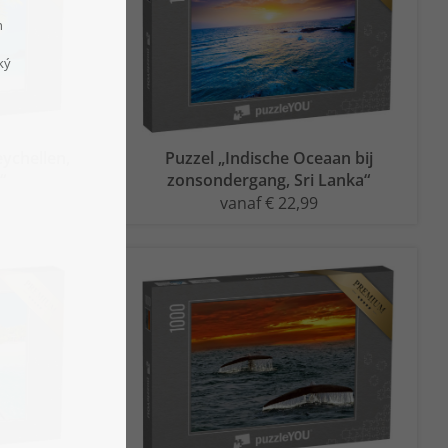
eychellen,
Puzzel „Indische Oceaan bij
“
zonsondergang, Sri Lanka“
vanaf € 22,99