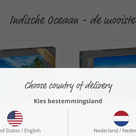
Indische Oceaan - de mooiste
 „Tropisch strand op de
Puzzel „Mauritius met d
Malediven“
Morne Brabant en ond
waterval“
vanaf € 22,99
vanaf € 22,99