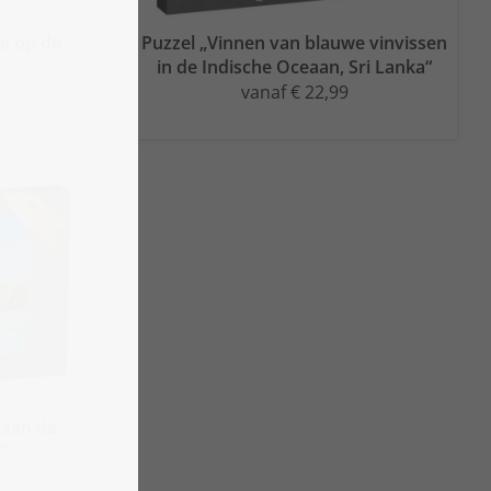
e op de
Puzzel „Vinnen van blauwe vinvissen
in de Indische Oceaan, Sri Lanka“
vanaf € 22,99
 aan de
“