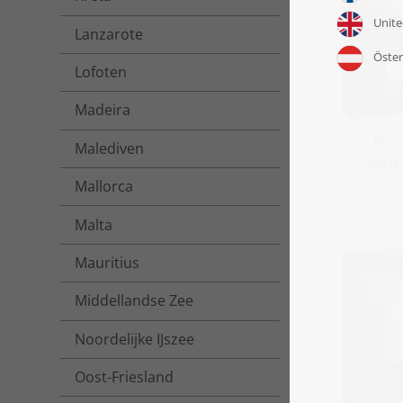
Lanzarote
Lofoten
Madeira
Puzz
Malediven
zons
Mallorca
Malta
Mauritius
Middellandse Zee
Noordelijke IJszee
Oost-Friesland