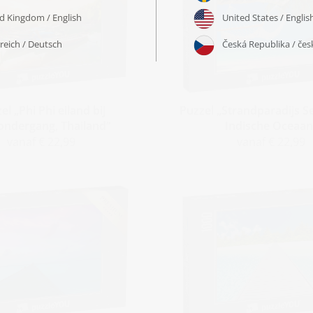
el „Phi Phi eiland bij
Puzzel „Strandparadijs S
ondergang, Thailand“
Indische Oceaan
vanaf € 22,99
vanaf € 22,99