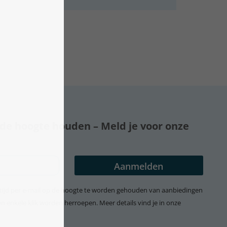
p de hoogte houden – Meld je voor onze
t tijd per e-mail op de hoogte te worden gehouden van aanbiedingen
 enkele klik worden herroepen. Meer details vind je in onze