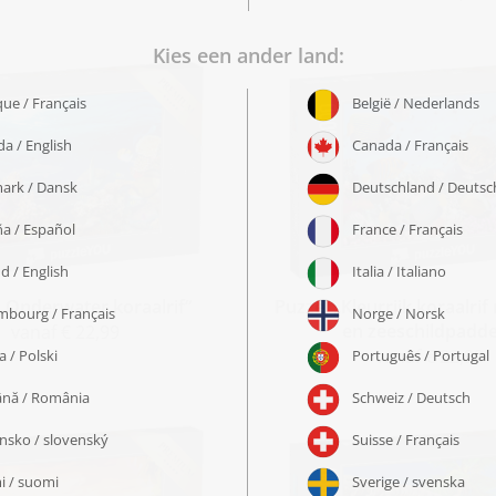
„Onderwater koraalrif“
Puzzel „Kleurrijk koraalrif
en zeeschildpadd
vanaf € 22,99
vanaf € 22,99