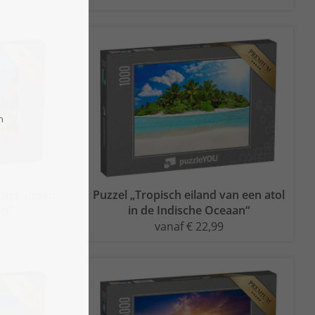
 met vissen
Puzzel „Tropisch eiland van een atol
en“
in de Indische Oceaan“
vanaf € 22,99