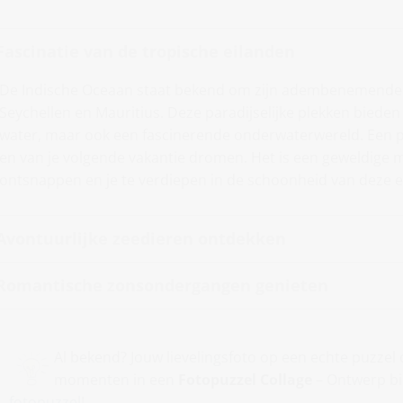
Fascinatie van de tropische eilanden
De Indische Oceaan staat bekend om zijn adembenemende t
Seychellen en Mauritius. Deze paradijselijke plekken bieden
water, maar ook een fascinerende onderwaterwereld. Een p
en van je volgende vakantie dromen. Het is een geweldige m
ontsnappen en je te verdiepen in de schoonheid van deze
Avontuurlijke zeedieren ontdekken
Romantische zonsondergangen genieten
Al bekend? Jouw lievelingsfoto op een echte puzze
momenten in een
Fotopuzzel Collage
– Ontwerp bi
fotopuzzel
!