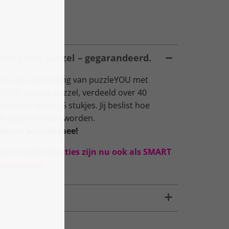
oeilijkste puzzel – gegarandeerd.
lusieve uitvinding van puzzleYOU met
 1000 stukjes puzzel, verdeeld over 40
s met ieder 25 stukjes. Jij beslist hoe
het puzzelen gaat worden.
dereen puzzelt mee!
nze Puzzel Collecties zijn nu ook als SMART
rkrijgbaar!