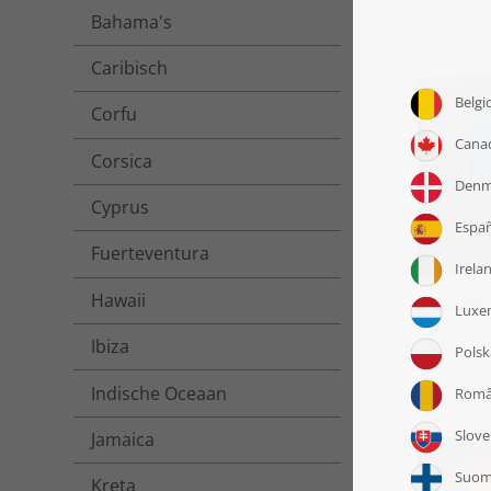
Bahama's
Caribisch
Corfu
Corsica
Cyprus
Fuerteventura
Hawaii
Puzzel 
Ibiza
Indische Oceaan
Jamaica
Kreta