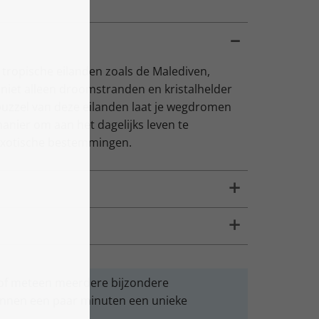
ropische eilanden zoals de Malediven,
 niet alleen droomstranden en kristalhelder
uzzel van deze eilanden laat je wegdromen
anier om aan het dagelijks leven te
 exotische bestemmingen.
l of meteen meerdere bijzondere
nnen een paar minuten een unieke