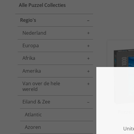
Alle Puzzel Collecties
Regio's
Toggle menu
Nederland
Toggle menu
Europa
Toggle menu
Afrika
Toggle menu
Amerika
Toggle menu
Van over de hele
Toggle menu
wereld
Eiland & Zee
Toggle menu
Puzzel
Atlantic
Azoren