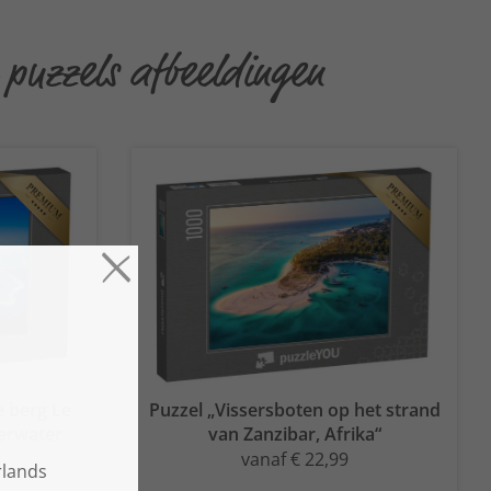
 puzzels afbeeldingen
e berg Le
Puzzel „Vissersboten op het strand
erwater
van Zanzibar, Afrika“
vanaf € 22,99