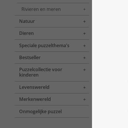
Rivieren en meren
Toggle menu
Natuur
Toggle menu
Dieren
Toggle menu
Speciale puzzelthema's
Toggle menu
Bestseller
Toggle menu
Puzzelcollectie voor
Toggle menu
kinderen
Levenswereld
Toggle menu
Merkenwereld
Toggle menu
Onmogelijke puzzel