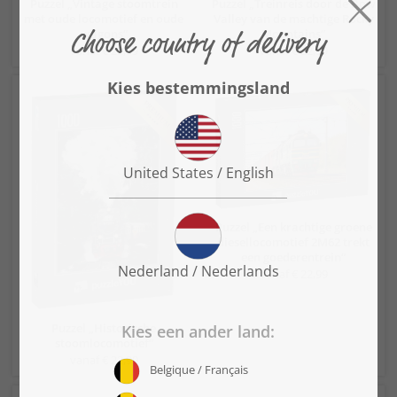
Puzzel „Vintage stoomtrein
Puzzel „Treinreis door de Bow
met oude locomotief en oude
Valley van de machtige Rocky
wagons“
Mountains“
vanaf € 22,99
vanaf € 22,99
Puzzel „Een krachtige groene
diesellocomotief 2M62 trekt
een goederentrein“
vanaf € 22,99
Puzzel „Historische
stoomlocomotief“
vanaf € 22,99