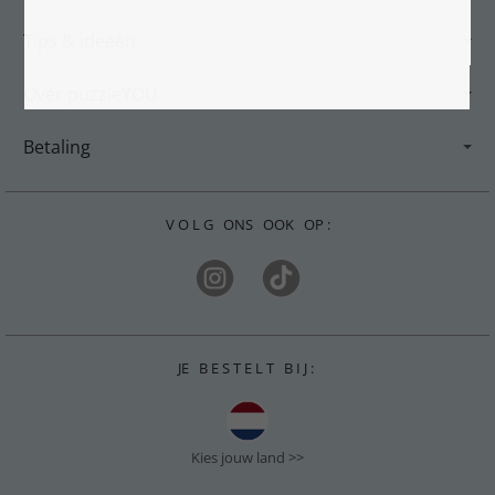
Tips & ideeën
Over puzzleYOU
Betaling
V O L G ONS OOK OP :
JE B E S T E L T B I J :
Kies jouw land >>