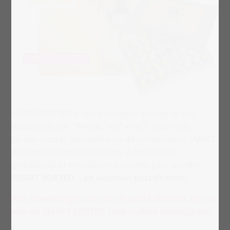
SMART SORTED is een exclusieve uitvinding van
puzzleYOU met “WAUW, zeg” effect: Jouw 1000
stukjes puzzel, verdeeld over 40 uitneembare SMART
doosjes met ieder 25 stukjes. Jij beslist hoe
gemakkelijk of moeilijk het puzzelen gaat worden.
SMART SORTED... en iedereen puzzelt mee!
Alle afbeeldingen uit onze Puzzel Collecties zijn nu
ook als SMART SORTED 1000 stukjes verkrijgbaar!