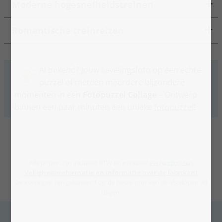
Moderne hogesnelheidstreinen
Romantische treinreizen
Al bekend? Jouw lievelingsfoto op een echte
puzzel of meteen meerdere bijzondere
momenten in een
Fotopuzzel Collage
– Ontwerp
binnen een paar minuten een unieke
fotopuzzel
!
Alle prijzen zijn inclusief BTW en exclusief
verzendkosten
.
Veiligheidsinformatie en informatie over de fabrikant
De kortingen zijn gebaseerd op de beste prijs van de afgelopen 30
dagen.