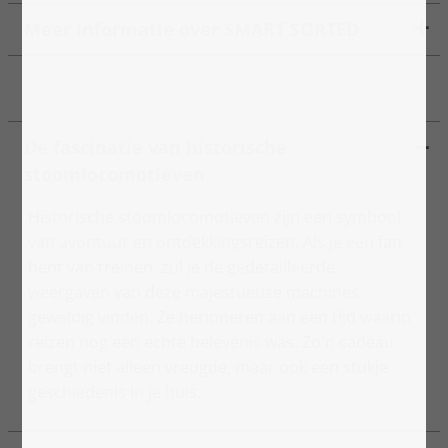
Meer informatie over SMART SORTED
De fascinatie van historische
stoomlocomotieven
Historische stoomlocomotieven zijn een symbool
van avontuur en ontdekkingsreizen. Als je een fan
bent van treinen, zul je de gedetailleerde
weergaven van deze majestueuze machines
geweldig vinden. Ze herinneren aan een tijd waarin
reizen nog een echte belevenis was. Zo'n cadeau
brengt niet alleen vreugde, maar ook een stukje
geschiedenis in je huis.