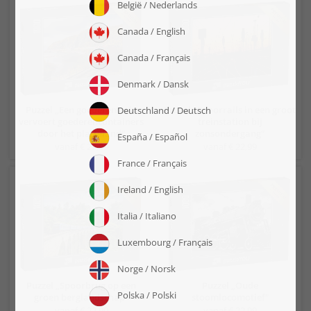
Puzzel „Een goederentrein
Puzzel „Spoorrails in een groot
vervoert goederencontainers
treinstation bij
door het platteland“
zonsondergang“
vanaf € 22,99
vanaf € 22,99
Puzzel „Spoorbrug op een
Puzzel „Oude
groen berglandschap“
stoomlocomotief“
vanaf € 22,99
vanaf € 22,99