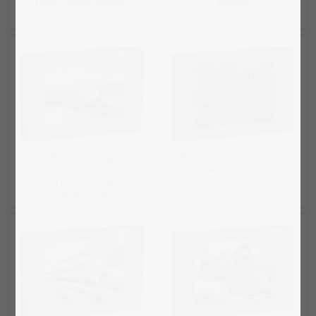
spoor, goederentrein“
station“
vanaf € 22,99
vanaf € 22,99
Puzzel „Vintage
Puzzel „Centraal Station
stoomlocomotief in het
Frankfurt am Main“
herfstlandschap“
vanaf € 22,99
vanaf € 22,99