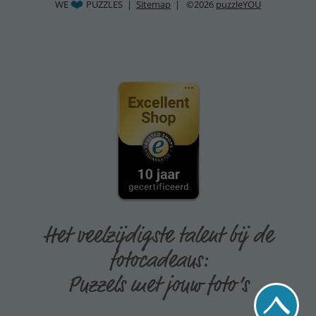
WE
PUZZLES |
Sitemap
| ©2026
puzzleYOU
Het veelzijdigste talent bij de
fotocadeaus:
Puzzels met jouw foto’s