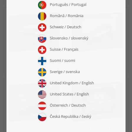
Puzzel „Moderne stoptrein“
Puzzel „Oude zwarte
stoomtrein“
vanaf € 22,99
vanaf € 22,99
Puzzel „Goederenvervoer per
Puzzel „Treiningang tot het