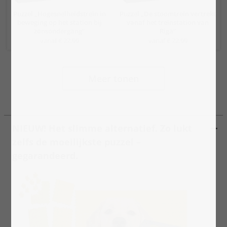
Puzzel „Hogesnelheidstrein in
Puzzel „De stoomtrein vertrekt
beweging op het station bij
vanaf het treinstation van
zonsondergang“
Riga“
vanaf € 22,99
vanaf € 22,99
Meer tonen
NIEUW! Het slimme alternatief. Zo lukt
zelfs de moeilijkste puzzel –
gegarandeerd.