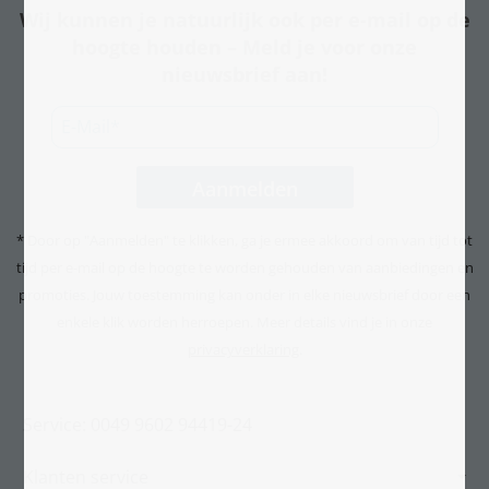
Wij kunnen je natuurlijk ook per e-mail op de
hoogte houden – Meld je voor onze
nieuwsbrief aan!
* Door op "Aanmelden" te klikken, ga je ermee akkoord om van tijd tot
tijd per e-mail op de hoogte te worden gehouden van aanbiedingen en
promoties. Jouw toestemming kan onder in elke nieuwsbrief door een
enkele klik worden herroepen. Meer details vind je in onze
privacyverklaring
.
Service: 0049 9602 94419-24
Klanten service