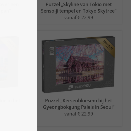
over een
Puzzel „Skyline van Tokio met
apan“
Senso-ji tempel en Tokyo Skytree“
vanaf € 22,99
ine in het
Puzzel „Kersenbloesem bij het
Gyeongbokgung Paleis in Seoul“
vanaf € 22,99