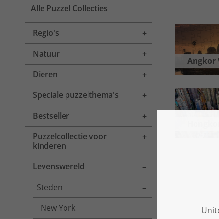
Alle Puzzel Collecties
Regio's
Toggle menu
Natuur
Toggle menu
Angkor
Dieren
Toggle menu
Speciale puzzelthema's
Toggle menu
Bestseller
Toggle menu
Hongko
Puzzelcollectie voor
Toggle menu
kinderen
Levenswereld
Toggle menu
Steden
Toggle menu
New York