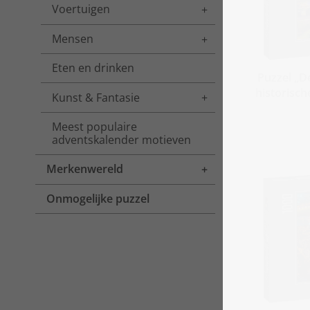
Voertuigen
Toggle menu
Mensen
Toggle menu
Eten en drinken
Puzzel „De
historisc
Kunst & Fantasie
Toggle menu
Meest populaire
adventskalender motieven
Merkenwereld
Toggle menu
Onmogelijke puzzel