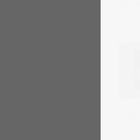
Puzzel „D
Puzze
Gyeongbok