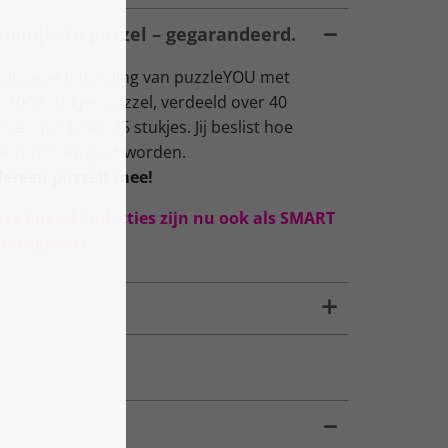
oeilijkste puzzel – gegarandeerd.
lusieve uitvinding van puzzleYOU met
 1000 stukjes puzzel, verdeeld over 40
s met ieder 25 stukjes. Jij beslist hoe
het puzzelen gaat worden.
dereen puzzelt mee!
nze Puzzel Collecties zijn nu ook als SMART
rkrijgbaar!