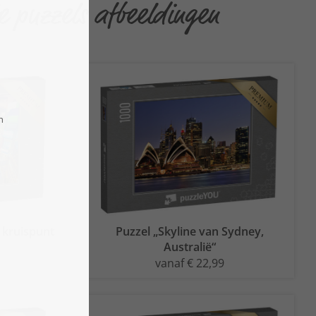
e puzzels afbeeldingen
 kruispunt
Puzzel „Skyline van Sydney,
Australië“
vanaf € 22,99