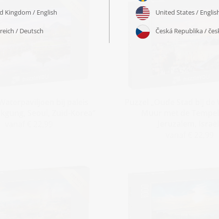
Waterpaviljoen bij paleis
Puzzel „Oude Stad bij de 
gung, Seoul, Zuid-Korea“
Muur met de Tempel
Jeruzalem, Israël
vanaf € 22,99
vanaf € 22,99