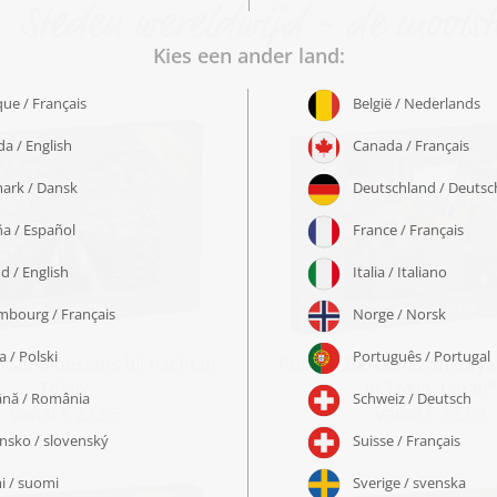
Steden wereldwijd - de mooist
ersenbloesems bij nacht in
Puzzel „Beroemd Shibuya
Tokio“
in Tokio, Japan“
vanaf € 22,99
vanaf € 22,99