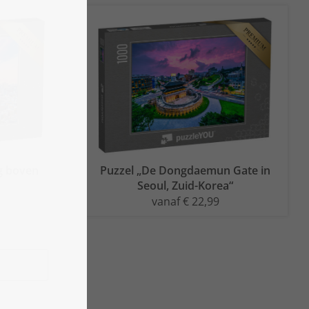
g boven
Puzzel „De Dongdaemun Gate in
Seoul, Zuid-Korea“
vanaf € 22,99