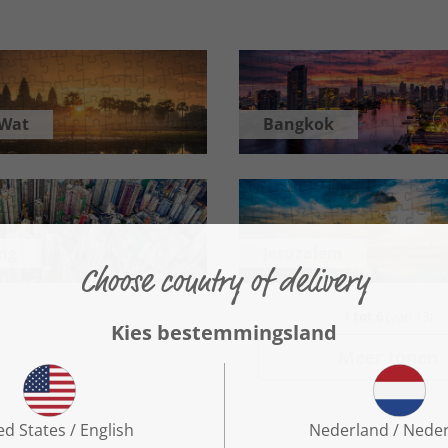
 Wat
Bangkok
ng
Jeruzalem
1
tot
6
(van
13
)
Meer tonen