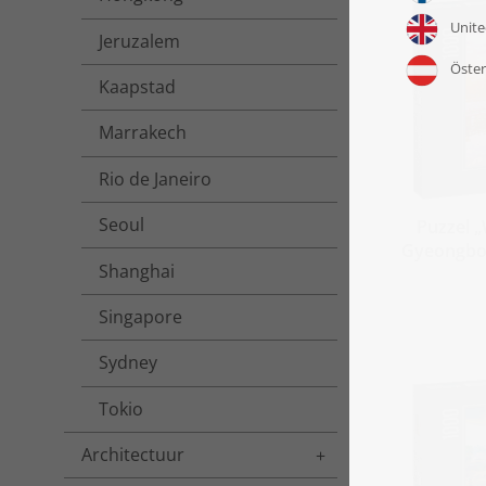
Jeruzalem
Kaapstad
Marrakech
Rio de Janeiro
Seoul
Puzzel „
Gyeongbok
Shanghai
Singapore
Sydney
Tokio
Architectuur
Toggle menu