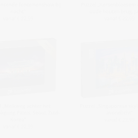
ansende fonteinenshow bij
Puzzel „Kersenbloesem 
nacht“
oude houten brug, J
vanaf € 22,99
vanaf € 22,99
l „Melkweg achter het
Puzzel „Singaporese skyl
gung Paleis, Seoul, Zuid-
avondlicht“
Korea“
vanaf € 22,99
vanaf € 22,99