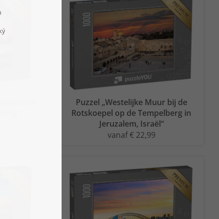
Westelijke
Puzzel „Westelijke Muur bij de
berg,
Rotskoepel op de Tempelberg in
“
Jeruzalem, Israël“
vanaf € 22,99