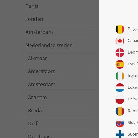
Parijs
Londen
Amsterdam
Nederlandse steden
Toggle menu
Alkmaar
Amersfoort
Amsterdam
Puzzel „G
Arnhem
een speel
stijl 
Breda
Delft
Den Haag