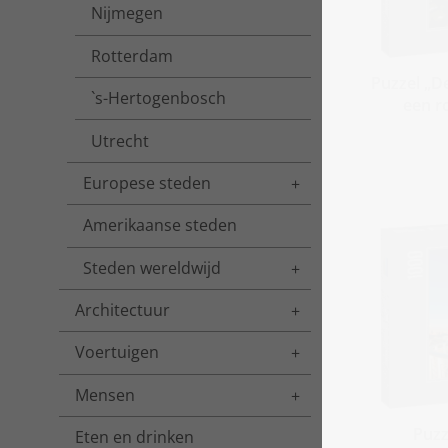
Nijmegen
Rotterdam
Puzzel „D
`s-Hertogenbosch
een r
Utrecht
Europese steden
Toggle menu
Amerikaanse steden
Steden wereldwijd
Toggle menu
Architectuur
Toggle menu
Voertuigen
Toggle menu
Mensen
Toggle menu
Puzz
Eten en drinken