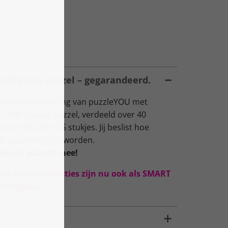
oeilijkste puzzel – gegarandeerd.
lusieve uitvinding van puzzleYOU met
 1000 stukjes puzzel, verdeeld over 40
s met ieder 25 stukjes. Jij beslist hoe
het puzzelen gaat worden.
dereen puzzelt mee!
nze Puzzel Collecties zijn nu ook als SMART
rkrijgbaar!