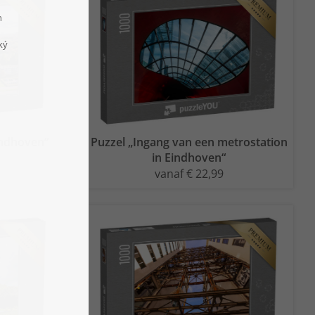
indhoven“
Puzzel „Ingang van een metrostation
in Eindhoven“
vanaf € 22,99