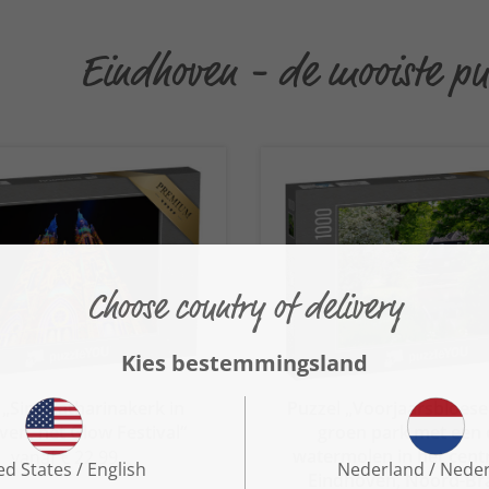
Eindhoven - de mooiste pu
 „Sint-Catharinakerk in
Puzzel „Voorjaarsbloese
ven, het Glow Festival“
groen park met een
watermolen in het cen
vanaf € 22,99
Eindhoven, Noord-Br