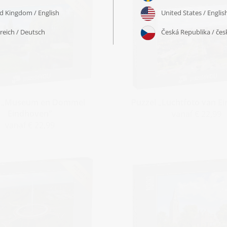
l „Museum en Dommel
Puzzel „Luchtfoto van E
Eindhoven“
vanaf € 22,99
vanaf € 22,99