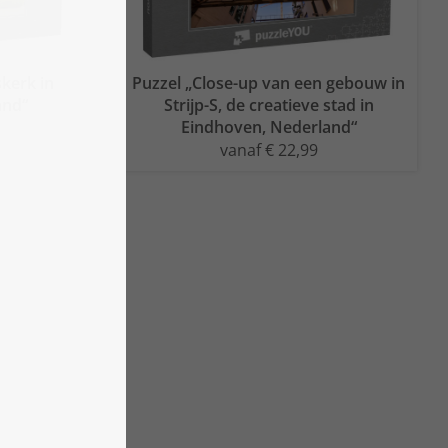
kerk in
Puzzel „Close-up van een gebouw in
and“
Strijp-S, de creatieve stad in
Eindhoven, Nederland“
vanaf € 22,99