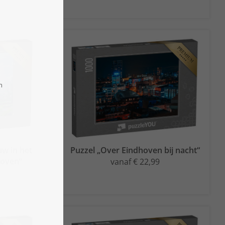
uw in het
Puzzel „Over Eindhoven bij nacht“
hoven“
vanaf € 22,99