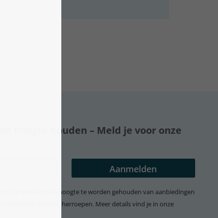
p de hoogte houden – Meld je voor onze
t tijd per e-mail op de hoogte te worden gehouden van aanbiedingen
 enkele klik worden herroepen. Meer details vind je in onze