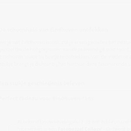
De schoonheid van Eindhoven ontdekken
Als je van Eindhoven houdt, zul je ervan genieten om de sta
puzzel die de hoogtepunten van deze levendige stad toont,
Eindhoven stukje bij beetje te ontdekken. Van de moderne a
stukje brengt je dichter bij het hart van deze fascinerende s
Een stukje geschiedenis beleven
Perfect cadeau voor Eindhoven-fans
Al bekend? Jouw lievelingsfoto op een echte puzze
momenten in een
Fotopuzzel Collage
– Ontwerp bi