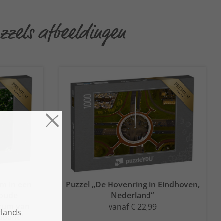
zzels afbeeldingen
m in een
Puzzel „De Hovenring in Eindhoven,
 oude
Nederland“
trum van
vanaf € 22,99
abant“