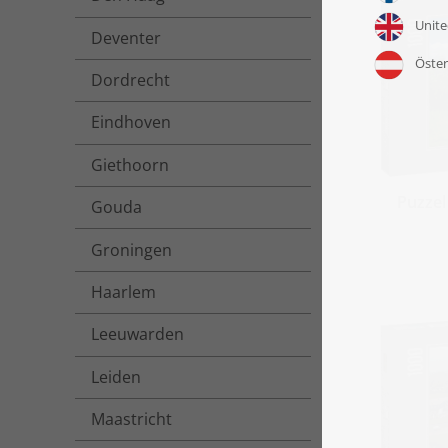
Deventer
Dordrecht
Eindhoven
Giethoorn
Puzze
Gouda
Groningen
Haarlem
Leeuwarden
Leiden
Maastricht