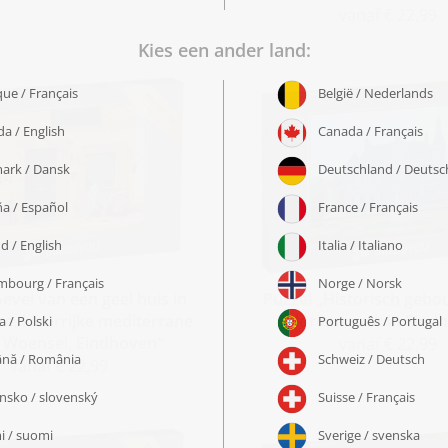
vanaf € 22,99
evel van een geel huis in
Puzzel „Historisch gebo
se, kleurrijke mediterrane
Glorieuxpark in Eind
in Woensel, Eindhoven“
vanaf € 22,99
vanaf € 22,99