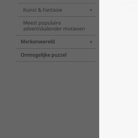
zonsonder
ove
Kunst & Fantasie
Toggle menu
Meest populaire
adventskalender motieven
Merkenwereld
Toggle menu
Onmogelijke puzzel