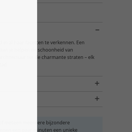
d in al haar facetten te verkennen. Een
 kan je helpen de schoonheid van
rchitectuur tot de charmante straten – elk
tad.
l of meteen meerdere bijzondere
nnen een paar minuten een unieke