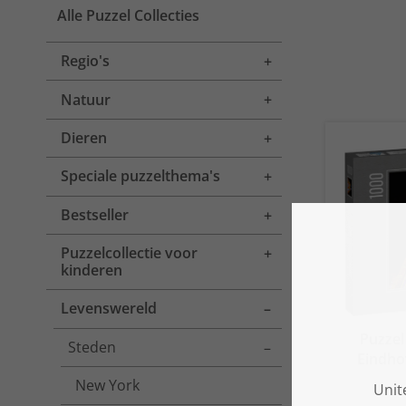
Alle Puzzel Collecties
Regio's
Toggle menu
Natuur
Toggle menu
Dieren
Toggle menu
Speciale puzzelthema's
Toggle menu
Bestseller
Toggle menu
Puzzelcollectie voor
Toggle menu
kinderen
Levenswereld
Toggle menu
Puzzel
Steden
Toggle menu
Eindho
New York