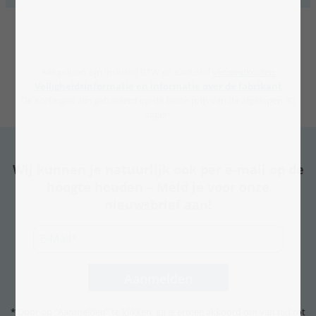
Alle prijzen zijn inclusief BTW en exclusief
verzendkosten
.
Veiligheidsinformatie en informatie over de fabrikant
De kortingen zijn gebaseerd op de beste prijs van de afgelopen 30
dagen.
Wij kunnen je natuurlijk ook per e-mail op de
hoogte houden – Meld je voor onze
nieuwsbrief aan!
* Door op "Aanmelden" te klikken, ga je ermee akkoord om van tijd tot