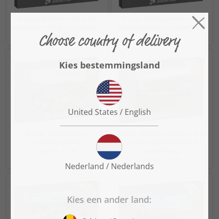
Puzzel „Betoverende oude
Puzzel „Vestingwerken van
stad Luxemburg in de winter“
Kasteel Vianden, Luxemburg“
vanaf € 22,99
vanaf € 22,99
Puzzel „Grund wijk in
Puzzel „De Moezelvallei op de
Luxemburg Stad“
grens tussen Duitsland en
Luxemburg“
vanaf € 22,99
vanaf € 22,99