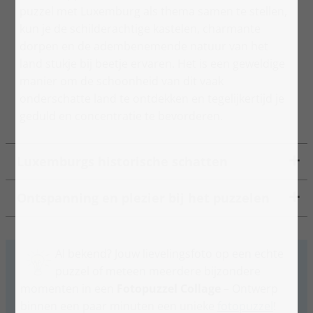
puzzel met Luxemburg als thema samen te stellen,
kun je de schilderachtige kastelen, charmante
dorpen en de adembenemende natuur van het
land stukje bij beetje ervaren. Het is een geweldige
manier om de schoonheid van dit vaak
onderschatte land te ontdekken en tegelijkertijd je
geduld en concentratie te bevorderen.
Luxemburgs historische schatten
Ontspanning en plezier bij het puzzelen
Al bekend? Jouw lievelingsfoto op een echte
puzzel of meteen meerdere bijzondere
momenten in een
Fotopuzzel Collage
– Ontwerp
binnen een paar minuten een unieke
fotopuzzel
!