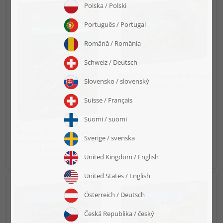
Puzzel „Luxemburg in de lente“
vanaf € 22,99
Puzzel „Uitzicht op de stad
Vianden vanaf het kasteel in
Luxemburg“
vanaf € 22,99