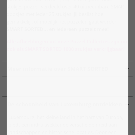
stukjes puzzel, verdeeld over 40 uitneembare SMART
doosjes met ieder 25 stukjes. Jij beslist hoe
gemakkelijk of moeilijk het puzzelen gaat worden.
SMART SORTED... en iedereen puzzelt mee!
Alle afbeeldingen uit onze Puzzel Collecties zijn nu
ook als SMART SORTED 1000 stukjes verkrijgbaar!
Meer informatie over SMART SORTED
De schoonheid van Luxemburg ontdekken
Luxemburg, het kleine land in het hart van Europa,
biedt een indrukwekkende verscheidenheid aan
landschappen en historische locaties. Door een