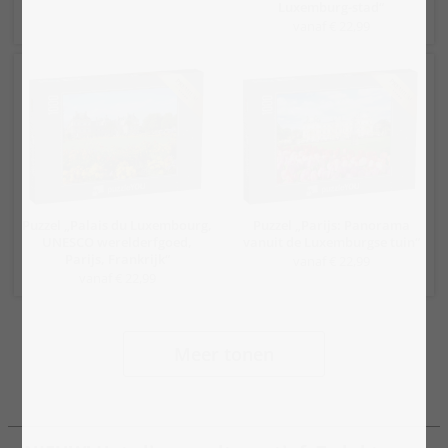
Luxemburg-stad“
vanaf € 22,99
Puzzel „Palais du Luxembourg,
Puzzel „Parijs: Panorama
UNESCO werelderfgoed,
vanuit de Luxemburgse tuin“
Parijs, Frankrijk“
vanaf € 22,99
vanaf € 22,99
Meer tonen