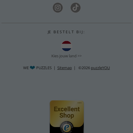
JE B E S T E L T B I J :
Kies jouw land >>
WE
PUZZLES |
Sitemap
| ©2026
puzzleYOU