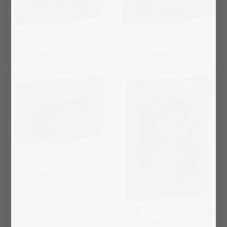
Puzzel „Kasteel Vianden in
Puzzel „Luxemburg Stad aan
Luxemburg“
de rivier de Alzette“
vanaf € 22,99
vanaf € 22,99
Puzzel „Luxemburg Stad en de
wijk Grund“
vanaf € 22,99
Puzzel „Historische geplaveide
straat in Ville Haute,