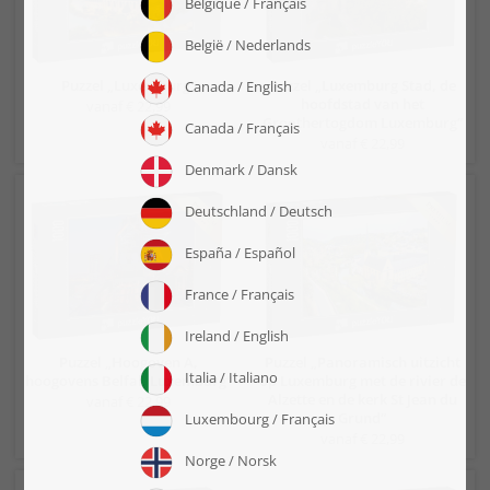
Puzzel „Luxemburg“
Puzzel „Luxemburg Stad, de
hoofdstad van het
vanaf € 22,99
Groothertogdom Luxemburg“
vanaf € 22,99
Puzzel „Hoogoven A,
Puzzel „Panoramisch uitzicht
hoogovens Belfal, Luxemburg“
op Luxemburg met de rivier de
Alzette en de kerk St Jean du
vanaf € 22,99
Grund“
vanaf € 22,99