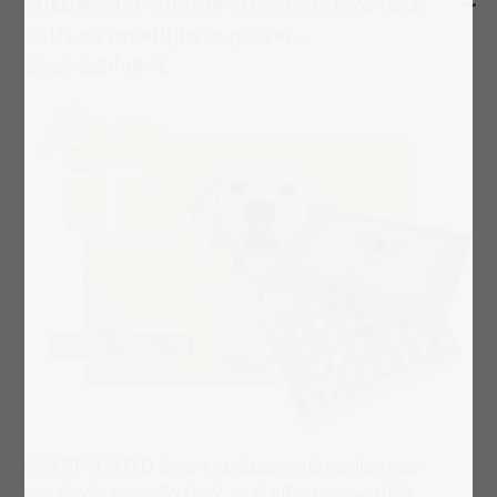
NIEUW! Het slimme alternatief. Zo lukt
zelfs de moeilijkste puzzel –
gegarandeerd.
SMART SORTED is een exclusieve uitvinding van
puzzleYOU met “WAUW, zeg” effect: Jouw 1000