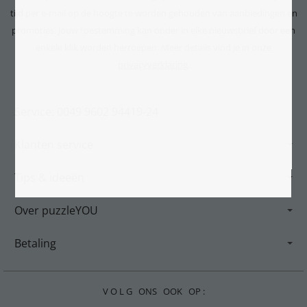
tijd per e-mail op de hoogte te worden gehouden van aanbiedingen en
promoties. Jouw toestemming kan onder in elke nieuwsbrief door een
enkele klik worden herroepen. Meer details vind je in onze
privacyverklaring
.
Service: 0049 9602 94419-24
Klanten service
Tips & ideeën
Over puzzleYOU
Betaling
V O L G ONS OOK OP :