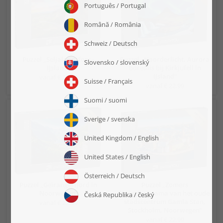
Puzzel „Seljalandsfoss -
Puzzel „Noorderlicht, Aurora
IJsland“
borealis bij Kirkjufell in
IJsland“
vanaf € 22,99
vanaf € 22,99
Puzzel „Geirangerfjord in
Puzzel „Zomers
Noorwegen“
luchtpanorama van het oude
stadscentrum Gamla Stan,
vanaf € 22,99
Stockholm, Noorwegen“
vanaf € 22,99