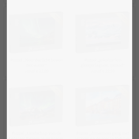
Puzzel „Noorderlicht boven
Puzzel „Jokulsarlon
het water“
gletsjerlagune, IJsland“
vanaf € 22,99
vanaf € 22,99
Puzzel „Landschap van de
Puzzel „Zonsondergang met
Lofoten: Bezoek in de winter
uitzicht op de pier in Nyhavn: