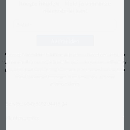
hoogte houden – Meld je voor onze
nieuwsbrief aan!
* Door op "Aanmelden" te klikken, ga je ermee akkoord om van tijd tot
tijd per e-mail op de hoogte te worden gehouden van aanbiedingen en
promoties. Jouw toestemming kan onder in elke nieuwsbrief door een
enkele klik worden herroepen. Meer details vind je in onze
privacyverklaring
.
Service: 0049 9602 94419-24
Klanten service