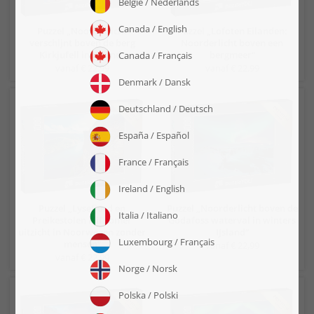
Puzzel „Noorderlicht
Puzzel „Lofoten Eilanden:
verschijnt boven de berg
Noorderlicht boven een
Kirkjufell in IJsland“
bergmeer“
vanaf € 22,99
vanaf € 22,99
Puzzel „Lysefjord en
Puzzel „Noorderlicht boven de
Preikestolen klif zomer
Godafoss waterval in winters
uitzicht in Noorwegen zonder
IJsland“
mensen“
vanaf € 22,99
vanaf € 22,99