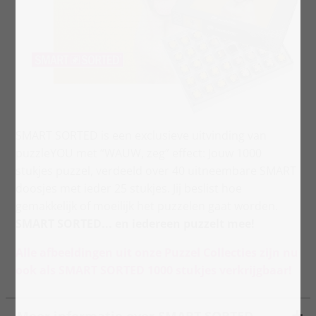
SMART SORTED is een exclusieve uitvinding van
puzzleYOU met “WAUW, zeg” effect: Jouw 1000
stukjes puzzel, verdeeld over 40 uitneembare SMART
doosjes met ieder 25 stukjes. Jij beslist hoe
gemakkelijk of moeilijk het puzzelen gaat worden.
SMART SORTED... en iedereen puzzelt mee!
Alle afbeeldingen uit onze Puzzel Collecties zijn nu
ook als SMART SORTED 1000 stukjes verkrijgbaar!