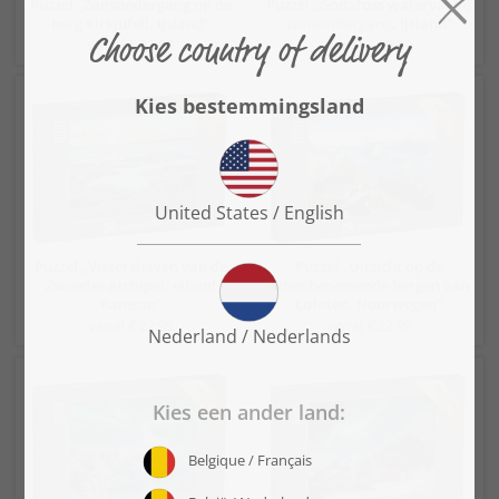
Puzzel „Zonsondergang op de
Puzzel „Godafoss waterval bij
berg Kirkjufell, IJsland“
zonsondergang, IJsland“
vanaf € 22,99
vanaf € 22,99
Puzzel „Vissershaven van de
Puzzel „Uitzicht op de
Zweedse archipel, eiland
adembenemende bergen van
Ramsoe“
Lofoten, Noorwegen“
vanaf € 22,99
vanaf € 22,99