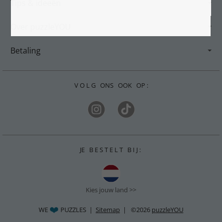
Tips & ideeën
Over puzzleYOU
Betaling
V O L G ONS OOK OP :
JE B E S T E L T B I J :
Kies jouw land >>
WE
PUZZLES |
Sitemap
| ©2026
puzzleYOU