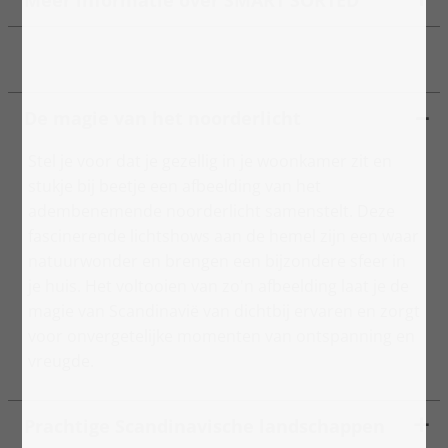
Meer informatie over SMART SORTED
De magie van het noorderlicht
Stel je voor dat je gezellig in je woonkamer zit en
stukje bij beetje een afbeelding van het
adembenemende noorderlicht samenstelt. Deze
fascinerende lichtshows aan de hemel zijn een waar
natuurwonder en brengen een bijzondere sfeer in
je huis. Het voltooien van zo'n afbeelding laat je de
magie van Scandinavië van dichtbij ervaren en zorgt
voor onvergetelijke momenten van ontspanning en
vreugde.
Prachtige Scandinavische landschappen