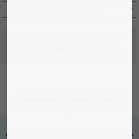
Charmante Scandinavische steden
Al bekend? Jouw lievelingsfoto op een echte
puzzel of meteen meerdere bijzondere
momenten in een
Fotopuzzel Collage
– Ontwerp
binnen een paar minuten een unieke
fotopuzzel
!
Alle prijzen zijn inclusief BTW en exclusief
verzendkosten
.
Veiligheidsinformatie en informatie over de fabrikant
De kortingen zijn gebaseerd op de beste prijs van de afgelopen 30
dagen.
Wij kunnen je natuurlijk ook per e-mail op de