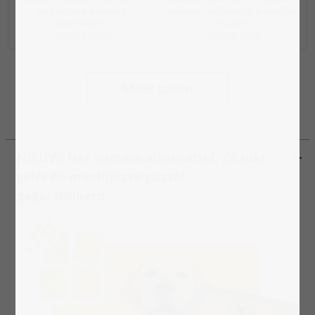
met aurora borealis,
schepen, jachten en kleurrijke
Noorwegen“
huizen“
vanaf € 22,99
vanaf € 22,99
Meer tonen
NIEUW! Het slimme alternatief. Zo lukt
zelfs de moeilijkste puzzel –
gegarandeerd.