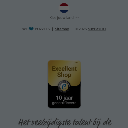
Kies jouw land >>
WE
PUZZLES |
Sitemap
| ©2026
puzzleYOU
Het veelzijdigste talent bij de