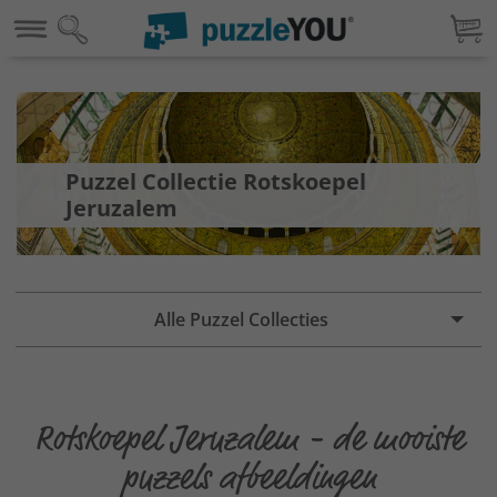
Puzzel Collectie Rotskoepel
Jeruzalem
Alle Puzzel Collecties
Rotskoepel Jeruzalem - de mooiste
puzzels afbeeldingen