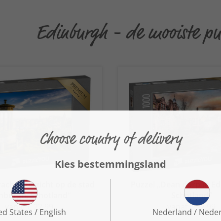
Edinburgh - de mooiste pu
achtig uitzicht op de stad
Puzzel „Dean dorp in Ed
nburgh, Schotland“
Schotland“
vanaf € 22,99
vanaf € 22,99