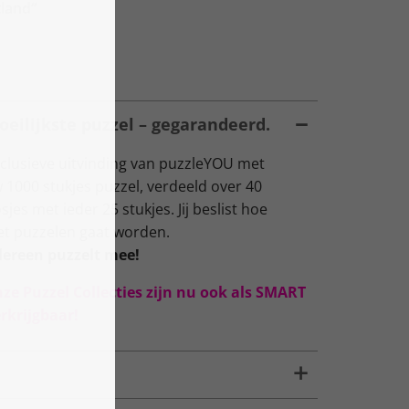
tland“
oeilijkste puzzel – gegarandeerd.
lusieve uitvinding van puzzleYOU met
 1000 stukjes puzzel, verdeeld over 40
s met ieder 25 stukjes. Jij beslist hoe
het puzzelen gaat worden.
dereen puzzelt mee!
nze Puzzel Collecties zijn nu ook als SMART
rkrijgbaar!