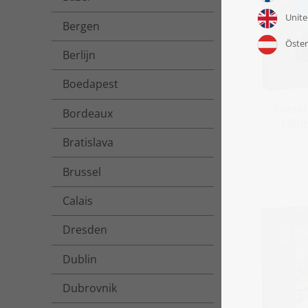
Bergen
Berlijn
Boedapest
Puzzel 
Bordeaux
Edin
Bratislava
Brussel
Calais
Dresden
Dublin
Dubrovnik