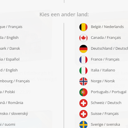
Kasteel van Edinburgh bij
Puzzel „Betoverend kas
gang, Schotland, Verenigd
Edinburgh, Schotl
Koninkrijk“
vanaf € 22,99
vanaf € 22,99