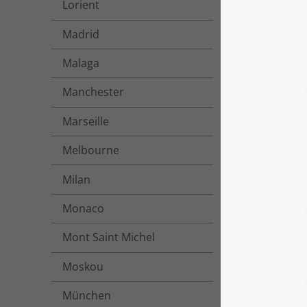
Lorient
Madrid
Malaga
Manchester
Marseille
Melbourne
Milan
Monaco
Mont Saint Michel
Moskou
München