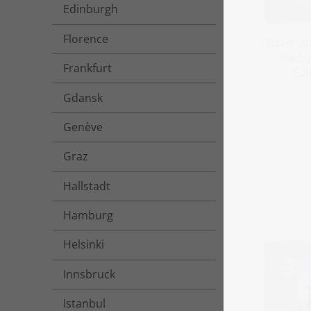
Edinburgh
Florence
Puzzel „K
stadsg
Frankfurt
Edi
Gdansk
Genève
Graz
Hallstadt
Hamburg
Helsinki
Innsbruck
Istanbul