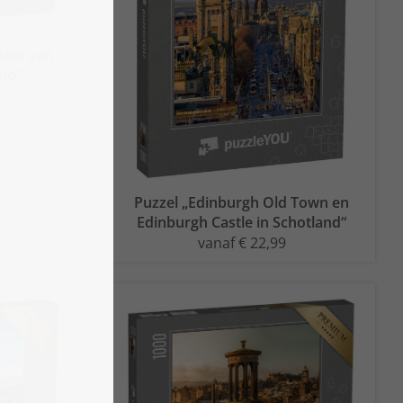
teel van
and“
Puzzel „Edinburgh Old Town en
Edinburgh Castle in Schotland“
vanaf € 22,99