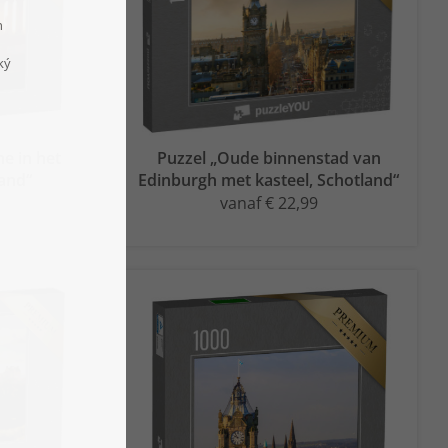
ne in het
Puzzel „Oude binnenstad van
land“
Edinburgh met kasteel, Schotland“
vanaf € 22,99