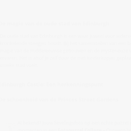
De magie van de oude stad van Edinburgh
De oude stad van Edinburgh is een waar juweel voor iederee
kronkelende steegjes houdt. Bij het samenstellen van een b
magie van de middeleeuwse gebouwen en de mysterieuze ver
ervaren. Het is alsof je zelf door de met kinderkopjes gepla
unieke stad voelt.
Edinburgh Castle: Een herkenningspunt
De schoonheid van de Princes Street Gardens
Al bekend? Jouw lievelingsfoto op een echte puzze
momenten in een
Fotopuzzel Collage
– Ontwerp bi