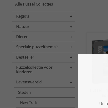
Alle Puzzel Collecties
Regio's
Toggle menu
Natuur
Toggle menu
Dieren
Toggle menu
Speciale puzzelthema's
Toggle menu
Bestseller
Toggle menu
Puzzelcollectie voor
Toggle menu
kinderen
Levenswereld
Toggle menu
Puzzel „Pr
Steden
Toggle menu
Edi
New York