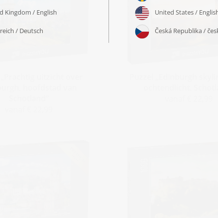
„Prachtig uitzicht over
Puzzel „Edinburgh skyli
burgh, hoofdstad van
ochtendlicht, Schot
Schotland“
vanaf € 22,99
vanaf € 22,99