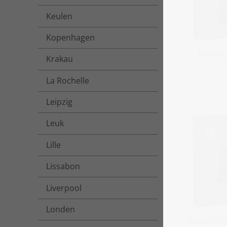
Keulen
Kopenhagen
Puzzel 
Krakau
La Rochelle
Leipzig
Leuk
Lille
Lissabon
Liverpool
Londen
Puzzel „G