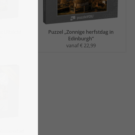
: Uitzicht
Puzzel „Zonnige herfstdag in
“
Edinburgh“
vanaf € 22,99
 binnenstad