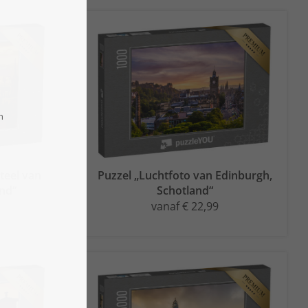
teel van
Puzzel „Luchtfoto van Edinburgh,
and“
Schotland“
vanaf € 22,99