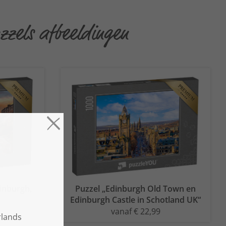
zzels afbeeldingen
inburgh,
Puzzel „Edinburgh Old Town en
Edinburgh Castle in Schotland UK“
vanaf € 22,99