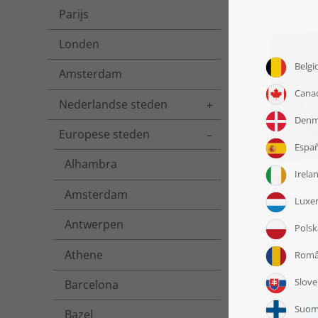
Parijs
Londen
Amsterdam
Nederlandse steden
Toggle menu
Europese steden
Toggle menu
Alhambra
Puzzel „
Amsterdam
zonsonder
Antwerpen
Athene
Barcelona
Bazel