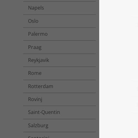
Napels
Oslo
Palermo
Praag
Reykjavik
Rome
Rotterdam
Rovinj
Saint-Quentin
Salzburg