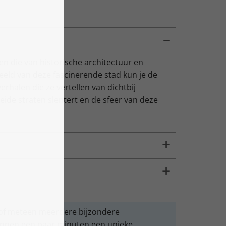
n die van historische architectuur en
eeld van deze fascinerende stad kun je de
halen die ze vertellen van dichtbij
veide straten slentert en de sfeer van deze
l of meteen meerdere bijzondere
nnen een paar minuten een unieke