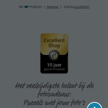
WE
PUZZLES |
Sitemap
| ©2026
puzzleYOU
Het veelzijdigste talent bij de
fotocadeaus:
Puzzels met jouw foto’s