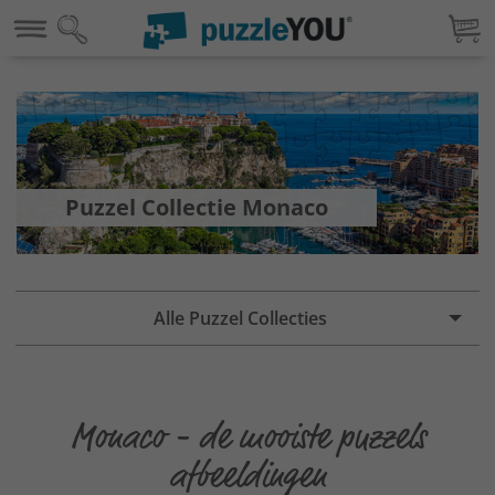
Puzzel Collectie Monaco
Alle Puzzel Collecties
Monaco - de mooiste puzzels
afbeeldingen